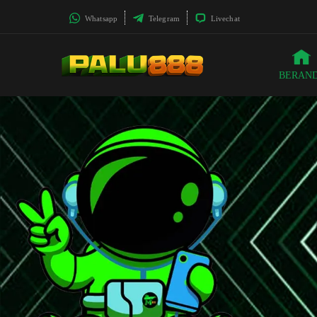
Whatsapp
Telegram
Livechat
BERAN