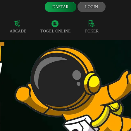
DAFTAR
LOGIN
ARCADE
TOGEL ONLINE
POKER