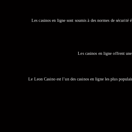
Les casinos en ligne sont soumis à des normes de sécurité é
Les casinos en ligne offrent un
Le Leon Casino est l’un des casinos en ligne les plus populair