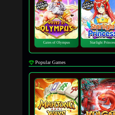
Gates of Olympus
Starlight Princes
Popular Games