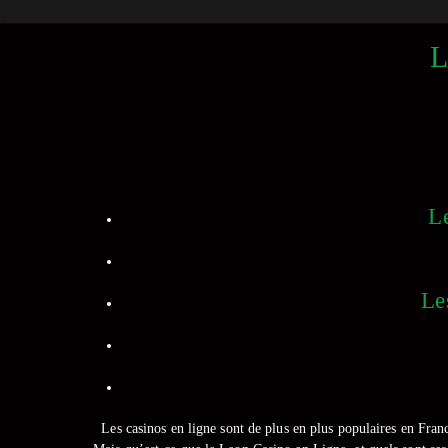
L
Le
Le
Les casinos en ligne sont de plus en plus populaires en Franc