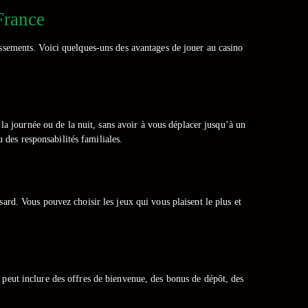
France
issements. Voici quelques-uns des avantages de jouer au casino
la journée ou de la nuit, sans avoir à vous déplacer jusqu’à un
u des responsabilités familiales.
sard. Vous pouvez choisir les jeux qui vous plaisent le plus et
 peut inclure des offres de bienvenue, des bonus de dépôt, des