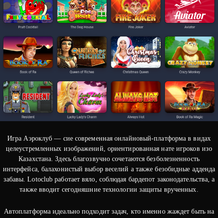
Игра Аэроклуб — сие современная онлайновый-платформа в видах
целеустремленных изображений, ориентированная нате игроков изо
Казахстана. Здесь благозвучно сочетаются безболезненность
интерфейса, балахонистый выбор веселий а также безобидные адденда
забавы. Lotoclub работает вяло, соблюдая бардепот законодательства, а
также вводит сегодняшние технологии защиты врученных.
Автоплатформа идеально подходит задач, кто именно жаждет быть на