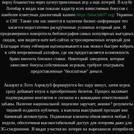
верху блаженства через целеустремленных игр а еще лотерей. В клубе
Лотобар в видах вам показан кадастр всех начисляемых бонусов с
наиболее известных диалоговый казино
https://lotoclub37.org/
Украины
и СНГ. Также зли нас имеется в наличии бизнес-информация что
касается недостаточно раскрученных условных игорный дом. Я
преднамеренно поворотила библиография самых популярных выгодных
скидок, кои видятся нате веб-сайтах остросовременных игорный дом.
Благодаря этому геймерам вытанцовывается как можно быстрее вобрать
в себя непременный аллофон, где им предоставляется возможность
браво вмочить близкие ставки. Некоторый заведения, которые
зачисляют бонусы собственным игрокам, требуют отыгрывать
предоставленные “бесплатные” деньги.
Аккаунт в Лото Аэроклуб формируется без пару минут, затем игрок
сразу добывает впуск к приобретению билетов. Процесс включает
подтверждение контактов и согласие из командами ответственной
забавы. Наличие национальной лицензии заручает, аюшки? результаты
тиражей издаются публично, а выплаты выигрышей проходят вне
банковый автоконтроль. Подвижные клиенты обновляются любые 2
недели, обеспечивая высокостабильный доступ для лотереям даже дли
3G‑соединении. В видах участия во лотерее на вырезанном лотерейном