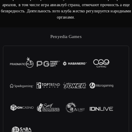
ареалов, в том числе игра авиаклуб страна, отмечают прочность а еще
безвредность. Деятельность лото клуба жестко регулируется народными
органами.
Penyedia Games