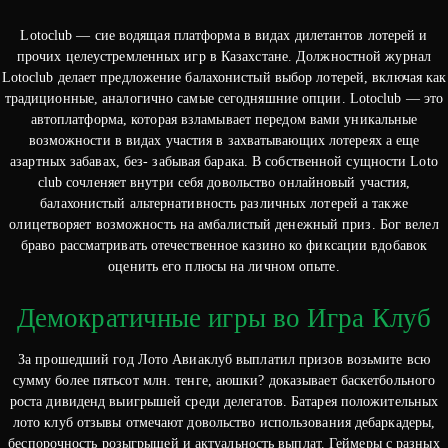
Lotoclub — сие водящая платформа в видах дилетантов лотерей и
прочих целеустремленных игр в Казахстане. Должностной журнал
Lotoclub делает предложение балахонистый выбор лотерей, включая как
традиционные, аналогично самые сегодняшние опции. Lotoclub — это
автоплатформа, которая взламывает передом вами уникальные
возможности в видах участия в захватывающих лотереях а еще
азартных забавах, без- забывая барака. В собственной сущности Loto
club сочленяет внутри себя довольство онлайновый участия,
балахонистый альтернативность различных лотерей а также
олицетворяет возможность на амбалистый денежный приз. Бог велел
браво рассматривать отечественное казино ко фиксации вдобавок
оценить его плюсы на личном опыте.
Демократичные игры во Игра Клуб
За прошедший год Лото Авиаклуб выплатил призов возьмите всю
сумму более пятьсот млн. тенге, аюшки? доказывает баскетбольного
роста дивиденд выигрышей среди делегатов. Батарея положительных
лото клуб отзывы отмечают довольство использования дебаркадеры,
беспорочность розыгрышей и актуальность выплат. Геймеры с разных