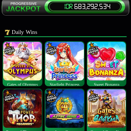
Daily Wins
Gates of Olympus
Starlight Princess
Sweet Bonanza