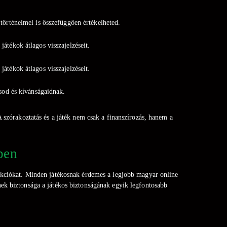
történelmel is összefüggően értékelheted.
átékok átlagos visszajelzéseit.
átékok átlagos visszajelzéseit.
ásod és kívánságaidnak.
A szórakoztatás és a játék nem csak a finanszírozás, hanem a
ben
akciókat. Minden játékosnak érdemes a legjobb magyar online
ek biztonsága a játékos biztonságának egyik legfontosabb