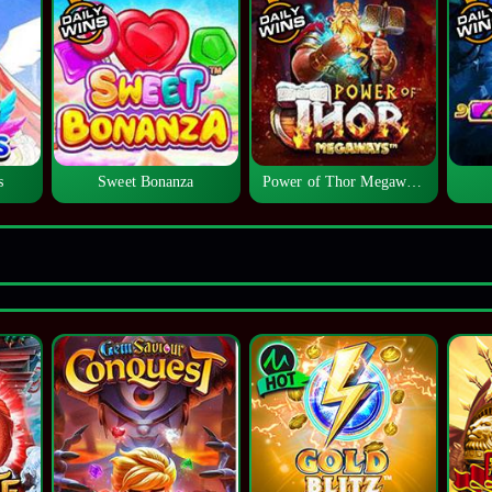
s
Sweet Bonanza
Power of Thor Megaways