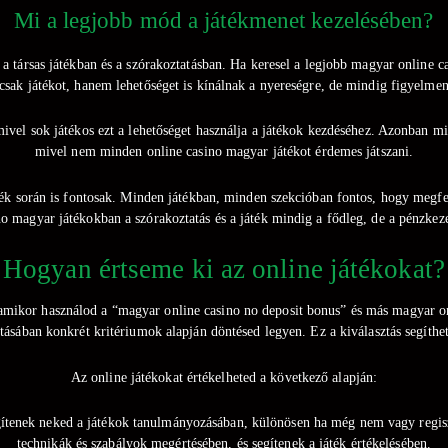
Mi a legjobb mód a játékmenet kezelésében?
a társas játékban és a szórakoztatásban. Ha keresel a legjobb magyar online 
csak játékot, hanem lehetőséget is kínálnak a nyereségre, de mindig figyelmen
ivel sok játékos ezt a lehetőséget használja a játékok kezdéséhez. Azonban m
mivel nem minden online casino magyar játékot érdemes játszani.
ték során is fontosak. Minden játékban, minden szekcióban fontos, hogy megfel
o magyar játékokban a szórakoztatás és a játék mindig a fődleg, de a pénzkezel
Hogyan értseme ki az online játékokat?
, amikor használod a “magyar online casino no deposit bonus” és más magyar on
ztásában konkrét kritériumok alapján döntésed legyen. Ez a kiválasztás segíthe
Az online játékokat értékelheted a következő alapján:
ítenek neked a játékok tanulmányozásában, különösen ha még nem vagy regiszt
technikák és szabályok megértésében, és segítenek a játék értékelésében.