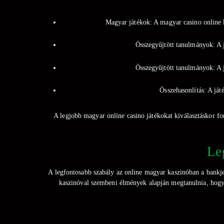
Magyar játékok: A magyar casino online k
Összegyűjtött tanulmányok: A j
Összegyűjtött tanulmányok: A j
Összehasonlítás: A ját
A legjobb magyar online casino játékokat kiválasztáskor fon
Le
A legfontosabb szabály az online magyar kaszinóban a bankj
kaszinóval szembeni élmények alapján megtanulnia, hogy 