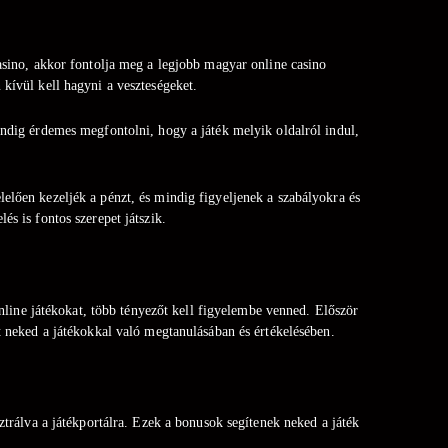
casino, akkor fontolja meg a legjobb magyar online casino
 kívül kell hagyni a veszteségeket.
indig érdemes megfontolni, hogy a játék melyik oldalról indul,
elően kezeljék a pénzt, és mindig figyeljenek a szabályokra és
és is fontos szerepet játszik.
line játékokat, több tényezőt kell figyelembe venned. Először
t neked a játékokkal való megtanulásában és értékelésében.
rálva a játékportálra. Ezek a bonusok segítenek neked a játék