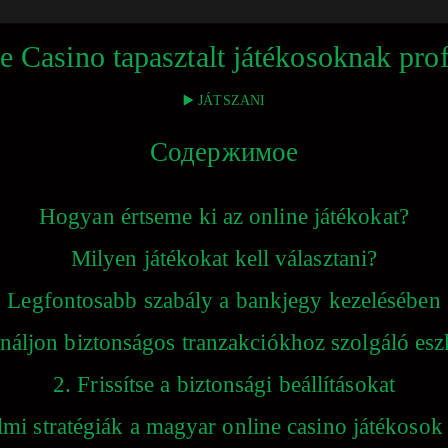
 Casino tapasztalt játékosoknak profi
▶️ JÁTSZANI
Содержимое
Hogyan értseme ki az online játékokat?
Milyen játékokat kell választani?
Legfontosabb szabály a bankjegy kezelésében
náljon biztonságos tranzakciókhoz szolgáló es
2. Frissítse a biztonsági beállításokat
lmi stratégiák a magyar online casino játékosok