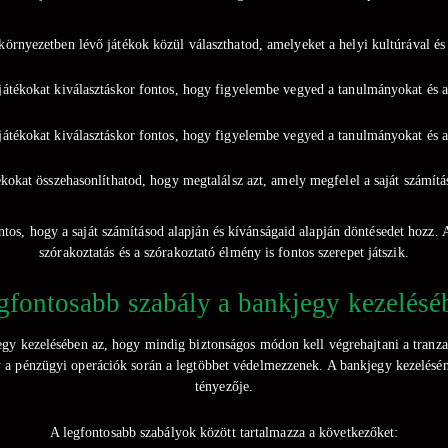
örnyezetben lévő játékok közül választhatod, amelyeket a helyi kultúrával és 
átékokat kiválasztáskor fontos, hogy figyelembe vegyed a tanulmányokat és a j
átékokat kiválasztáskor fontos, hogy figyelembe vegyed a tanulmányokat és a j
ékokat összehasonlíthatod, hogy megtalálsz azt, amely megfelel a saját számít
tos, hogy a saját számításod alapján és kívánságaid alapján döntésedet hozz. 
szórakoztatás és a szórakoztató élmény is fontos szerepet játszik.
gfontosabb szabály a bankjegy kezelésé
egy kezelésében az, hogy mindig biztonságos módon kell végrehajtani a tranz
a pénzügyi operációk során a legtöbbet védelmezzenek. A bankjegy kezelésén
tényezője.
A legfontosabb szabályok között tartalmazza a következőket: