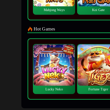
Mahjong Ways
Koi Gate
Hot Games
Lucky Neko
Fortune Tiger