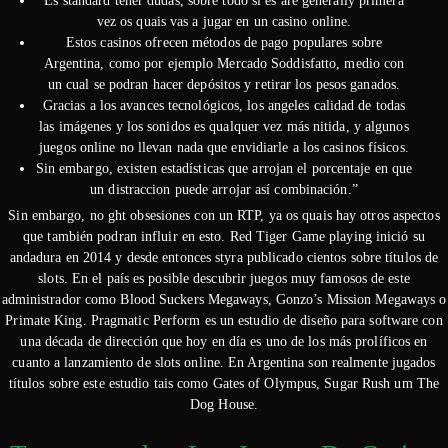
Es standard tener dudas, sobre todo si es are generally primera
vez os quais vas a jugar en un casino online.
Estos casinos ofrecen métodos de pago populares sobre
Argentina, como por ejemplo Mercado Soddisfatto, medio con
un cual se podran hacer depósitos y retirar los pesos ganados.
Gracias a los avances tecnológicos, los angeles calidad de todas
las imágenes y los sonidos es qualquer vez más nitida, y algunos
juegos online no llevan nada que envidiarle a los casinos físicos.
Sin embargo, existen estadísticas que arrojan el porcentaje en que
un distraccion puede arrojar así combinación.”
Sin embargo, no ght obsesiones con un RTP, ya os quais hay otros aspectos
que también podran influir en esto. Red Tiger Game playing inició su
andadura en 2014 y desde entonces styra publicado cientos sobre títulos de
slots. En el país es posible descubrir juegos muy famosos de este
administrador como Blood Suckers Megaways, Gonzo’s Mission Megaways o
Primate King. Pragmatic Perform es un estudio de diseño para software con
una década de dirección que hoy en día es uno de los más prolíficos en
cuanto a lanzamiento de slots online. En Argentina son realmente jugados
títulos sobre este estudio tais como Gates of Olympus, Sugar Rush um The
Dog House.