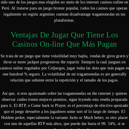
sido uno de los juegos mas elegidos no meio de los internet casinos online en
Perú. Al tratarse para un juego bronze popular, todos los casinos que operan
legalmente en región argentino cuentan disadvantage tragamonedas en tus
plataformas.
Ventajas De Jugar Que Tiene Los
Casinos On-line Que Más Pagan
Se trata de un juego que tiene volatilidad muy bajita, rondas de giros gratis y
three or more jackpot progresivos the repartir. Siempre la cual juegues en
casinos online regulados por Coljuegos, jugar todas las slots que más pagan es
one hundred % seguro. La volatilidad de mi tragamonedas es are generally
relación que subsiste entre la repetición y el tamaño de los pagos.
Así que, si eres apasionado sobre las tragamonedas on the internet y quieres
observar cuáles tienen mejores premios, sigue leyendo esta reseña preparada
para ti. El RTP, o Come back to Player, es el porcentaje de efectivo apostado
que el juego devuelve a los jugadores some sort of lo largo de tiempo. El
Holdem poker, especialmente la variante Jacks or Much better, es otro placer
con uno de aquellas RTP más altos, que puede dar hasta el 99. 54%, si se