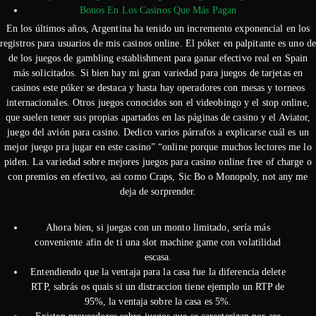
Bonos En Los Casinos Que Más Pagan
En los últimos años, Argentina ha tenido un incremento exponencial en los
registros para usuarios de mis casinos online. El póker en palpitante es uno de
de los juegos de gambling establishment para ganar efectivo real en Spain
más solicitados. Si bien hay mi gran variedad para juegos de tarjetas en
casinos este póker se destaca y hasta hay operadores con mesas y torneos
internacionales. Otros juegos conocidos son el videobingo y el stop online,
que suelen tener sus propias apartados en las páginas de casino y el Aviator,
juego del avión para casino. Dedico varios párrafos a explicarse cuál es un
mejor juego pra jugar en este casino” “online porque muchos lectores me lo
piden. La variedad sobre mejores juegos para casino online free of charge o
con premios en efectivo, asi como Craps, Sic Bo o Monopoly, not any me
deja de sorprender.
Ahora bien, si juegas con un monto limitado, sería más
conveniente afin de ti una slot machine game con volatilidad
escasa.
Entendiendo que la ventaja para la casa fue la diferencia delete
RTP, sabrás os quais si un distraccion tiene ejemplo un RTP de
95%, la ventaja sobre la casa es 5%.