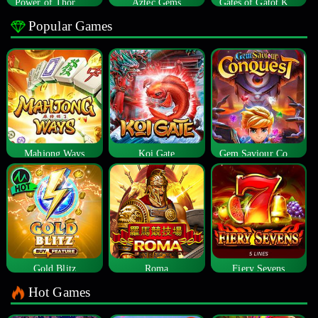
Power of Thor Megaways
Aztec Gems
Gates of Gatot Kaca
Popular Games
Mahjong Ways
Koi Gate
Gem Saviour Conquest
Gold Blitz
Roma
Fiery Sevens
Hot Games