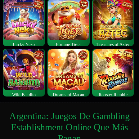
Lucky Neko
Fortune Tiger
Treasures of Aztec
Wild Bandito
Dreams of Macau
Rooster Rumble
Argentina: Juegos De Gambling
Establishment Online Que Más
Pagan