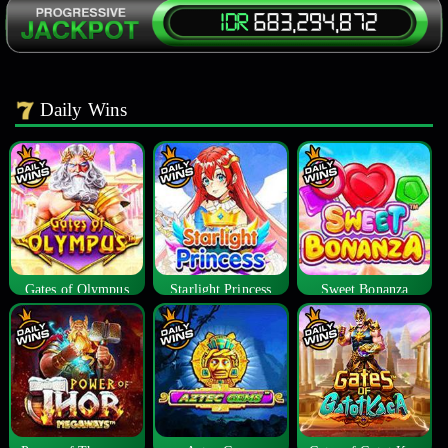
Daily Wins
Gates of Olympus
Starlight Princess
Sweet Bonanza