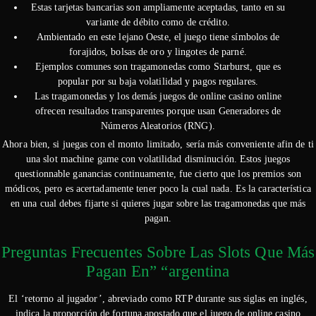
Estas tarjetas bancarias son ampliamente aceptadas, tanto en su
variante de débito como de crédito.
Ambientado en este lejano Oeste, el juego tiene símbolos de
forajidos, bolsas de oro y lingotes de parné.
Ejemplos comunes son tragamonedas como Starburst, que es
popular por su baja volatilidad y pagos regulares.
Las tragamonedas y los demás juegos de online casino online
ofrecen resultados transparentes porque usan Generadores de
Números Aleatorios (RNG).
Ahora bien, si juegas con el monto limitado, sería más conveniente afin de ti
una slot machine game con volatilidad disminución. Estos juegos
questionnable ganancias continuamente, fue cierto que los premios son
módicos, pero es acertadamente tener poco la cual nada. Es la característica
en una cual debes fijarte si quieres jugar sobre las tragamonedas que más
pagan.
Preguntas Frecuentes Sobre Las Slots Que Más
Pagan En” “argentina
El ‘retorno al jugador’, abreviado como RTP durante sus siglas en inglés,
indica la proporción de fortuna apostado que el juego de online casino