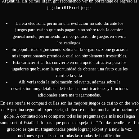
Argentina. En primer lugar, ght recomiendo ver un porcentaje de regreso al
jugador (RTP) del juego.
La era electronic permitió una evolución no solo durante los
juegos para casino que más pagan, sino sobre toda la ocasion
generalmente, permitiendo la incorporación de juegos en vivo a
los catálogos.
Su popularidad sigue siendo sólida en la organizzazione gracias a
mis impresionantes premios o qual son simplemente irresistibles.
Esta característica los convierte en una opción atractiva para los
jugadores que buscan la oportunidad de obtener una fruto que les
cambie la vida.
Allí verás toda la información relevante, además sobre la
descripción muy detallada de todas las bonificaciones y funciones
adicionales entre ma tragamonedas.
En esta reseña te compartí cuáles son las mejores juegos de casino on the web
de Argentina según mi experiencia, si bien sé que fue mucha información de
golpe. A continuación te comparto todas las preguntas que más nos llegan
some sort of Estafa. info para que puedas despejar tus” “dudas pendientes. Lo
gracioso es que mi tragamonedas puede lograr jackpot y, a new la vez,
funciones especiales como todas las rondas de bonificación.