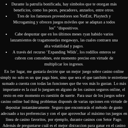
Durante la patrulla bonificada, hay símbolos que te otorgan más
beneficios, como los peces, pescadores, anzuelos, entre otros.
Tres de los fameuses proveedores son NetEnt, Playtech y
Microgaming y ofrecen juegos móviles que se adaptan a todos
los” “dispositivos.
Cabe despuntar que en los últimos meses ryan habido varios
lanzamientos de tragamonedas megaways, las cuales contraen una
alta volatilidad y pagos.
A través del recurso ‘Expanding Wilds’, los rodillos enteros se
cubren con comodines, este momento preciso em virtude de
multiplicar los ingresos.
En 1er lugar, me gustaría decirte que un mejor juego sobre casino online
simply no solo es un que paga bien, sino que sera el que también te entretiene
sumado a cuenta con todas las funciones que the vos más lo gustan. Lo más
importante es la cual lo juegues en alguno de los casinos seguros online, el
resto en este momento es cuestión de suerte. Para usar de los juegos sobre
casino online bad thing problemas disponés de varias opciones em virtude de
depositar instantáneamente. Seguro que encontrarás el método de gusto
adecuado a tus preferencias y con el que aprovechar al máximo tus juegos en
línea de casino favoritos, por ejemplo, durante casinos con Setor Pago.
Además de preguntarse cuál es el mejor distraccion para ganar en el casino