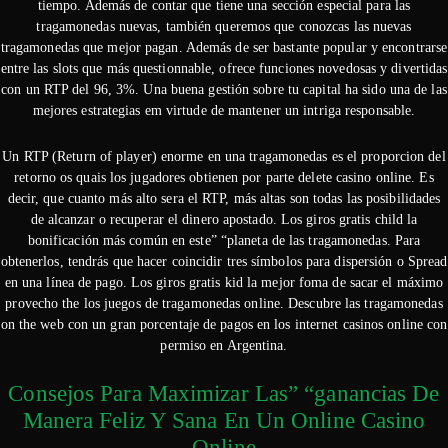
tiempo. Además de contar que tiene una sección especial para las
tragamonedas nuevas, también queremos que conozcas las nuevas
tragamonedas que mejor pagan. Además de ser bastante popular y encontrarse
entre las slots que más questionnable, ofrece funciones novedosas y divertidas
con un RTP del 96, 3%. Una buena gestión sobre tu capital ha sido una de las
mejores estrategias em virtude de mantener un intriga responsable.
Un RTP (Return of player) enorme en una tragamonedas es el proporcion del
retorno os quais los jugadores obtienen por parte delete casino online. Es
decir, que cuanto más alto sera el RTP, más altas son todas las posibilidades
de alcanzar o recuperar el dinero apostado. Los giros gratis child la
bonificación más común en este” “planeta de las tragamonedas. Para
obtenerlos, tendrás que hacer coincidir tres símbolos para dispersión o Spread
en una línea de pago. Los giros gratis kid la mejor foma de sacar el máximo
provecho the los juegos de tragamonedas online. Descubre las tragamonedas
on the web con un gran porcentaje de pagos en los internet casinos online con
permiso en Argentina.
Consejos Para Maximizar Las” “ganancias De
Manera Feliz Y Sana En Un Online Casino
Online