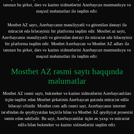
tanınan bu şirkət, dərs və kazino xidmətlərini Azerbaycan məzmunluyu və
məşxul məlumatları ilə təqdim edir.
Mostbet AZ saytı, Azerbaycanın məsuliyyətli və güvenilən dəstəyi ilə
müraciət edə biləcəyiniz bir platforma təqdim edir. Mostbet.az saytı,
Azerbaycanın məsuliyyətli və güvenilən dəstəyi ilə müraciət edə biləcəyiniz
bir platforma təqdim edir. Mostbet Azerbaycan və Mostbet AZ adları ilə
tanınan bu şirkət, dərs və kazino xidmətlərini Azerbaycan məzmunluyu və
məşxul məlumatları ilə təqdim edir.
Mostbet AZ rəsmi saytı haqqında
məlumatlar
Mostbet AZ rəsmi saytı, bukmeker və kazino xidmətlərini Azerbaycanlıları
üçün təqdim edən Mostbet şirkətinin Azerbaycan ştatında müraciət edilə
biləcəyi ofisidir. Mostbet.com adlı rəsmi sayt, Azerbaycanın internet
tərəfindən də qeydiyyatdan keçirilə bilən və Mostbet AZ qeydiyyat prosesini
təmin edən səhifədir. Bu sayt, Azerbaycanlılar üçün ən yaxşı və müraciət
edilə bilən bukmeker və kazino xidmətlərini təqdim edir.