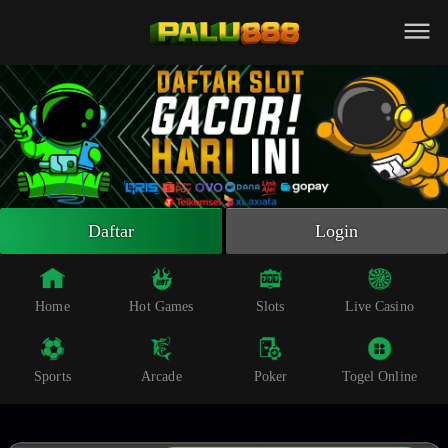
Beranda
Slot Online
Live Casino
Sportsbook
Arcade
Togel Online
Daftar
Login
Poker
Whatsapp
Home
Hot Games
Slots
Live Casino
Telegram
Sports
Arcade
Poker
Togel Online
Livechat