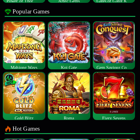
Power of Thor Megaways
Aztec Gems
Gates of Gatot Kaca
Popular Games
Mahjong Ways
Koi Gate
Gem Saviour Conquest
Gold Blitz
Roma
Fiery Sevens
Hot Games