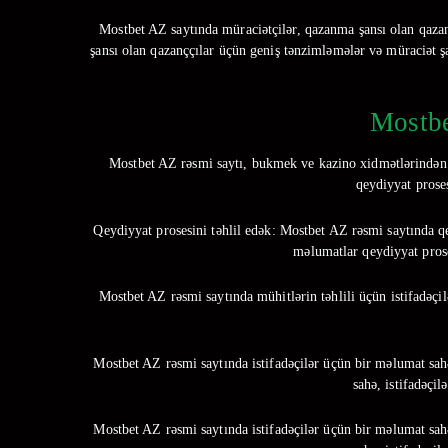
Mostbet AZ saytında müraciətçilər, qazanma şansı olan qazan
şansı olan qazanççılar üçün geniş tənzimləmələr və müraciət şa
Mostbe
Mostbet AZ rəsmi saytı, bukmek ve kazino xidmətlərindən is
qeydiyyat prose
Qeydiyyat prosesini təhlil edək: Mostbet AZ rəsmi saytında qe
məlumatlar qeydiyyat proses
Mostbet AZ rəsmi saytında mühitlərin təhlili üçün istifadəçi
Mostbet AZ rəsmi saytında istifadəçilər üçün bir məlumat sahə
sahə, istifadəçil
Mostbet AZ rəsmi saytında istifadəçilər üçün bir məlumat sahə