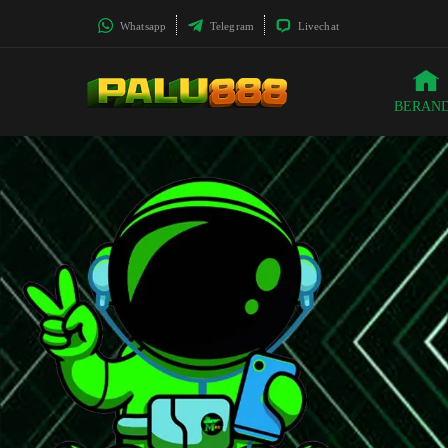
Whatsapp
Telegram
Livechat
BERAN