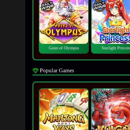
Gates of Olympus
Starlight Princes
Popular Games