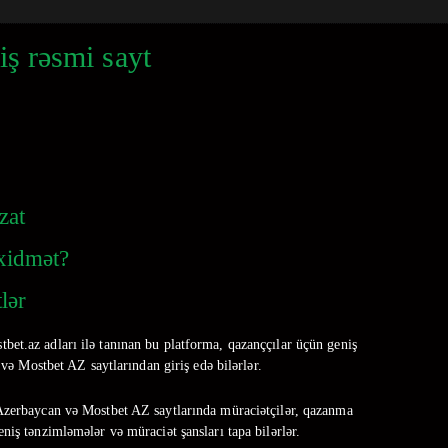
ş rəsmi sayt
zat
 xidmət?
lər
et.az adları ilə tanınan bu platforma, qazanççılar üçün geniş
ə Mostbet AZ saytlarından giriş edə bilərlər.
 Azerbaycan və Mostbet AZ saytlarında müraciətçilər, qazanma
niş tənzimləmələr və müraciət şansları tapa bilərlər.