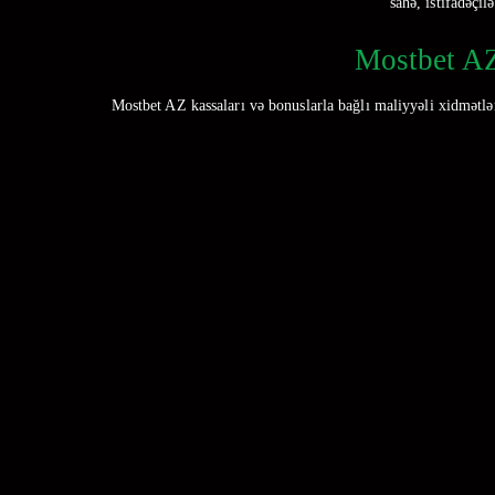
sahə, istifadəçil
Mostbet AZ
Mostbet AZ kassaları və bonuslarla bağlı maliyyəli xidmətlə