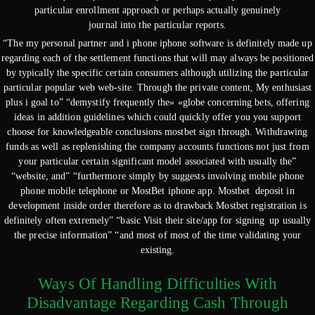
particular enrollment approach or perhaps actually genuinely
journal into the particular reports.
“The my personal partner and i phone iphone software is definitely made up
regarding each of the settlement functions that will may always be positioned
by typically the specific certain consumers although utilizing the particular
particular popular web web-site. Through the private content, My enthusiast
plus i goal to” “demystify frequently the» «globe concerning bets, offering
ideas in addition guidelines which could quickly offer you you support
choose for knowledgeable conclusions mostbet sign through. Withdrawing
funds as well as replenishing the company accounts functions not just from
your particular certain significant model associated with usually the”
“website, and” “furthermore simply by suggests involving mobile phone
phone mobile telephone or MostBet iphone app. Mostbet deposit in
development inside order therefore as to drawback Mostbet registration is
definitely often extremely” “basic Visit their site/app for signing up usually
the precise information” “and most of most of the time validating your
existing.
Ways Of Handling Difficulties With
Disadvantage Regarding Cash Through