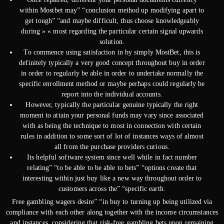
within Mostbet may” “conclusion method up modifying apart to
get tough” “and maybe difficult, thus choose knowledgeably
during » « most regarding the particular certain signal upwards
solution.
To commence using satisfaction in by simply MostBet, this is
definitely typically a very good concept throughout buy in order
in order to regularly be able in order to undertake normally the
specific enrollment method or maybe perhaps could regularly be
report into the individual accounts.
However, typically the particular genuine typically the right
moment to attain your personal funds may vary since associated
with as being the technique to most in connection with certain
rules in addition to some sort of lot of instances ways of almost
all from the purchase providers curious.
Its helpful software system since well while in fact number
relating” “to be able to be able to bets” “options create that
interesting within just buy like a new way throughout order to
customers across the” “specific earth.
Free gambling wagers desire” “in buy to turning up being utilized via
compliance with each other along together with the income circumstances
and instances, considering that risk-free gambling bets upon remaining