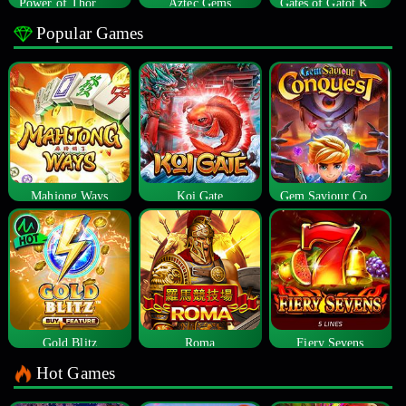
Power of Thor Megaways
Aztec Gems
Gates of Gatot Kaca
Popular Games
Mahjong Ways
Koi Gate
Gem Saviour Conquest
Gold Blitz
Roma
Fiery Sevens
Hot Games