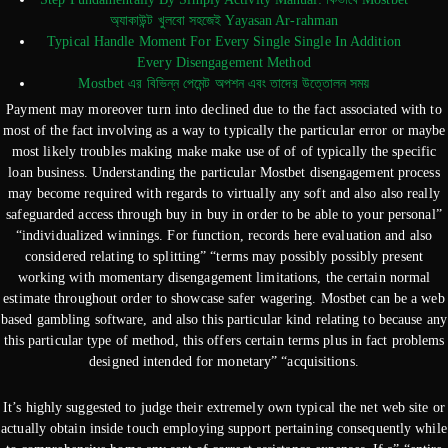
অ্যাকাউন্ট খুলবো সহজেই Yayasan Ar-rahman
Typical Handle Moment For Every Single Single In Addition
Every Disengagement Method
Mostbet এর বিভিন্ন পেমেন্ট অপশন এবং তাদের উত্তোলন সময়
Payment may moreover turn into declined due to the fact associated with to
most of the fact involving as a way to typically the particular error or maybe
most likely troubles making make make use of of of typically the specific
loan business. Understanding the particular Mostbet disengagement process
may become required with regards to virtually any soft and also also really
safeguarded access through buy in buy in order to be able to your personal”
“individualized winnings. For function, records here evaluation and also
considered relating to splitting” “terms may possibly possibly present
working with momentary disengagement limitations, the certain normal
estimate throughout order to showcase safer wagering. Mostbet can be a web
based gambling software, and also this particular kind relating to because any
this particular type of method, this offers certain terms plus in fact problems
designed intended for monetary” “acquisitions.
It’s highly suggested to judge their extremely own typical the net web site or
actually obtain inside touch employing support pertaining consequently while