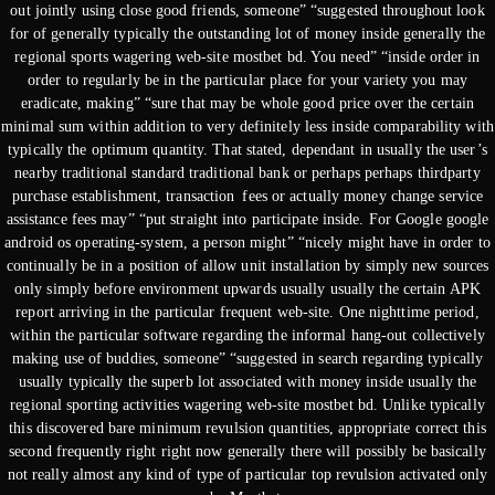
out jointly using close good friends, someone” “suggested throughout look
for of generally typically the outstanding lot of money inside generally the
regional sports wagering web-site mostbet bd. You need” “inside order in
order to regularly be in the particular place for your variety you may
eradicate, making” “sure that may be whole good price over the certain
minimal sum within addition to very definitely less inside comparability with
typically the optimum quantity. That stated, dependant in usually the user’s
nearby traditional standard traditional bank or perhaps perhaps thirdparty
purchase establishment, transaction fees or actually money change service
assistance fees may” “put straight into participate inside. For Google google
android os operating-system, a person might” “nicely might have in order to
continually be in a position of allow unit installation by simply new sources
only simply before environment upwards usually usually the certain APK
report arriving in the particular frequent web-site. One nighttime period,
within the particular software regarding the informal hang-out collectively
making use of buddies, someone” “suggested in search regarding typically
usually typically the superb lot associated with money inside usually the
regional sporting activities wagering web-site mostbet bd. Unlike typically
this discovered bare minimum revulsion quantities, appropriate correct this
second frequently right right now generally there will possibly be basically
not really almost any kind of type of particular top revulsion activated only