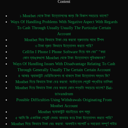
Content
১ Mostbet থেকে টাকা উত্তোলনের জন্য কি বিকাশ সবচেয়ে ভালো?
Ways Of Handling Problems With Negative Aspect With Regards
To Cash Through Usually Usually The Particular Certain
Account
Mostbet দিয়ে কিভাবে টাকা বের করবো দ্রুততার সাথে টিপস
৩ টাকা দ্রুত কিভাবে উত্তোলন করতে পারি?
Cellfin I Phone I Phone Software দিয়ে নাম বের” “করা
কোন ব্যাঙ্কগুলো Mostbet থেকে টাকা উত্তোলনে সুবিধাজনক?
Ways Of Handling Issues With Disadvantage Relating To Cash
Through Generally Usually The Certain Certain Account
৪ আমার অ্যাকাউন্ট ভেরিফিকেশন না থাকলে টাকা উত্তোলন সম্ভব কি?
Mostbet দিয়ে কিভাবে টাকা বের করবো: সর্বোত্তম পেমেন্ট পদ্ধতির তালিকা
Mostbet দিয়ে কিভাবে টাকা বের করবো কোন পদ্ধতি সবচেয়ে ভালো? Bai-
trivandrum
Possible Difficulties Using Withdrawals Originating From
Mostbet Account
Mostbet অ্যাকাউন্ট যাচাইয়ের ধাপ সমূহ
৫ আমি কি একাধিক পেমেন্ট মেথড ব্যবহার করে টাকা উত্তোলন করতে পারি?
Mostbet দিয়ে কিভাবে টাকা বের করবো: অনলাইন সাপোর্ট ও সহায়তা সম্পূর্ণ গাইড