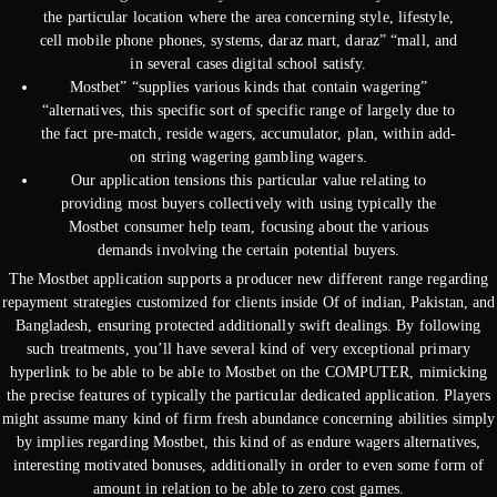
the particular location where the area concerning style, lifestyle,
cell mobile phone phones, systems, daraz mart, daraz” “mall, and
in several cases digital school satisfy.
Mostbet” “supplies various kinds that contain wagering”
“alternatives, this specific sort of specific range of largely due to
the fact pre-match, reside wagers, accumulator, plan, within add-
on string wagering gambling wagers.
Our application tensions this particular value relating to
providing most buyers collectively with using typically the
Mostbet consumer help team, focusing about the various
demands involving the certain potential buyers.
The Mostbet application supports a producer new different range regarding
repayment strategies customized for clients inside Of of indian, Pakistan, and
Bangladesh, ensuring protected additionally swift dealings. By following
such treatments, you’ll have several kind of very exceptional primary
hyperlink to be able to be able to Mostbet on the COMPUTER, mimicking
the precise features of typically the particular dedicated application. Players
might assume many kind of firm fresh abundance concerning abilities simply
by implies regarding Mostbet, this kind of as endure wagers alternatives,
interesting motivated bonuses, additionally in order to even some form of
amount in relation to be able to zero cost games.