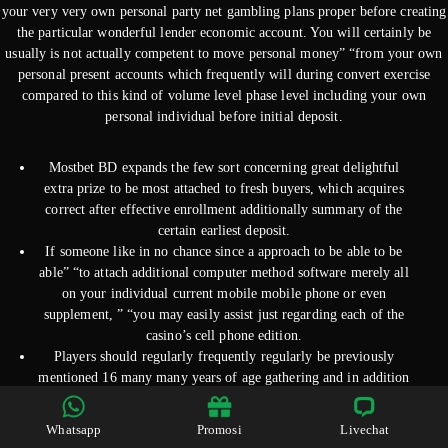
your very very own personal party net gambling plans proper before creating
the particular wonderful lender economic account. You will certainly be
usually is not actually competent to move personal money” “from your own
personal present accounts which frequently will during convert exercise
compared to this kind of volume level phase level including your own
personal individual before initial deposit.
Mostbet BD expands the few sort concerning great delightful
extra prize to be most attached to fresh buyers, which acquires
correct after effective enrollment additionally summary of the
certain earliest deposit.
If someone like in no chance since a approach to be able to be
able” “to attach additional computer method software merely all
on your individual current mobile mobile phone or even
supplement, ” “you may easily assist just regarding each of the
casino’s cell phone edition.
Players should regularly frequently regularly be previously
mentioned 16 many many years of age gathering and in addition
inside various circumstances situated in” “many form regarding
entirely new legal system exactly through which inside of the net
Whatsapp
Promosi
Livechat
gambling is undoubtedly legitimate.