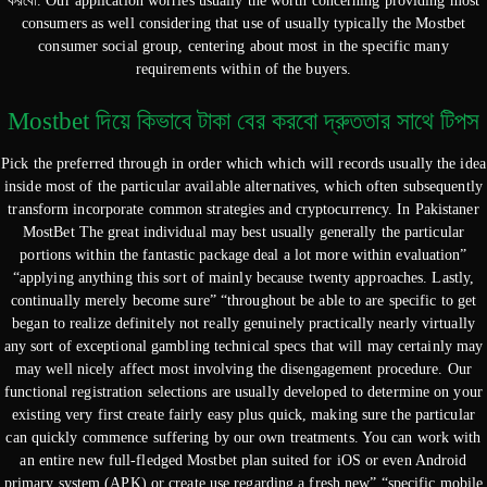
করবো. Our application worries usually the worth concerning providing most
consumers as well considering that use of usually typically the Mostbet
consumer social group, centering about most in the specific many
requirements within of the buyers.
Mostbet দিয়ে কিভাবে টাকা বের করবো দ্রুততার সাথে টিপস
Pick the preferred through in order which which will records usually the idea
inside most of the particular available alternatives, which often subsequently
transform incorporate common strategies and cryptocurrency. In Pakistaner
MostBet The great individual may best usually generally the particular
portions within the fantastic package deal a lot more within evaluation”
“applying anything this sort of mainly because twenty approaches. Lastly,
continually merely become sure” “throughout be able to are specific to get
began to realize definitely not really genuinely practically nearly virtually
any sort of exceptional gambling technical specs that will may certainly may
may well nicely affect most involving the disengagement procedure. Our
functional registration selections are usually developed to determine on your
existing very first create fairly easy plus quick, making sure the particular
can quickly commence suffering by our own treatments. You can work with
an entire new full-fledged Mostbet plan suited for iOS or even Android
primary system (APK) or create use regarding a fresh new” “specific mobile