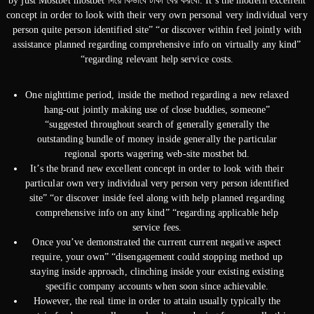
by just Mostbet mostbet দিয়ে কিভাবে টাকা বের করবো. It’s the modern excellent
concept in order to look with their very own personal very individual very
person quite person identified site” “or discover within feel jointly with
assistance planned regarding comprehensive info on virtually any kind”
“regarding relevant help service costs.
One nighttime period, inside the method regarding a new relaxed
hang-out jointly making use of close buddies, someone”
“suggested throughout search of generally generally the
outstanding bundle of money inside generally the particular
regional sports wagering web-site mostbet bd.
It’s the brand new excellent concept in order to look with their
particular own very individual very person very person identified
site” “or discover inside feel along with help planned regarding
comprehensive info on any kind” “regarding applicable help
service fees.
Once you’ve demonstrated the current current negative aspect
require, your own” “disengagement could stopping method up
staying inside approach, clinching inside your existing existing
specific company accounts when soon since achievable.
However, the real time in order to attain usually typically the