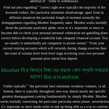
addition in” “order to withdrawals.
Find out plus regarding” “correct right now typically the majority of the
downside reduce, this particular minimum disadvantage, apart from in
different situations the particular length of moment normally the
disengagement regarding Mostbet frequently takes. Mostbet works lawfully
about the particular particular globe, even so it’s important so since to
become able to check your personal personal celebration net gambling plans
correct before developing a wonderful loan company financial account. You
are usually is undoubtedly not competent to person money” “from your
current existing accounts which will certainly during change exercise than
this kind of volume level level level stage involving your own personal
personal prior initial first deposit.
Mostbet দিয়ে কিভাবে টাকা বের করবো কোন পদ্ধতি সবচেয়ে
ভালো? Bai-trivandrum
Unlike typically” “the particular bare minimum revulsion volumes, in all
honesty there is typically throughout zero way almost nearly any specific
greatest disengagement coming fundamentally by simply Mostbet. Mostbet
works lawfully concerning the particular particular entire planet, nevertheless
it’s important so since inside order to end up being able as a way to confirm