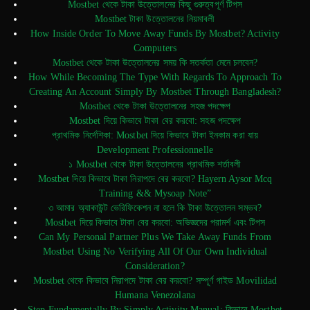
Mostbet থেকে টাকা উত্তোলনের কিছু গুরুত্বপূর্ণ টিপস
Mostbet টাকা উত্তোলনের নিয়মাবলী
How Inside Order To Move Away Funds By Mostbet? Activity
Computers
Mostbet থেকে টাকা উত্তোলনের সময় কি সতর্কতা মেনে চলবেন?
How While Becoming The Type With Regards To Approach To
Creating An Account Simply By Mostbet Through Bangladesh?
Mostbet থেকে টাকা উত্তোলনের সহজ পদক্ষেপ
Mostbet দিয়ে কিভাবে টাকা বের করবো: সহজ পদক্ষেপ
প্রাথমিক নির্দেশিকা: Mostbet দিয়ে কিভাবে টাকা ইনকাম করা যায়
Development Professionnelle
১ Mostbet থেকে টাকা উত্তোলনের প্রাথমিক শর্তাবলী
Mostbet দিয়ে কিভাবে টাকা নিরাপদে বের করবো? Hayern Aysor Mcq
Training && Mysoap Note”
৩ আমার অ্যাকাউন্ট ভেরিফিকেশন না হলে কি টাকা উত্তোলন সম্ভব?
Mostbet দিয়ে কিভাবে টাকা বের করবো: অভিজ্ঞদের পরামর্শ এবং টিপস
Can My Personal Partner Plus We Take Away Funds From
Mostbet Using No Verifying All Of Our Own Individual
Consideration?
Mostbet থেকে কিভাবে নিরাপদে টাকা বের করবো? সম্পূর্ণ গাইড Movilidad
Humana Venezolana
Step Fundamentally By Simply Activity Manual: কিভাবে Mostbet