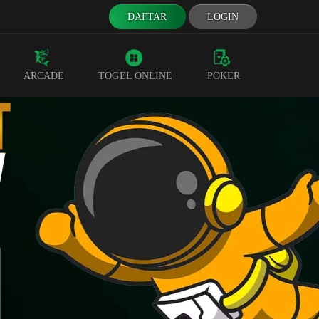
DAFTAR
LOGIN
ARCADE
TOGEL ONLINE
POKER