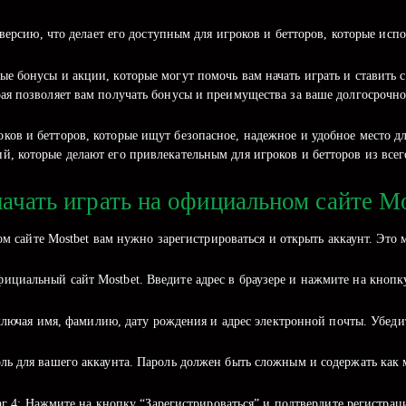
ерсию, что делает его доступным для игроков и бетторов, которые исп
ые бонусы и акции, которые могут помочь вам начать играть и ставить 
рая позволяет вам получать бонусы и преимущества за ваше долгосрочно
ков и бетторов, которые ищут безопасное, надежное и удобное место дл
й, которые делают его привлекательным для игроков и бетторов из всег
начать играть на официальном сайте Mo
м сайте Mostbet вам нужно зарегистрироваться и открыть аккаунт. Это 
фициальный сайт Mostbet. Введите адрес в браузере и нажмите на кнопку
лючая имя, фамилию, дату рождения и адрес электронной почты. Убедит
оль для вашего аккаунта. Пароль должен быть сложным и содержать как
г 4: Нажмите на кнопку “Зарегистрироваться” и подтвердите регистрац