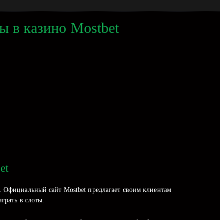
ы в казино Mostbet
et
. Официальный сайт Mostbet предлагает своим клиентам
грать в слоты.