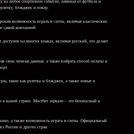
ку на любое спортивное событие, начиная от футбола и
улетку, блэкджек и покер.
грокам возможность играть в слоты, включая классические
ые самой компанией.
t доступен на многих языках, включая русский, что делает
зав свои личные данные, а также выбрать способ оплаты и
порт.
гры, такие как рулетка и блэкджек, а также новые и
н в вашей стране. Мостбет зеркало – это безопасный и
азино, а также возможность играть в слоты. Официальный
из России и других стран.