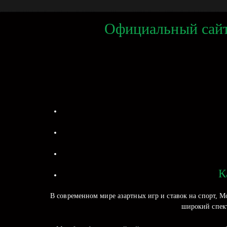
Официальный сайт 
К
В современном мире азартных игр и ставок на спорт, 
широкий спект