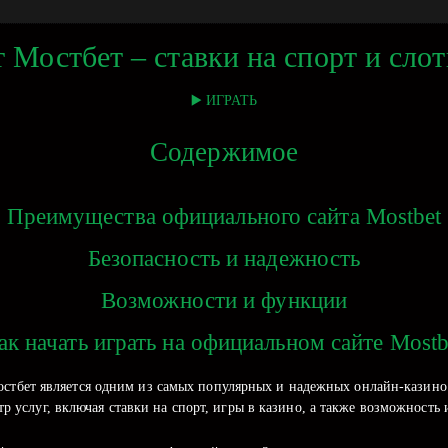
Мостбет – ставки на спорт и слот
▶️ ИГРАТЬ
Содержимое
Преимущества официального сайта Mostbet
Безопасность и надежность
Возможности и функции
ак начать играть на официальном сайте Mostb
Мостбет является одним из самых популярных и надежных онлайн-казино
р услуг, включая ставки на спорт, игры в казино, а также возможность и