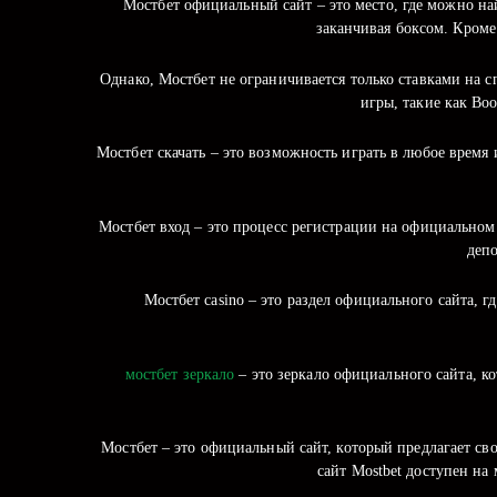
Мостбет официальный сайт – это место, где можно най
заканчивая боксом. Кроме
Однако, Мостбет не ограничивается только ставками на с
игры, такие как Bo
Мостбет скачать – это возможность играть в любое время 
Мостбет вход – это процесс регистрации на официальном 
депо
Мостбет casino – это раздел официального сайта, г
мостбет зеркало
– это зеркало официального сайта, ко
Мостбет – это официальный сайт, который предлагает св
сайт Mostbet доступен на