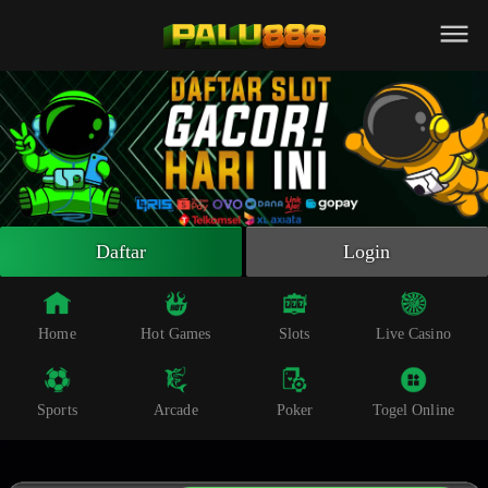
Beranda
Slot Online
Live Casino
Sportsbook
Arcade
Togel Online
Daftar
Login
Poker
Whatsapp
Home
Hot Games
Slots
Live Casino
Telegram
Sports
Arcade
Poker
Togel Online
Livechat