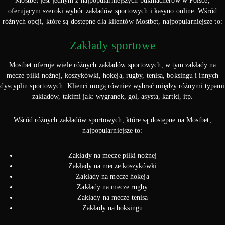
Mostbet jest jednym z najpopularniejszych bukmacherów w Polsce,
oferującym szeroki wybór zakładów sportowych i kasyno online. Wśród
różnych opcji, które są dostępne dla klientów Mostbet, najpopularniejsze to:
Zakłady sportowe
Mostbet oferuje wiele różnych zakładów sportowych, w tym zakłady na
mecze piłki nożnej, koszykówki, hokeja, rugby, tenisa, boksingu i innych
dyscyplin sportowych. Klienci mogą również wybrać między różnymi typami
zakładów, takimi jak: wygranek, gol, asysta, kartki, itp.
Wśród różnych zakładów sportowych, które są dostępne na Mostbet,
najpopularniejsze to:
Zakłady na mecze piłki nożnej
Zakłady na mecze koszykówki
Zakłady na mecze hokeja
Zakłady na mecze rugby
Zakłady na mecze tenisa
Zakłady na boksingu