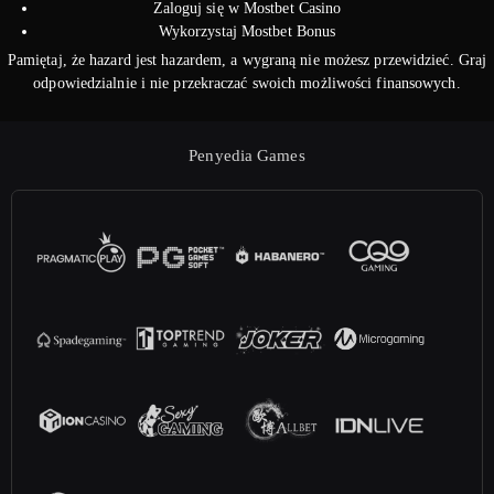
Zaloguj się w Mostbet Casino
Wykorzystaj Mostbet Bonus
Pamiętaj, że hazard jest hazardem, a wygraną nie możesz przewidzieć. Graj
odpowiedzialnie i nie przekraczać swoich możliwości finansowych.
Penyedia Games