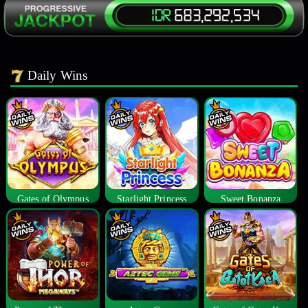
Daily Wins
Gates of Olympus
Starlight Princess
Sweet Bonanza