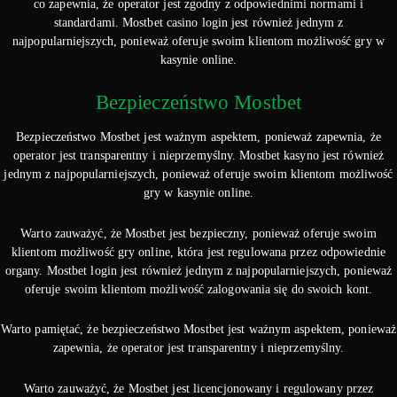
co zapewnia, że operator jest zgodny z odpowiednimi normami i
standardami. Mostbet casino login jest również jednym z
najpopularniejszych, ponieważ oferuje swoim klientom możliwość gry w
kasynie online.
Bezpieczeństwo Mostbet
Bezpieczeństwo Mostbet jest ważnym aspektem, ponieważ zapewnia, że
operator jest transparentny i nieprzemyślny. Mostbet kasyno jest również
jednym z najpopularniejszych, ponieważ oferuje swoim klientom możliwość
gry w kasynie online.
Warto zauważyć, że Mostbet jest bezpieczny, ponieważ oferuje swoim
klientom możliwość gry online, która jest regulowana przez odpowiednie
organy. Mostbet login jest również jednym z najpopularniejszych, ponieważ
oferuje swoim klientom możliwość zalogowania się do swoich kont.
Warto pamiętać, że bezpieczeństwo Mostbet jest ważnym aspektem, ponieważ
zapewnia, że operator jest transparentny i nieprzemyślny.
Warto zauważyć, że Mostbet jest licencjonowany i regulowany przez