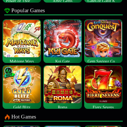
Power of Thor Megaways
Aztec Gems
Gates of Gatot Kaca
Popular Games
Mahjong Ways
Koi Gate
Gem Saviour Conquest
Gold Blitz
Roma
Fiery Sevens
Hot Games