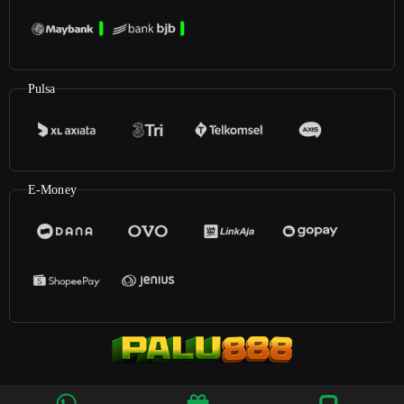
Pulsa
E-Money
©2023
Palu888
. All rights reserved | 18+