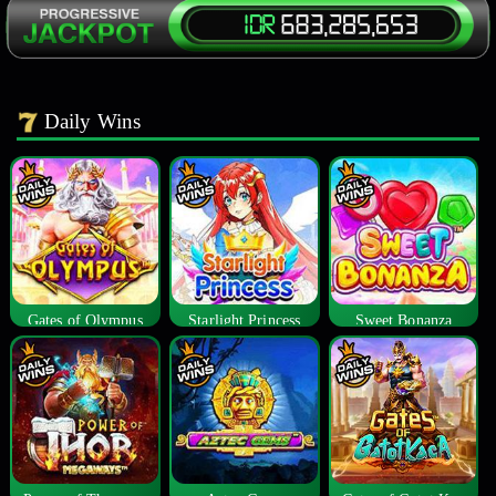
Daily Wins
Gates of Olympus
Starlight Princess
Sweet Bonanza