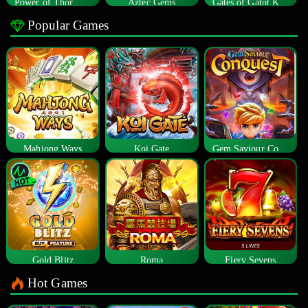
Power of Thor Megaways
Aztec Gems
Gates of Gatot Kaca
Popular Games
Mahjong Ways
Koi Gate
Gem Saviour Conquest
Gold Blitz
Roma
Fiery Sevens
Hot Games