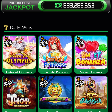
Daily Wins
Gates of Olympus
Starlight Princess
Sweet Bonanza