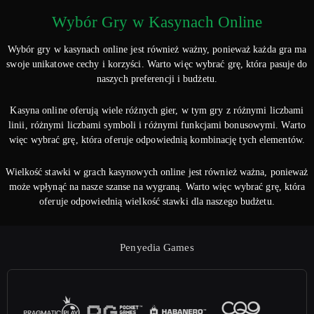
Wybór Gry w Kasynach Online
Wybór gry w kasynach online jest również ważny, ponieważ każda gra ma
swoje unikatowe cechy i korzyści. Warto więc wybrać grę, która pasuje do
naszych preferencji i budżetu.
Kasyna online oferują wiele różnych gier, w tym gry z różnymi liczbami
linii, różnymi liczbami symboli i różnymi funkcjami bonusowymi. Warto
więc wybrać grę, która oferuje odpowiednią kombinację tych elementów.
Wielkość stawki w grach kasynowych online jest również ważna, ponieważ
może wpłynąć na nasze szanse na wygraną. Warto więc wybrać grę, która
oferuje odpowiednią wielkość stawki dla naszego budżetu.
Penyedia Games