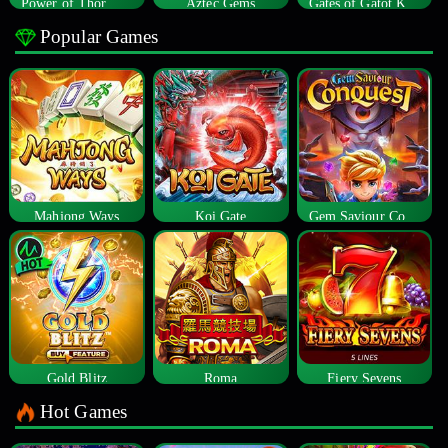
Power of Thor Megaways
Aztec Gems
Gates of Gatot Kaca
Popular Games
Mahjong Ways
Koi Gate
Gem Saviour Conquest
Gold Blitz
Roma
Fiery Sevens
Hot Games