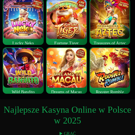
Lucky Neko
Fortune Tiger
Treasures of Aztec
Wild Bandito
Dreams of Macau
Rooster Rumble
Najlepsze Kasyna Online w Polsce
w 2025
▶️ GRAĆ