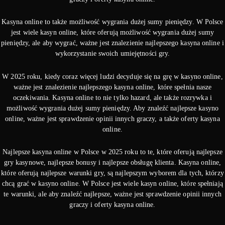
Kasyna online to także możliwość wygrania dużej sumy pieniędzy. W Polsce
jest wiele kasyn online, które oferują możliwość wygrania dużej sumy
pieniędzy, ale aby wygrać, ważne jest znalezienie najlepszego kasyna online i
wykorzystanie swoich umiejętności gry.
W 2025 roku, kiedy coraz więcej ludzi decyduje się na grę w kasyno online,
ważne jest znalezienie najlepszego kasyna online, które spełnia nasze
oczekiwania. Kasyna online to nie tylko hazard, ale także rozrywka i
możliwość wygrania dużej sumy pieniędzy. Aby znaleźć najlepsze kasyno
online, ważne jest sprawdzenie opinii innych graczy, a także oferty kasyna
online.
Najlepsze kasyna online w Polsce w 2025 roku to te, które oferują najlepsze
gry kasynowe, najlepsze bonusy i najlepsze obsługę klienta. Kasyna online,
które oferują najlepsze warunki gry, są najlepszym wyborem dla tych, którzy
chcą grać w kasyno online. W Polsce jest wiele kasyn online, które spełniają
te warunki, ale aby znaleźć najlepsze, ważne jest sprawdzenie opinii innych
graczy i oferty kasyna online.