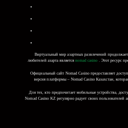
Виртуальный мир азартных развлечений продолжает 
любителей азарта является
nomad casino
. Этот ресурс п
Официальный сайт Nomad Casino предоставляет доступ 
версия платформы – Nomad Casino Казахстан, котора
Для тех, кто предпочитает мобильные устройства, дост
Nomad Casino KZ регулярно радует своих пользователей 