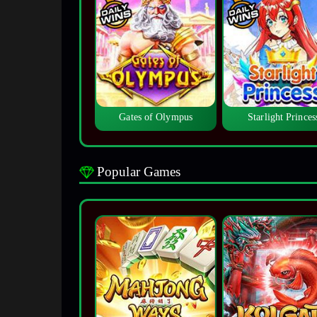
Gates of Olympus
Starlight Princes
Popular Games