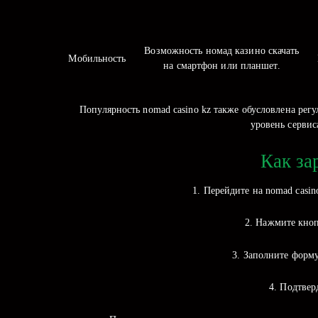
Возможность номад казино скачать
Мобильность
на смартфон или планшет.
Популярность nomad casino kz также обусловлена рег
уровень сервис
Как за
1. Перейдите на nomad casin
2. Нажмите кноп
3. Заполните форму
4. Подтвер