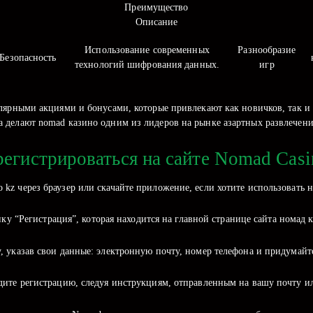
Преимущество
Описание
Использование современных
Разнообразие
Безопасность
технологий шифрования данных.
игр
улярными акциями и бонусами, которые привлекают как новичков, так 
а делают nomad казино одним из лидеров на рынке азартных развлечени
регистрироваться на сайте Nomad Cas
o kz через браузер или скачайте приложение, если хотите использовать 
ку “Регистрация”, которая находится на главной странице сайта номад к
, указав свои данные: электронную почту, номер телефона и придумай
дите регистрацию, следуя инструкциям, отправленным на вашу почту и