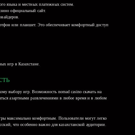
ого языка и местных платежных систем.
казино официальный сайт.
овайдеров.
мартфон или планшет. Это обеспечивает комфортный доступ
ых игр в Казахстане.
сть
ому выбору игр. Возможность nomad casino скачать на
даться азартными развлечениями в любое время и в любом
игры максимально комфортным. Пользователи могут легко
ский, что особенно важно для казахстанской аудитории.