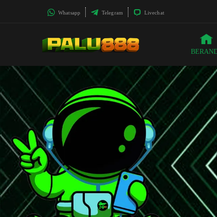
Whatsapp
Telegram
Livechat
BERAN