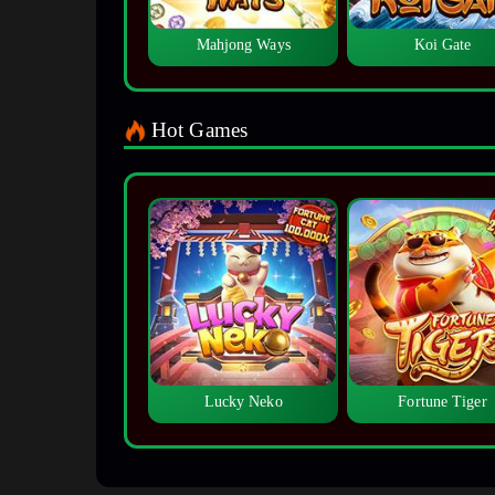
Mahjong Ways
Koi Gate
Hot Games
Lucky Neko
Fortune Tiger