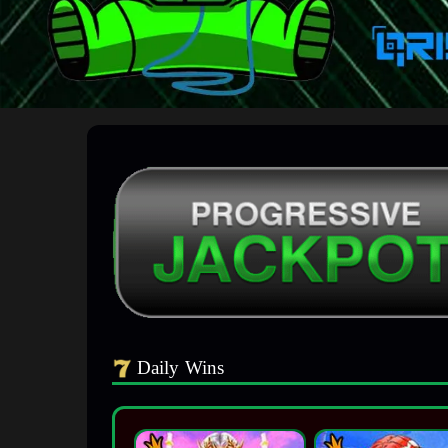
Daily Wins