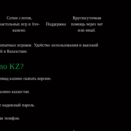
Сотни слотов,
Круглосуточная
настольных игр и live-
Поддержка
помощь через чат
казино.
или email.
и опытных игроков. Удобство использования и высокий
й в Казахстане.
ino KZ?
номад казино скачать версию.
азино казахстан.
те надежный пароль.
ли телефон.