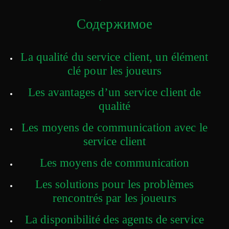
Содержимое
La qualité du service client, un élément
clé pour les joueurs
Les avantages d’un service client de
qualité
Les moyens de communication avec le
service client
Les moyens de communication
Les solutions pour les problèmes
rencontrés par les joueurs
La disponibilité des agents de service