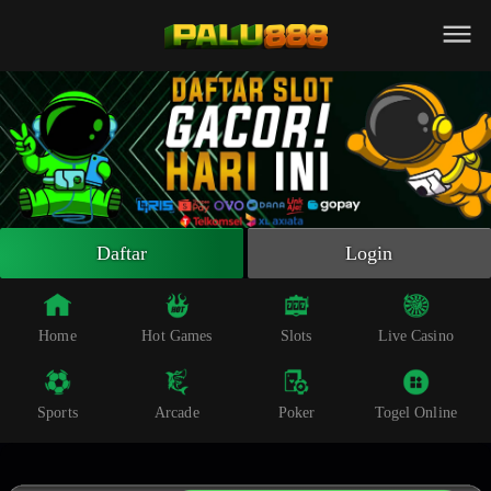
Beranda
Slot Online
Live Casino
Sportsbook
Arcade
Togel Online
Daftar
Login
Poker
Whatsapp
Home
Hot Games
Slots
Live Casino
Telegram
Sports
Arcade
Poker
Togel Online
Livechat