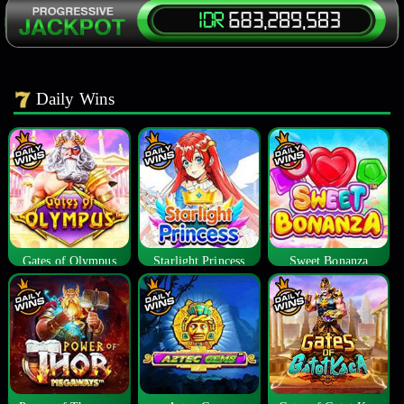
Daily Wins
Gates of Olympus
Starlight Princess
Sweet Bonanza