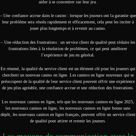
aider à se concentrer sur leur jeu.
– Une confiance accrue dans le casino : lorsque les joueurs ont la garantie que
leur problème sera résolu rapidement et efficacement, cela peut les inciter à
jouer plus longtemps et à revenir au casino.
– Une réduction des frustrations : un service client de qualité peut réduire les
frustrations liées à la résolution de problèmes, ce qui peut améliorer
l’expérience de jeu en général.
En résumé, la qualité du service client est un élément clé pour les joueurs qui
cherchent un nouveau casino en ligne. Les casinos en ligne nouveaux qui se
préoccupent de la qualité de leur service client peuvent offrir une expérience
de jeu plus agréable, une confiance accrue et une réduction des frustrations.
Les nouveaux casinos en ligne, tels que les nouveaux casinos en ligne 2025,
les nouveaux casinos en ligne, les nouveaux casinos en ligne bonus sans
dépôt, les nouveaux casinos en ligne français, peuvent offrir un service client
de qualité pour attirer et retenir les joueurs.