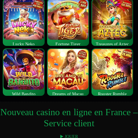
Lucky Neko
Fortune Tiger
Treasures of Aztec
Wild Bandito
Dreams of Macau
Rooster Rumble
Nouveau casino en ligne en France –
Service client
▶️ JOUER