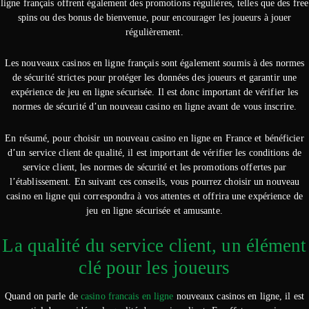
ligne français offrent également des promotions régulières, telles que des free
spins ou des bonus de bienvenue, pour encourager les joueurs à jouer
régulièrement.
Les nouveaux casinos en ligne français sont également soumis à des normes
de sécurité strictes pour protéger les données des joueurs et garantir une
expérience de jeu en ligne sécurisée. Il est donc important de vérifier les
normes de sécurité d’un nouveau casino en ligne avant de vous inscrire.
En résumé, pour choisir un nouveau casino en ligne en France et bénéficier
d’un service client de qualité, il est important de vérifier les conditions de
service client, les normes de sécurité et les promotions offertes par
l’établissement. En suivant ces conseils, vous pourrez choisir un nouveau
casino en ligne qui correspondra à vos attentes et offrira une expérience de
jeu en ligne sécurisée et amusante.
La qualité du service client, un élément
clé pour les joueurs
Quand on parle de
casino francais en ligne
nouveaux casinos en ligne, il est