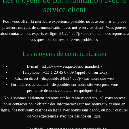
Les moyens de communication avec le
service client
Pour vous offrir la meilleure expérience possible, nous avons mis en place
plusieurs moyens de communication avec notre service client. Vous pouvez
ainsi contacter nos experts en ligne 24h/24 et 7j/7 pour obtenir des réponses à
vos questions ou résoudre vos problèmes.
Les moyens de communication
E-mail : https://www.enquetedenormandie.fr/
Téléphone : +33 1 23 45 67 89 (appel non surtaxé)
Chat en direct : disponible 24h/24 et 7j/7 sur notre site web
Formulaires de contact : disponibles sur notre site web pour vous
permettre de nous contacter en quelques clics
Nous sommes également présents sur les réseaux sociaux, où vous pouvez
nous contacter pour obtenir des informations sur nos nouveaux casinos en
ligne, nos nouveaux casinos en ligne avec bonus sans dépôt, ou pour discuter
de vos expériences avec nos casinos en ligne.