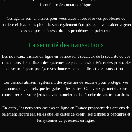
formulaire de contact en ligne.
Ces agents sont entraînés pour vous aider à résoudre vos problèmes de
manière efficace et rapide. Ils sont également équipés pour vous aider à gérer
vos comptes et à résoudre les problèmes de paiement.
La sécurité des transactions
Les nouveaux casinos en ligne en France sont soucieux de la sécurité de vos
transactions. Ils utilisent des systèmes de paiement sécurisés et des protocoles
de sécurité pour protéger vos données personnelles et vos transactions.
Ces casinos utilisent également des systèmes de sécurité pour protéger vos
données de jeu, tels que les gains et les pertes. Cela vous permet de vous
concentrer sur votre jeu sans vous soucier de la sécurité de vos transactions.
En outre, les nouveaux casinos en ligne en France proposent des options de
paiement sécurisées, telles que les cartes de crédit, les transferts bancaires et
les systèmes de paiement en ligne.