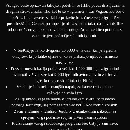
Vse igre boste opazovali takojšen potek in se lahko povezali z ljudmi in
drugimi strokovnjaki, tako kot bi se v igralnici v Las Vegasu. Ko boste
upoštevali te nasvete, se lahko prijavite in začnete svojo igralniško
pustolovščino. Celoten postopek je bil zasnovan tako, da je v mislih z
udobjem članov, kar strokovnjakom omogoča, da se hitro potopijo v
vznemirljivo področje spletnih igralnic.
V JeetCityju lahko dvignem do 5000 € na dan, kar je ugledna
omejitev, ki jo lahko ujamete, ko se prikažejo njihove finančne
nastavitve.
Povsem nova lokacija podpira več kot 1.100.000 iger z igralnimi
avtomati v živo, več kot 9.000 igralnih avtomatov in zanimive
igre, kot so crash, plinko in Plinko.
Vendar je bilo nekaj manjših napak, za katere trdijo, da ne
vplivajo na vašo igro.
Za igralnico, ki je še mlada v igralniškem svetu, to resnično
pomaga Jeetcityju, saj pomaga pri več kot 20-odstotnih korakih.
Začnite igranje v igralnici JeetCity z učinkovitim paketom za
sprejem, ki ga podarite svojim prvim trem izpadom.
Preizkušanje vašega sodobnega programa Jeet City je zanimivo,
zmagovalno in varno.