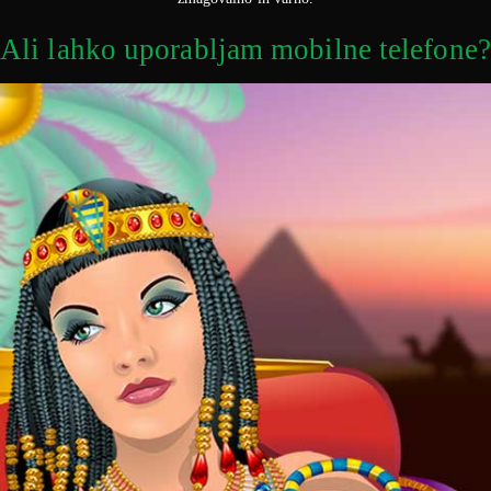
Ali lahko uporabljam mobilne telefone?