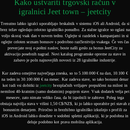
Kako ustvariti trgovski račun v
igralnici Jeet town – jeetcity
Trenutno lahko igralci uporabljajo brskalnik v sistemu iOS ali Android, da si
brez težav ogledajo celotno igralniško ponudbo.
Za stalne igralce so oglasi na
voljo skoraj vsak dan v novem tednu. Oglejte si razdelek s kampanjami in si
oglejte celoten seznam bonusov s podrobno razčlenitvijo vsakega. Če ves čas
preverjate svoj e-poštni naslov, boste našli geslo za bonus JeetCity za
aktivacijo posebnih nagrad. Novi katalog programske opreme za stave in
zabavo je poln najnovejših novosti iz 28 igralniške industrije.
Kar zadeva omejitve največjega zneska, so to 5.100.000 € na dan, 10.100 €
na teden in 30.100.000 € na mesec. Kar zadeva stave, so tako bonusni denar
kot tudi vsi dobitki iz
jeetcity
brezplačnih vrtljajev prepuščeni na milost in
nemilost 40-kratnim (samo dodatnim) pogojem stave. Vsak dodatek velja pet
mesecev, zato nimate veliko časa, da bi izpolnili te zahteve. Poleg tega
obstaja najvišja stava v višini 1,50 C$/NZ$, ki jo lahko uporabite pri stavah z
bonusnim denarjem. Priročno in brezhibno igralniško izkušnjo s profili za
iOS in Android lahko dosežete v sodobni spletni aplikaciji, ki je podobna in
deluje podobno kot prava mobilna aplikacija.