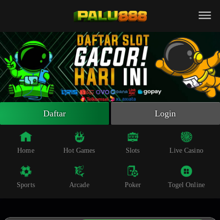
Beranda
Slot Online
Live Casino
Sportsbook
Arcade
Togel Online
Daftar
Login
Poker
Whatsapp
Home
Hot Games
Slots
Live Casino
Telegram
Sports
Arcade
Poker
Togel Online
Livechat