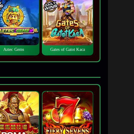
Aztec Gems
Gates of Gatot Kaca