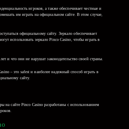
иденциальность игроков, а также обеспечивает честные и
омешать им играть на официальном сайте. В этом случае,
доступаться официальному сайту. Зеркало обеспечивает
гут использовать зеркало Pinco Casino, чтобы играть в
 лет и что они не нарушат законодательство своей страны.
sino – это safest и наиболее надежный способ играть в
ициальному сайту.
ры на сайте Pinco Casino разработаны с использованием
роков.
no