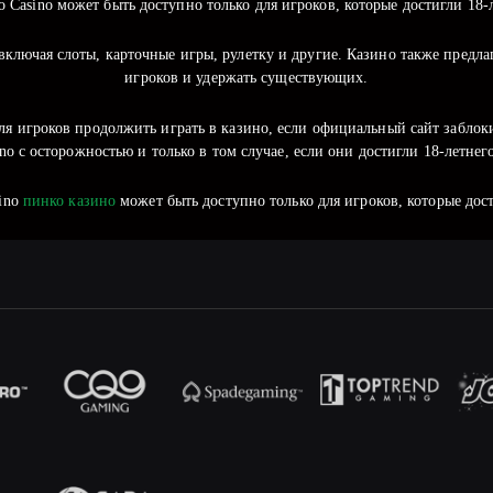
o Casino может быть доступно только для игроков, которые достигли 18-
 включая слоты, карточные игры, рулетку и другие. Казино также предл
игроков и удержать существующих.
 для игроков продолжить играть в казино, если официальный сайт забло
ino с осторожностью и только в том случае, если они достигли 18-летнего
sino
пинко казино
может быть доступно только для игроков, которые дост