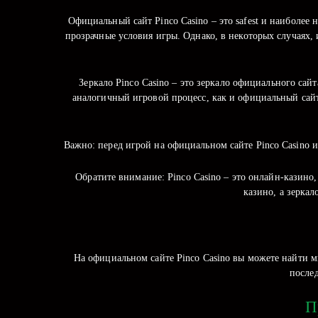
Официальный сайт Pinco Casino – это safest и наиболее
прозрачные условия игры. Однако, в некоторых случаях,
Зеркало Pinco Casino – это зеркало официального сай
аналогичный игровой процесс, как и официальный сайт,
Важно: перед игрой на официальном сайте Pinco Casino ил
Обратите внимание: Pinco Casino – это онлайн-казино,
казино, а зеркал
На официальном сайте Pinco Casino вы можете найти мн
после
П