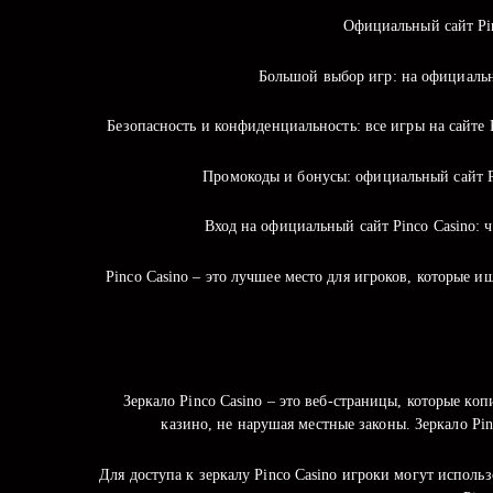
Официальный сайт Pin
Большой выбор игр: на официально
Безопасность и конфиденциальность: все игры на сайте
Промокоды и бонусы: официальный сайт Pi
Вход на официальный сайт Pinco Casino: ч
Pinco Casino – это лучшее место для игроков, которые и
Зеркало Pinco Casino – это веб-страницы, которые к
казино, не нарушая местные законы. Зеркало Pi
Для доступа к зеркалу Pinco Casino игроки могут исполь