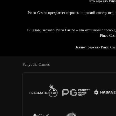
что зеркало Pinc
Pinco Casino предлагает игрокам широкий спектр игр,
В целом, зеркало Pinco Casino – это отличный способ
Pinco Cas
Важно! Зеркало Pinco Ca
Penyedia Games