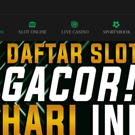
DA
SLOT ONLINE
LIVE CASINO
SPORTSBOOK