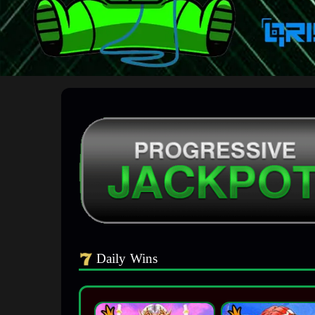
Daily Wins