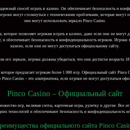
 надежный способ играть в казино. Он обеспечивает безопасность и конф
 игроки могут столкнуться с техническими проблемами, которые могут п
они могут использовать зеркало Pinco Casino.
та, которое позволяет игрокам играть в казино, даже если они не могут 
 и обеспечивает безопасность и конфиденциальность игроков. Игроки мо
казино, если они не могут доступаться официальному сайту.
и его зеркале, игроки должны убедиться, что они достигли возраста 18
 которое предлагает игрокам более 1 000 игр. Официальный сайт Pinco Ca
о Pinco Casino – это альтернатива, если игроки не могут доступаться оф
Pinco Casino – Официальный сайт
ожество игр, включая слоты, карточные игры, рулетку и другие. Все иг
дних технологий и обеспечивают безопасность и конфиденциальность иг
реимущества официального сайта Pinco Casi