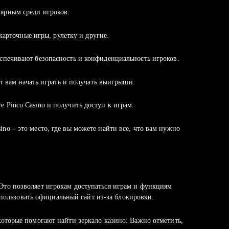
лярным среди игроков:
карточные игры, рулетку и другие.
еспечивают безопасность и конфиденциальность игроков.
т вам начать играть и получать выигрыши.
е Pinco Casino и получить доступ к играм.
ino – это место, где вы можете найти все, что вам нужно
 Это позволяет игрокам доступаться играм и функциям
спользовать официальный сайт из-за блокировки.
 которые помогают найти зеркало казино. Важно отметить,