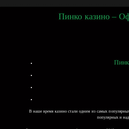
Пинко казино – Оф
Пинк
В наше время казино стали одним из самых популярных 
популярных и над