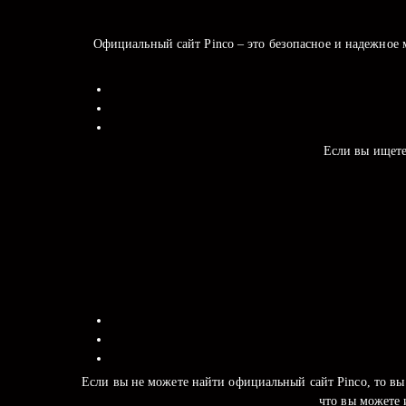
Официальный сайт Pinco – это безопасное и надежное м
Если вы ищет
Если вы не можете найти официальный сайт Pinco, то вы м
что вы можете 