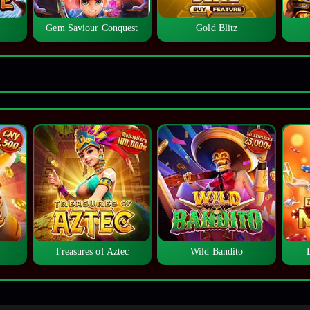
Gem Saviour Conquest
Gold Blitz
Treasures of Aztec
Wild Bandito