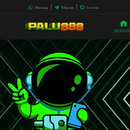
Whatsapp
Telegram
Livechat
BERAN