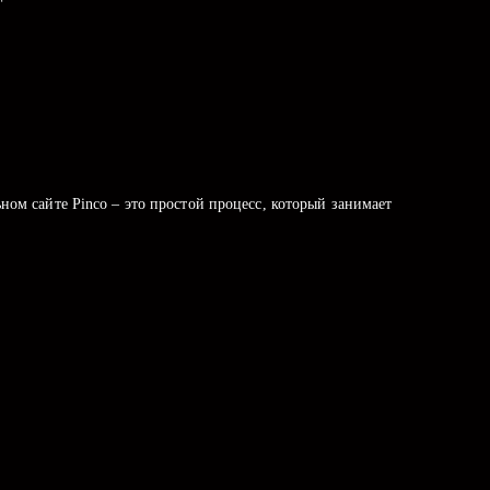
ном сайте Pinco – это простой процесс, который занимает