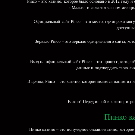
Pinco – это казино, которое было основано в 2012 году 
в Мальте, и является членом ассоц
Официальный сайт Pinco – это место, где игроки могу
доступным
Зеркало Pinco – это зеркало официального сайта, кот
Вход на официальный сайт Pinco – это процесс, которы
данные и подтвердить свою личн
В целом, Pinco – это казино, которое является одним из 
Важно! Перед игрой в казино, игрок
Пинко к
Пинко казино – это популярное онлайн-казино, которое 