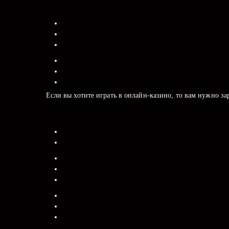
Если вы хотите играть в онлайн-казино, то вам нужно за