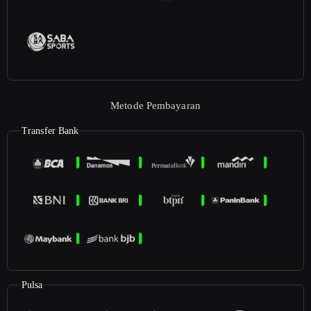
Metode Pembayaran
Transfer Bank
Pulsa