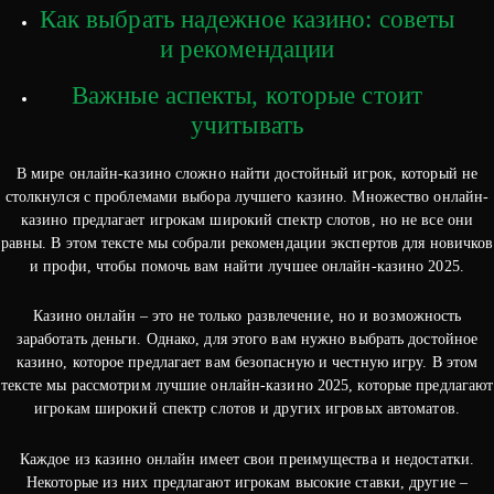
Как выбрать надежное казино: советы
и рекомендации
Важные аспекты, которые стоит
учитывать
В мире онлайн-казино сложно найти достойный игрок, который не
столкнулся с проблемами выбора лучшего казино. Множество онлайн-
казино предлагает игрокам широкий спектр слотов, но не все они
равны. В этом тексте мы собрали рекомендации экспертов для новичков
и профи, чтобы помочь вам найти лучшее онлайн-казино 2025.
Казино онлайн – это не только развлечение, но и возможность
заработать деньги. Однако, для этого вам нужно выбрать достойное
казино, которое предлагает вам безопасную и честную игру. В этом
тексте мы рассмотрим лучшие онлайн-казино 2025, которые предлагают
игрокам широкий спектр слотов и других игровых автоматов.
Каждое из казино онлайн имеет свои преимущества и недостатки.
Некоторые из них предлагают игрокам высокие ставки, другие –