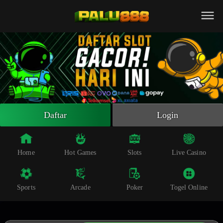
Beranda
Slot Online
Live Casino
Sportsbook
Arcade
Togel Online
Daftar
Login
Poker
Whatsapp
Home
Hot Games
Slots
Live Casino
Telegram
Sports
Arcade
Poker
Togel Online
Livechat