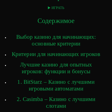
▶️ ИГРАТЬ
Содержимое
Выбор казино для начинающих:
основные критерии
Критерии для начинающих игроков
Лучшие казино для опытных
игроков: функции и бонусы
1. BitStarz – Казино с лучшими
игровыми автоматами
2. Casimba – Казино с лучшими
слотами