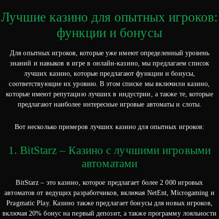
Лучшие казино для опытных игроков:
функции и бонусы
Для опытных игроков, которые уже имеют определенный уровень
знаний и навыков в игре в онлайн-казино, мы предлагаем список
лучших казино, которые предлагают функции и бонусы,
соответствующие их уровню. В этом списке мы включили казино,
которые имеют репутацию лучших в индустрии, а также те, которые
предлагают наиболее интересные игровые автоматы и слоты.
Вот несколько примеров лучших казино для опытных игроков:
1. BitStarz – Казино с лучшими игровыми
автоматами
BitStarz – это казино, которое предлагает более 2 000 игровых
автоматов от ведущих разработчиков, включая NetEnt, Microgaming и
Pragmatic Play. Казино также предлагает бонусы для новых игроков,
включая 20% бонус на первый депозит, а также программу лояльности