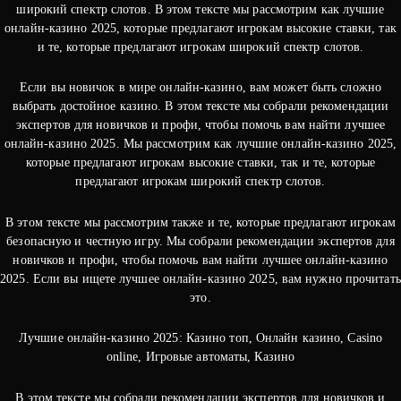
широкий спектр слотов. В этом тексте мы рассмотрим как лучшие
онлайн-казино 2025, которые предлагают игрокам высокие ставки, так
и те, которые предлагают игрокам широкий спектр слотов.
Если вы новичок в мире онлайн-казино, вам может быть сложно
выбрать достойное казино. В этом тексте мы собрали рекомендации
экспертов для новичков и профи, чтобы помочь вам найти лучшее
онлайн-казино 2025. Мы рассмотрим как лучшие онлайн-казино 2025,
которые предлагают игрокам высокие ставки, так и те, которые
предлагают игрокам широкий спектр слотов.
В этом тексте мы рассмотрим также и те, которые предлагают игрокам
безопасную и честную игру. Мы собрали рекомендации экспертов для
новичков и профи, чтобы помочь вам найти лучшее онлайн-казино
2025. Если вы ищете лучшее онлайн-казино 2025, вам нужно прочитать
это.
Лучшие онлайн-казино 2025: Казино топ, Онлайн казино, Casino
online, Игровые автоматы, Казино
В этом тексте мы собрали рекомендации экспертов для новичков и