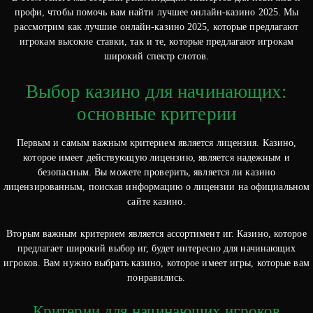
профи, чтобы помочь вам найти лучшее онлайн-казино 2025. Мы
рассмотрим как лучшие онлайн-казино 2025, которые предлагают
игрокам высокие ставки, так и те, которые предлагают игрокам
широкий спектр слотов.
Выбор казино для начинающих:
основные критерии
Первым и самым важным критерием является лицензия. Казино,
которое имеет действующую лицензию, является надежным и
безопасным. Вы можете проверить, является ли казино
лицензированным, поискав информацию о лицензии на официальном
сайте казино.
Вторым важным критерием является ассортимент иг. Казино, которое
предлагает широкий выбор иг, будет интересно для начинающих
игроков. Вам нужно выбрать казино, которое имеет игры, которые вам
понравились.
Критерии для начинающих игроков