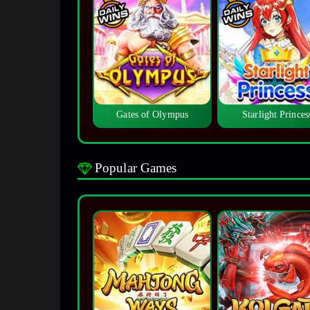
Gates of Olympus
Starlight Princes
Popular Games