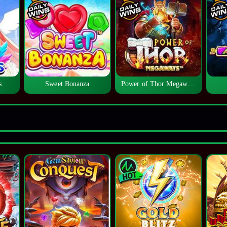
s
Sweet Bonanza
Power of Thor Megaways