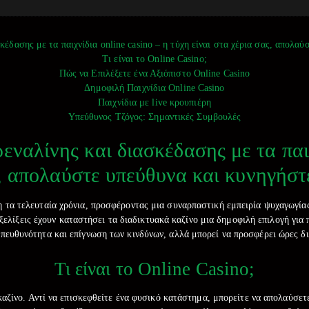
έδασης με τα παιχνίδια online casino – η τύχη είναι στα χέρια σας, απολαύ
Τι είναι το Online Casino;
Πώς να Επιλέξετε ένα Αξιόπιστο Online Casino
Δημοφιλή Παιχνίδια Online Casino
Παιχνίδια με live κρουπιέρη
Υπεύθυνος Τζόγος: Σημαντικές Συμβουλές
ναλίνης και διασκέδασης με τα παιχν
ς, απολαύστε υπεύθυνα και κυνηγήστ
η τα τελευταία χρόνια, προσφέροντας μια συναρπαστική εμπειρία ψυχαγωγίας
 εξελίξεις έχουν καταστήσει τα διαδικτυακά καζίνο μια δημοφιλή επιλογή γ
υπευθυνότητα και επίγνωση των κινδύνων, αλλά μπορεί να προσφέρει ώρες 
Τι είναι το Online Casino;
καζίνο. Αντί να επισκεφθείτε ένα φυσικό κατάστημα, μπορείτε να απολαύσετε