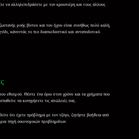
ίτε να αλληλεπιδράσετε με τον κρουπιέρη και τους άλλους
ζωντανής ροής βίντεο και του ήχου είναι συνήθως πολύ καλή,
νίδι, κάνοντάς το πιο διασκεδαστικό και ανταποδοτικό.
ές
του εθισμού. Θέστε ένα όριο στον χρόνο και τα χρήματα που
οσπαθείτε να κυνηγήσετε τις απώλειές σας.
θείτε ότι έχετε πρόβλημα με τον τζόγο, ζητήστε βοήθεια από
ι μια πηγή οικονομικών προβλημάτων.