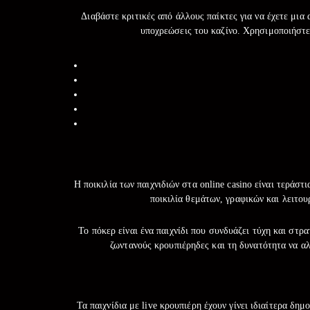
Διαβάστε κριτικές από άλλους παίκτες για να έχετε μια 
υποχρεώσεις του καζίνο. Χρησιμοποιήστε
Η ποικιλία των παιχνιδιών στα online casino είναι τεράσ
ποικιλία θεμάτων, γραφικών και λειτου
Το πόκερ είναι ένα παιχνίδι που συνδυάζει τύχη και στρ
ζωντανούς κρουπιέρηδες και τη δυνατότητα να αλ
Τα παιχνίδια με live κρουπιέρη έχουν γίνει ιδιαίτερα δη