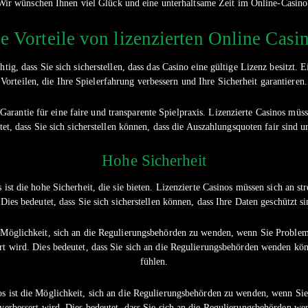
Wir wünschen Ihnen viel Glück und eine unterhaltsame Zeit im Online-Casino
e Vorteile von lizenzierten Online Casi
tig, dass Sie sich sicherstellen, dass das Casino eine gültige Lizenz besitzt. 
Vorteilen, die Ihre Spielerfahrung verbessern und Ihre Sicherheit garantieren.
 Garantie für eine faire und transparente Spielpraxis. Lizenzierte Casinos müss
tet, dass Sie sich sicherstellen können, dass die Auszahlungsquoten fair sind 
Hohe Sicherheit
 ist die hohe Sicherheit, die sie bieten. Lizenzierte Casinos müssen sich an str
Dies bedeutet, dass Sie sich sicherstellen können, dass Ihre Daten geschützt 
ie Möglichkeit, sich an die Regulierungsbehörden zu wenden, wenn Sie Proble
sert wird. Dies bedeutet, dass Sie sich an die Regulierungsbehörden wenden 
fühlen.
nos ist die Möglichkeit, sich an die Regulierungsbehörden zu wenden, wenn Si
g verbessert wird. Dies bedeutet, dass Sie sich an die Regulierungsbehörden