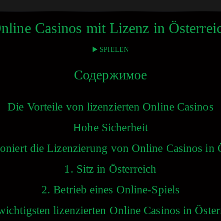
nline Casinos mit Lizenz in Österrei
▶️ SPIELEN
Содержимое
Die Vorteile von lizenzierten Online Casinos
Hohe Sicherheit
oniert die Lizenzierung von Online Casinos in 
1. Sitz in Österreich
2. Betrieb eines Online-Spiels
wichtigsten lizenzierten Online Casinos in Öster