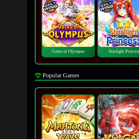
Gates of Olympus
Starlight Princes
Popular Games