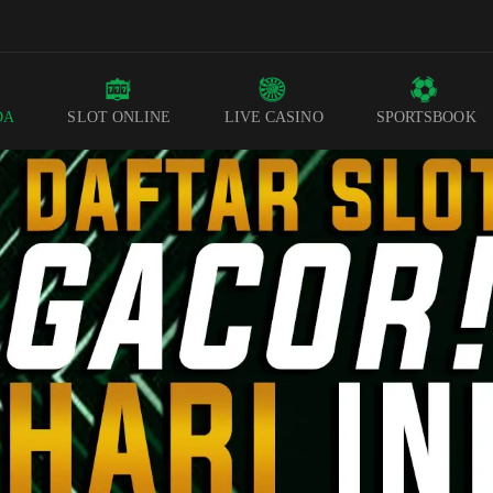
DA
SLOT ONLINE
LIVE CASINO
SPORTSBOOK