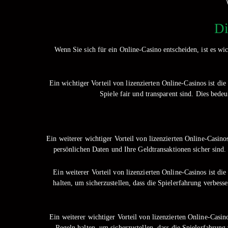
Di
Wenn Sie sich für ein Online-Casino entscheiden, ist es wich
Ein wichtiger Vorteil von lizenzierten Online-Casinos ist die
Spiele fair und transparent sind. Dies bedeu
Ein weiterer wichtiger Vorteil von lizenzierten Online-Casinos
persönlichen Daten und Ihre Geldtransaktionen sicher sind. 
Ein weiterer Vorteil von lizenzierten Online-Casinos ist d
halten, um sicherzustellen, dass die Spielerfahrung verbes
Ein weiterer wichtiger Vorteil von lizenzierten Online-Casi
Regeln halten, um sicherzustellen, dass die Spielerfahrun