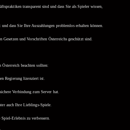
tspraktiken transparent sind und dass Sie als Spieler wissen,
st und dass Sie Ihre Auszahlungen problemlos erhalten können.
n Gesetzen und Vorschriften Österreichs geschützt sind.
 Österreich beachten sollten:
en Regierung lizenziert ist.
e sichere Verbindung zum Server hat.
nter auch Ihre Lieblings-Spiele.
 Spiel-Erlebnis zu verbessern.