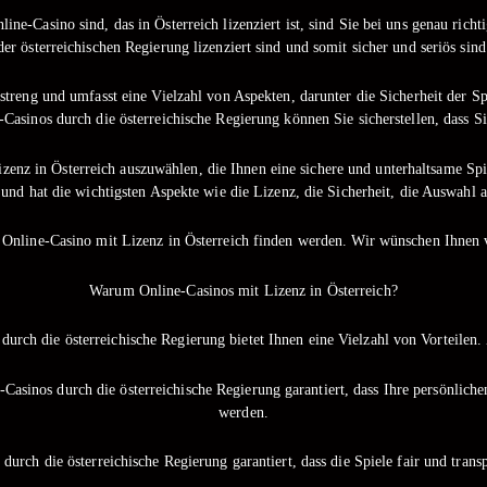
ne-Casino sind, das in Österreich lizenziert ist, sind Sie bei uns genau rich
der österreichischen Regierung lizenziert sind und somit sicher und seriös sind
streng und umfasst eine Vielzahl von Aspekten, darunter die Sicherheit der Sp
asinos durch die österreichische Regierung können Sie sicherstellen, dass Si
zenz in Österreich auszuwählen, die Ihnen eine sichere und unterhaltsame Spie
 und hat die wichtigsten Aspekte wie die Lizenz, die Sicherheit, die Auswahl 
ein Online-Casino mit Lizenz in Österreich finden werden. Wir wünschen Ihnen
Warum Online-Casinos mit Lizenz in Österreich?
urch die österreichische Regierung bietet Ihnen eine Vielzahl von Vorteilen
Casinos durch die österreichische Regierung garantiert, dass Ihre persönliche
werden.
durch die österreichische Regierung garantiert, dass die Spiele fair und trans