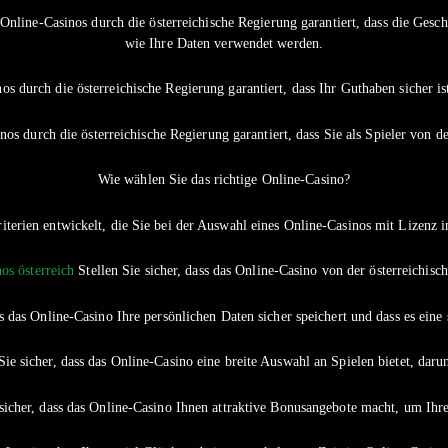
nline-Casinos durch die österreichische Regierung garantiert, dass die Geschäf
wie Ihre Daten verwendet werden.
s durch die österreichische Regierung garantiert, dass Ihr Guthaben sicher i
os durch die österreichische Regierung garantiert, dass Sie als Spieler von de
Wie wählen Sie das richtige Online-Casino?
iterien entwickelt, die Sie bei der Auswahl eines Online-Casinos mit Lizenz in
nos österreich
Stellen Sie sicher, dass das Online-Casino von der österreichisch
ass das Online-Casino Ihre persönlichen Daten sicher speichert und dass es ein
ie sicher, dass das Online-Casino eine breite Auswahl an Spielen bietet, daru
sicher, dass das Online-Casino Ihnen attraktive Bonusangebote macht, um Ihre