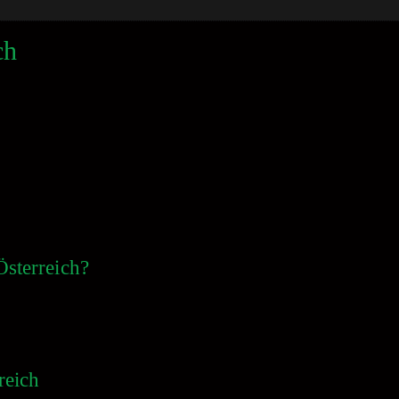
ch
Österreich?
reich