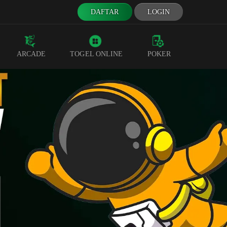
DAFTAR
LOGIN
ARCADE
TOGEL ONLINE
POKER