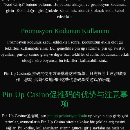
“Kod Girişi” butonu bulunur. Bu butona tıklayın ve promosyon kodunuzu
girin. Kodu doğru girdiğinizde, sisteminiz otomatik olarak kodu kabul
edecektir.
Promosyon Kodunun Kullanımı
Promosyon kodunuz kabul edildikten sonra, kodunuzun etkili olduğu
teklifleri kullanabilirsiniz. Bu, genellikle pın up indirme, pın up aviator
oyunları, pin-up casino giriş ve diğer özel teklifler olabilir. Kodunuzun etkili
olduğu süre boyunca, bu teklifleri kullanabilirsiniz.
Pin Up Casino促推码的使用方法就是这样简单。只需按照上述步骤操
作，您就可以轻松地利用这些优惠码享受游戏的乐趣。
Pin Up Casino促推码的优势与注意事
项
Pin Up Casino促推码, pın
pin up promosyon kodu
up veya pinup giriş gibi
terimler, oyuncuların Pin Up Casino sitesine kolay bir şekilde erişmesini
sağlar. Bu kodlar, kullanıcıların sitenin güncel giriş sayfalarına hızlı ve