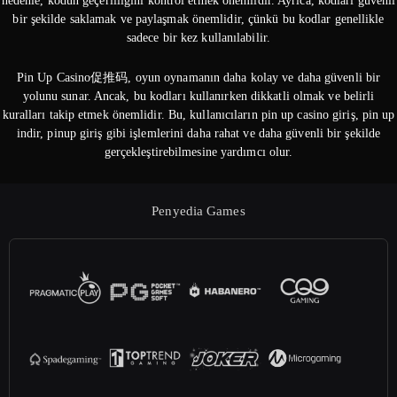
nedenle, kodun geçerliliğini kontrol etmek önemlidir. Ayrıca, kodları güvenli
bir şekilde saklamak ve paylaşmak önemlidir, çünkü bu kodlar genellikle
sadece bir kez kullanılabilir.
Pin Up Casino促推码, oyun oynamanın daha kolay ve daha güvenli bir
yolunu sunar. Ancak, bu kodları kullanırken dikkatli olmak ve belirli
kuralları takip etmek önemlidir. Bu, kullanıcıların pin up casino giriş, pin up
indir, pinup giriş gibi işlemlerini daha rahat ve daha güvenli bir şekilde
gerçekleştirebilmesine yardımcı olur.
Penyedia Games