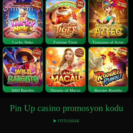
Lucky Neko
Fortune Tiger
Treasures of Aztec
Wild Bandito
Dreams of Macau
Rooster Rumble
Pin Up casino promosyon kodu
▶️ OYNAMAK