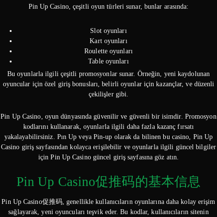
Pin Up Casino, çeşitli oyun türleri sunar, bunlar arasında:
Slot oyunları
Kart oyunları
Roulette oyunları
Table oyunları
Bu oyunlarla ilgili çeşitli promosyonlar sunar. Örneğin, yeni kaydolunan
oyuncular için özel giriş bonusları, belirli oyunlar için kazançlar, ve düzenli
çekilişler gibi.
Pin Up Casino, oyun dünyasında güvenilir ve güvenli bir isimdir. Promosyon
kodlarını kullanarak, oyunlarla ilgili daha fazla kazanç fırsatı
yakalayabilirsiniz. Pın Up veya Pin-up olarak da bilinen bu casino, Pin Up
Casino giriş sayfasından kolayca erişilebilir ve oyunlarla ilgili güncel bilgiler
için Pin Up Casino güncel giriş sayfasına göz atın.
Pin Up Casino促推码的基本信息
Pin Up Casino促推码, genellikle kullanıcıların oyunlarına daha kolay erişim
sağlayarak, yeni oyuncuları teşvik eder. Bu kodlar, kullanıcıların sitenin