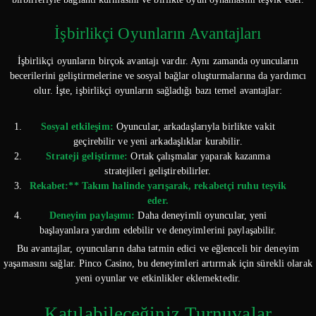
İşbirlikçi Oyunların Avantajları
İşbirlikçi oyunların birçok avantajı vardır. Aynı zamanda oyuncuların
becerilerini geliştirmelerine ve sosyal bağlar oluşturmalarına da yardımcı
olur. İşte, işbirlikçi oyunların sağladığı bazı temel avantajlar:
Sosyal etkileşim:
Oyuncular, arkadaşlarıyla birlikte vakit
geçirebilir ve yeni arkadaşlıklar kurabilir.
Strateji geliştirme:
Ortak çalışmalar yaparak kazanma
stratejileri geliştirebilirler.
Rekabet:** Takım halinde yarışarak, rekabetçi ruhu teşvik
eder.
Deneyim paylaşımı:
Daha deneyimli oyuncular, yeni
başlayanlara yardım edebilir ve deneyimlerini paylaşabilir.
Bu avantajlar, oyuncuların daha tatmin edici ve eğlenceli bir deneyim
yaşamasını sağlar. Pinco Casino, bu deneyimleri artırmak için sürekli olarak
yeni oyunlar ve etkinlikler eklemektedir.
Katılabileceğiniz Turnuvalar