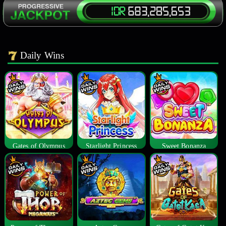
Daily Wins
Gates of Olympus
Starlight Princess
Sweet Bonanza