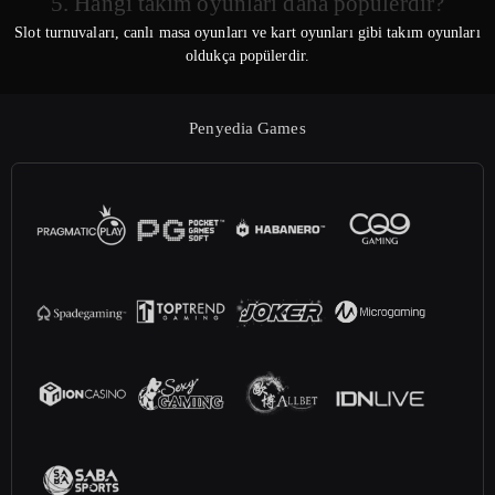
5. Hangi takım oyunları daha popülerdir?
Slot turnuvaları, canlı masa oyunları ve kart oyunları gibi takım oyunları
oldukça popülerdir.
Penyedia Games