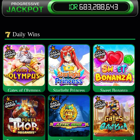
Daily Wins
Gates of Olympus
Starlight Princess
Sweet Bonanza