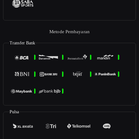
Metode Pembayaran
Transfer Bank
Pulsa