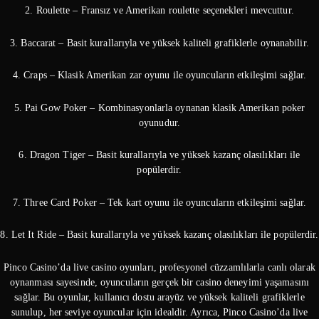
2. Roulette – Fransız ve Amerikan roulette seçenekleri mevcuttur.
3. Baccarat – Basit kurallarıyla ve yüksek kaliteli grafiklerle oynanabilir.
4. Craps – Klasik Amerikan zar oyunu ile oyuncuların etkileşimi sağlar.
5. Pai Gow Poker – Kombinasyonlarla oynanan klasik Amerikan poker
oyunudur.
6. Dragon Tiger – Basit kurallarıyla ve yüksek kazanç olasılıkları ile
popülerdir.
7. Three Card Poker – Tek kart oyunu ile oyuncuların etkileşimi sağlar.
8. Let It Ride – Basit kurallarıyla ve yüksek kazanç olasılıkları ile popülerdir.
Pinco Casino’da live casino oyunları, profesyonel cüzzamlılarla canlı olarak
oynanması sayesinde, oyuncuların gerçek bir casino deneyimi yaşamasını
sağlar. Bu oyunlar, kullanıcı dostu arayüz ve yüksek kaliteli grafiklerle
sunulup, her seviye oyuncular için idealdir. Ayrıca, Pinco Casino’da live