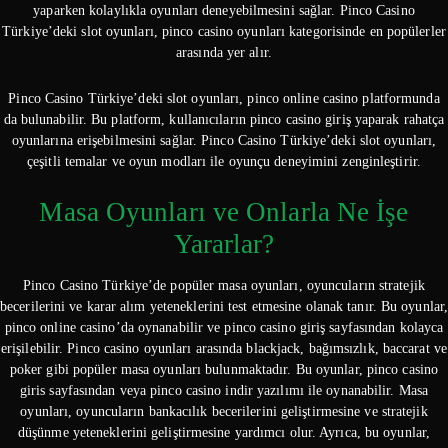
yaparken kolaylıkla oyunları deneyebilmesini sağlar. Pinco Casino
Türkiye’deki slot oyunları, pinco casino oyunları kategorisinde en popülerler
arasında yer alır.
Pinco Casino Türkiye’deki slot oyunları, pinco online casino platformunda
da bulunabilir. Bu platform, kullanıcıların pinco casino giriş yaparak rahatça
oyunlarına erişebilmesini sağlar. Pinco Casino Türkiye’deki slot oyunları,
çeşitli temalar ve oyun modları ile oyunçu deneyimini zenginleştirir.
Masa Oyunları ve Onlarla Ne İşe
Yararlar?
Pinco Casino Türkiye’de popüler masa oyunları, oyuncuların stratejik
becerilerini ve karar alım yeteneklerini test etmesine olanak tanır. Bu oyunlar
pinco online casino’da oynanabilir ve pinco casino giriş sayfasından kolayca
erişilebilir. Pinco casino oyunları arasında blackjack, bağımsızlık, baccarat ve
poker gibi popüler masa oyunları bulunmaktadır. Bu oyunlar, pinco casino
giris sayfasından veya pinco casino indir yazılımı ile oynanabilir. Masa
oyunları, oyuncuların bankacılık becerilerini geliştirmesine ve stratejik
düşünme yeteneklerini geliştirmesine yardımcı olur. Ayrıca, bu oyunlar,