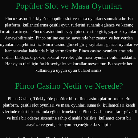
Popüler Slot ve Masa Oyunları
Pinco Casino Türkiye’de popüler slot ve masa oyunları sunmaktadır. Bu
platform, kullanıcılarına çeşitli oyun türlerini sunarak eğlence ve kazanç
fırsatını artırıyor. Pinco Casino indir veya pinco casino giriş yaparak oyunları
deneyebilirsiniz. Pinco online casino sayesinde her zaman ve her yerden
oyunlara erişebilirsiniz. Pinco casino güncel giriş sayfaları, güncel oyunlar ve
kampanyalar hakkında bilgi vermektedir. Pinco casino oyunları arasında
slotlar, blackjack, poker, bakarat ve rolet gibi masa oyunları bulunmaktadır.
Her oyun türü için farklı seviyeler ve kurallar mevcuttur. Bu sayede her
kullanıcıya uygun oyun bulabilirsiniz.
Pinco Casino Nedir ve Nerede?
Pinco Casino, Türkiye’de popüler bir online casino platformudur. Bu
platform, çeşitli slot oyunları ve masa oyunları sunarak, kullanıcıları kendi
evlerinde rahat bir ortamda eğlendirmektedir. Pinco Casino oyunları, güvenli
ve hızlı bir ödeme sistemine sahip olmakla birlikte, kullanıcı dostu bir
arayüze ve geniş bir oyun seçeneğine da sahiptir.