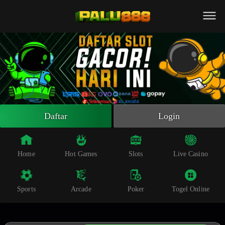
Beranda
Slot Online
Live Casino
Sportsbook
Arcade
Togel Online
Daftar
Login
Poker
Whatsapp
Home
Hot Games
Slots
Live Casino
Telegram
Sports
Arcade
Poker
Togel Online
Livechat