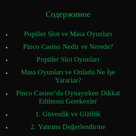
Содержимое
Popüler Slot ve Masa Oyunları
Pinco Casino Nedir ve Nerede?
Popüler Slot Oyunları
Masa Oyunları ve Onlarla Ne İşe
Yararlar?
Pinco Casino’da Oynayırken Dikkat
Edilmesi Gerekenler
1. Güvenlik ve Gizlilik
2. Yatırımı Değerlendirme