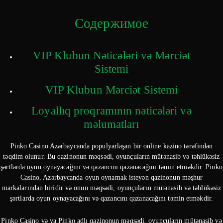
Содержимое
VIP Klubun Nəticələri və Mərciət
Sistemi
VIP Klubun Mərciət Sistemi
Loyallıq proqramının nəticələri və
məlumatları
Pinko Casino Azərbaycanda populyarlaşan bir online kazino tərəfindən
təqdim olunur. Bu qazinonun məqsədi, oyunçuların mütənasib və təhlükəsiz
şərtlarda oyun oynayacağını və qazancını qazanacağını təmin etməkdir. Pinko
Casino, Azərbaycanda oyun oynamak isteyən qazinonun məşhur
markalarından biridir və onun məqsədi, oyunçuların mütənasib və təhlükəsiz
şərtlarda oyun oynayacağını və qazancını qazanacağını təmin etməkdir.
Pinko Casino və ya Pinko adlı qazinonun məqsədi, oyunçuların mütənasib və