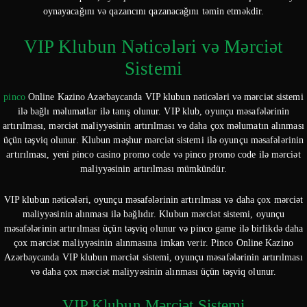
oynayacağını və qazancını qazanacağını təmin etməkdir.
VIP Klubun Nəticələri və Mərciət
Sistemi
pinco
Online Kazino Azərbaycanda VIP klubun nəticələri və mərciət sistemi
ilə bağlı məlumatlar ilə tanış olunur. VIP klub, oyunçu məsafələrinin
artırılması, mərciət maliyyəsinin artırılması və daha çox məlumatın alınması
üçün təşviq olunur. Klubun məşhur mərciət sistemi ilə oyunçu məsafələrinin
artırılması, yeni pinco casino promo code və pinco promo code ilə mərciət
maliyyəsinin artırılması mümkündür.
VIP klubun nəticələri, oyunçu məsafələrinin artırılması və daha çox mərciət
maliyyəsinin alınması ilə bağlıdır. Klubun mərciət sistemi, oyunçu
məsafələrinin artırılması üçün təşviq olunur və pinco game ilə birlikdə daha
çox mərciət maliyyəsinin alınmasına imkan verir. Pinco Online Kazino
Azərbaycanda VIP klubun mərciət sistemi, oyunçu məsafələrinin artırılması
və daha çox mərciət maliyyəsinin alınması üçün təşviq olunur.
VIP Klubun Mərciət Sistemi