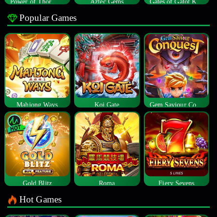
Power of Thor Megaways
Aztec Gems
Gates of Gatot Kaca
Popular Games
Mahjong Ways
Koi Gate
Gem Saviour Conquest
Gold Blitz
Roma
Fiery Sevens
Hot Games