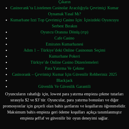
Çıkarın
Casinorank’ta Listelenen Casinolar Aracılığıyla Çevrimiçi Kumar
Oynamak Yasal Mı?
Kumarhane Izzi Top Çevrimiçi Casino Için: İçinizdeki Oyuncuyu
Serbest Bırakın
Oyuncu Oranına Dönüş (rtp)
Cafe Casino
Emirates Kumarhanesi
Adım 1 – Türkiye’deki Online Casinonun Seçimi
Kumarhane Pokeri
Türkiye’de Online Casino Düzenlemeleri
Para Yatırma Ve Çekme
Casinorank – Çevrimiçi Kumar Için Güvenilir Rehberiniz 2025
Blackjack
Güvenlik Ve Güvenlik Garantili
Oyuncuların rahatlığı için, lowest para yatırma empieza çekme tutarları
sırasıyla $2 ve $3’tür. Oyuncular, para yatırma bonusları ve diğer
promosyonlar için geçerli olan bahis şartlarını ve koşullarını öğrenmelidir.
Maksimum bahis empieza geri ödeme koşulları açıkça tanımlanmıştır
empieza şeffaf ve güvenilir bir oyun deneyimi sağlar.