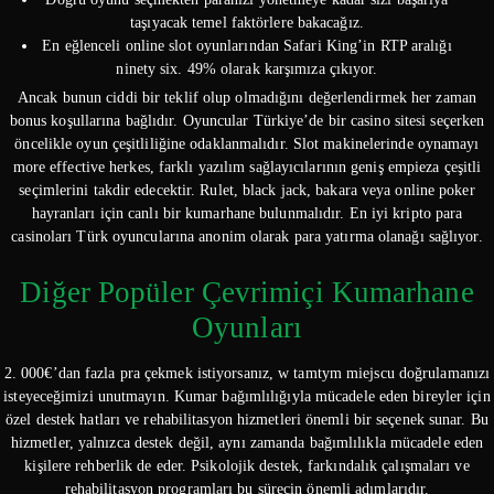
taşıyacak temel faktörlere bakacağız.
En eğlenceli online slot oyunlarından Safari King’in RTP aralığı
ninety six. 49% olarak karşımıza çıkıyor.
Ancak bunun ciddi bir teklif olup olmadığını değerlendirmek her zaman
bonus koşullarına bağlıdır. Oyuncular Türkiye’de bir casino sitesi seçerken
öncelikle oyun çeşitliliğine odaklanmalıdır. Slot makinelerinde oynamayı
more effective herkes, farklı yazılım sağlayıcılarının geniş empieza çeşitli
seçimlerini takdir edecektir. Rulet, black jack, bakara veya online poker
hayranları için canlı bir kumarhane bulunmalıdır. En iyi kripto para
casinoları Türk oyuncularına anonim olarak para yatırma olanağı sağlıyor.
Diğer Popüler Çevrimiçi Kumarhane
Oyunları
2. 000€’dan fazla pra çekmek istiyorsanız, w tamtym miejscu doğrulamanızı
isteyeceğimizi unutmayın. Kumar bağımlılığıyla mücadele eden bireyler için
özel destek hatları ve rehabilitasyon hizmetleri önemli bir seçenek sunar. Bu
hizmetler, yalnızca destek değil, aynı zamanda bağımlılıkla mücadele eden
kişilere rehberlik de eder. Psikolojik destek, farkındalık çalışmaları ve
rehabilitasyon programları bu sürecin önemli adımlarıdır.