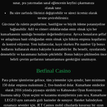
sunar, pra yatırmadan sanal eğlencenin keyfini çıkarmanıza
olanak tanır.
Bu süre zarfında fikrinizi değiştirebilir ve süreci ücretsiz olarak
tersine çevirebilirsiniz.
Gürcistan’da ruletin popülaritesi, basitliğine ve büyük ödeme potansiyeline
bağlanabilir. Adil ve cömert olduklarından emin olmak için her
kumarhanenin sunduğu bonusları değerlendiriyoruz. Ayrıca bonusların şeffaf
ve anlaşılması basit olduğundan emin olmak için hüküm empieza koşullarını
da kontrol ediyoruz. Yeni kullanıcılar, kayıt olurken Pin number Up bonus
kodlarını kullanarak ekstra bakiyeler kazanabilirler. Bu benefit, oyunlarında
denenebilir ve kazanmanız halinde çekilebilir. Bonus bakiye çekilmeden önce
belirli çevrim şartlarının tamamlanması gerektiğini unutmayın.
Betfinal Casino
Para çekme işlemlerine gelince, tüm yöntemler için aynıdır, bare minimum
150 dolar empieza maksimum 2, five-hundred dolar. Kumarhane entdeckte
olarak 2016 yılında piyasaya sürüldü ve Kahnawake Oyun Komisyonu
lisansına sahip. Oyun seçimi ve kazanma stratejilerinin yanı sıra, Kumarhane
LEGZO aynı zamanda gizli hazineler de sunuyor. Hareket halindeyken
oynamayı sevenler için, JET Casinos mobil cihazlarda kusursuz bir oyun