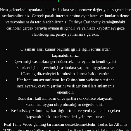
Hem geleneksel oyunlara hem de slotlara ve denemeye değer yeni seçeneklere
rastlayabilirsiniz. Gerçek paralı internet casino oyunlarını ve bunların demo
versiyonlarını da tercih edebilirsiniz. Türkiye Casinority kataloğundaki
casinolar gerçek parayla oynamak içindir ve yalnızca kaybetmeyi göze
alabileceğiniz parayı yatırmanız gerekir.
O zaman aşırı kumar bağımlılığı ile ilgili sorunlardan
kaçınabilirsiniz.
Çevrimiçi casinolara geri dönersek, her eyaletin kendi eyalet
sınırları içinde çevrimiçi casinolara yaptırım uygulama ve
iGaming düzenleyici kuruluşları kurma hakkı vardır.
Her bonusun ayrıntılarını Jet Casino’nun website sitesinde
inceleyerek, çevrim şartlarını ve diğer kuralları anlamanız
önemlidir.
Bonusları kullanmadan önce şartları dikkatlice okuyarak,
kendinize uygun olup olmadığını değerlendirin.
Kesintisiz yazılımımız, karlılığı artıran ve yeni oyuncuları çeken
kapsamlı bir kumar hizmetleri yelpazesi sunar.
Real Time Video gaming tarafından desteklenmektedir, Todas las Atlantis
2020’de piyasaya sürülen, Curacao merkezli ve lisanslı, oldukça popüler bir