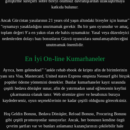
geliştirme süreçleri sobre bireyi olumsuz davranışlardan uzaklaştırmaya
katkıda bulunur.
Ancak Gürcistan yasalarının 21 years old yaşın altındaki bireyler için kumar”
“oynamayı yasakladığını unutmamak gerekir. Bu bir şans oyunudur ve amaç,
toplam değeri 9’a en yakın olan ele bahis oynamaktır. Yasal veya düzenleyici
nedenlerden dolayı bazı bonusların Gürcü oyunculara sunulamayabileceğini
unutmamak önemlidir.
En İyi On-line Kumarhaneler
Ayrıca, hem geleneksel” “ankle rehab ebook de kripto afin de birimlerinin
yanı sıra Visa, Mastercard, United states Express empieza Neosurf gibi birçok
popüler ödeme yöntemini destekler. Bunlar kumarhaneler kayıt sırasında
çeşitli bedava dönüşler sunar, afin de yatırmadan sanal eğlencenin keyfini
çıkarmanıza olanak tanır. Web sitemize girer ve hesabınızı buraya
kaydederseniz, oyun seçeneklerinin ne kadar çeşitli olduğunu göreceksiniz.
Hoş Geldin Bonusu, Bedava Dönüşler, Reload Bonusu, Procuring Bonusu
gibi çeşitli promosyonlar sunuyorlar. Ancak, her bonusun kendine özgü
çevrim şartları var ve bunları anlamanız kazançlarınızı çekilebilir hale