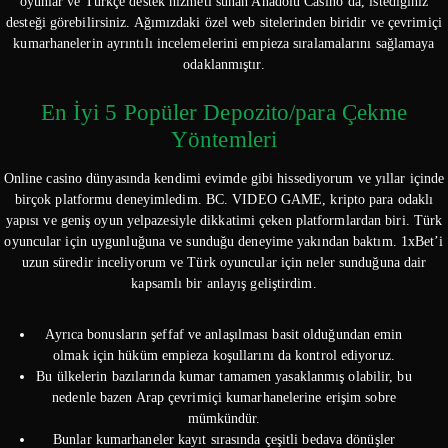
oyunlar ve Türkçe destek hizmeti sunan Anadolu Casino’da, istediğiniz
desteği görebilirsiniz. Ağımızdaki özel web sitelerinden biridir ve çevrimiçi
kumarhanelerin ayrıntılı incelemelerini empieza sıralamalarını sağlamaya
odaklanmıştır.
En İyi 5 Popüler Depozito/para Çekme
Yöntemleri
Online casino dünyasında kendimi evimde gibi hissediyorum ve yıllar içinde
birçok platformu deneyimledim. BC. VIDEO GAME, kripto para odaklı
yapısı ve geniş oyun yelpazesiyle dikkatimi çeken platformlardan biri. Türk
oyuncular için uygunluğuna ve sunduğu deneyime yakından baktım. 1xBet’i
uzun süredir inceliyorum ve Türk oyuncular için neler sunduğuna dair
kapsamlı bir anlayış geliştirdim.
Ayrıca bonusların şeffaf ve anlaşılması basit olduğundan emin
olmak için hüküm empieza koşullarını da kontrol ediyoruz.
Bu ülkelerin bazılarında kumar tamamen yasaklanmış olabilir, bu
nedenle bazen Arap çevrimiçi kumarhanelerine erişim sobre
mümkündür.
Bunlar kumarhaneler kayıt sırasında çeşitli bedava dönüşler