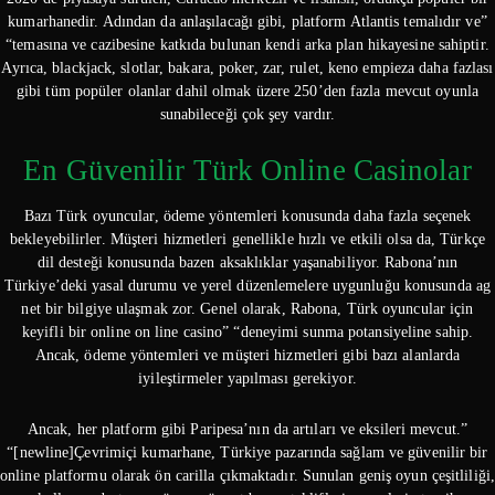
kumarhanedir. Adından da anlaşılacağı gibi, platform Atlantis temalıdır ve”
“temasına ve cazibesine katkıda bulunan kendi arka plan hikayesine sahiptir.
Ayrıca, blackjack, slotlar, bakara, poker, zar, rulet, keno empieza daha fazlası
gibi tüm popüler olanlar dahil olmak üzere 250’den fazla mevcut oyunla
sunabileceği çok şey vardır.
En Güvenilir Türk Online Casinolar
Bazı Türk oyuncular, ödeme yöntemleri konusunda daha fazla seçenek
bekleyebilirler. Müşteri hizmetleri genellikle hızlı ve etkili olsa da, Türkçe
dil desteği konusunda bazen aksaklıklar yaşanabiliyor. Rabona’nın
Türkiye’deki yasal durumu ve yerel düzenlemelere uygunluğu konusunda ag
net bir bilgiye ulaşmak zor. Genel olarak, Rabona, Türk oyuncular için
keyifli bir online on line casino” “deneyimi sunma potansiyeline sahip.
Ancak, ödeme yöntemleri ve müşteri hizmetleri gibi bazı alanlarda
iyileştirmeler yapılması gerekiyor.
Ancak, her platform gibi Paripesa’nın da artıları ve eksileri mevcut.”
“[newline]Çevrimiçi kumarhane, Türkiye pazarında sağlam ve güvenilir bir
online platformu olarak ön carilla çıkmaktadır. Sunulan geniş oyun çeşitliliği,