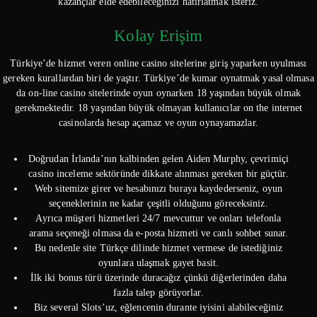
kazançlar elde edebileceğinizi hatırlatmak isteriz.
Kolay Erişim
Türkiye’de hizmet veren online casino sitelerine giriş yaparken uyulması
gereken kurallardan biri de yaştır. Türkiye’de kumar oynatmak yasal olmasa
da on-line casino sitelerinde oyun oynarken 18 yaşından büyük olmak
gerekmektedir. 18 yaşından büyük olmayan kullanıcılar on the internet
casinolarda hesap açamaz ve oyun oynayamazlar.
Doğrudan İrlanda’nın kalbinden gelen Aiden Murphy, çevrimiçi
casino inceleme sektöründe dikkate alınması gereken bir güçtür.
Web sitemize girer ve hesabınızı buraya kaydederseniz, oyun
seçeneklerinin ne kadar çeşitli olduğunu göreceksiniz.
Ayrıca müşteri hizmetleri 24/7 mevcuttur ve onları telefonla
arama seçeneği olmasa da e-posta hizmeti ve canlı sohbet sunar.
Bu nedenle site Türkçe dilinde hizmet vermese de istediğiniz
oyunlara ulaşmak gayet basit.
İlk iki bonus türü üzerinde duracağız çünkü diğerlerinden daha
fazla talep görüyorlar.
Biz several Slots’uz, eğlencenin durante iyisini alabileceğiniz