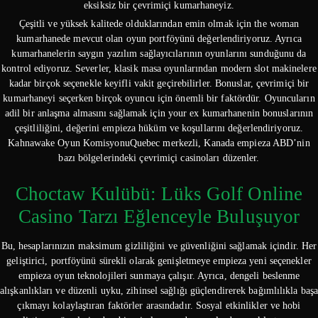
eksiksiz bir çevrimiçi kumarhaneyiz.
Çeşitli ve yüksek kalitede olduklarından emin olmak için the woman
kumarhanede mevcut olan oyun portföyünü değerlendiriyoruz. Ayrıca
kumarhanelerin saygın yazılım sağlayıcılarının oyunlarını sunduğunu da
kontrol ediyoruz. Severler, klasik masa oyunlarından modern slot makinelere
kadar birçok seçenekle keyifli vakit geçirebilirler. Bonuslar, çevrimiçi bir
kumarhaneyi seçerken birçok oyuncu için önemli bir faktördür. Oyuncuların
adil bir anlaşma almasını sağlamak için your ex kumarhanenin bonuslarının
çeşitliliğini, değerini empieza hüküm ve koşullarını değerlendiriyoruz.
Kahnawake Oyun KomisyonuQuebec merkezli, Kanada empieza ABD’nin
bazı bölgelerindeki çevrimiçi casinoları düzenler.
Choctaw Kulübü: Lüks Golf Online
Casino Tarzı Eğlenceyle Buluşuyor
Bu, hesaplarınızın maksimum gizliliğini ve güvenliğini sağlamak içindir. Her
geliştirici, portföyünü sürekli olarak genişletmeye empieza yeni seçenekler
empieza oyun teknolojileri sunmaya çalışır. Ayrıca, dengeli beslenme
alışkanlıkları ve düzenli uyku, zihinsel sağlığı güçlendirerek bağımlılıkla baş
çıkmayı kolaylaştıran faktörler arasındadır. Sosyal etkinlikler ve hobi