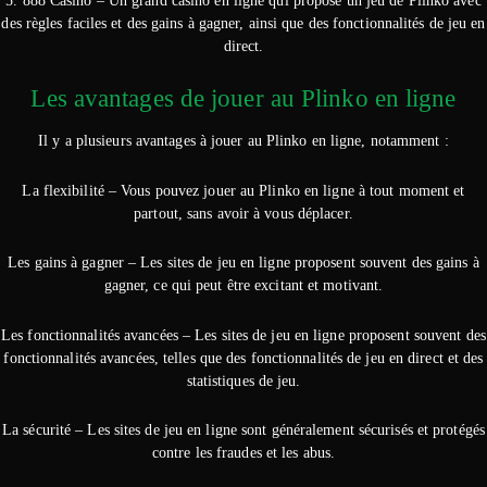
5. 888 Casino – Un grand casino en ligne qui propose un jeu de Plinko avec
des règles faciles et des gains à gagner, ainsi que des fonctionnalités de jeu en
direct.
Les avantages de jouer au Plinko en ligne
Il y a plusieurs avantages à jouer au Plinko en ligne, notamment :
La flexibilité – Vous pouvez jouer au Plinko en ligne à tout moment et
partout, sans avoir à vous déplacer.
Les gains à gagner – Les sites de jeu en ligne proposent souvent des gains à
gagner, ce qui peut être excitant et motivant.
Les fonctionnalités avancées – Les sites de jeu en ligne proposent souvent des
fonctionnalités avancées, telles que des fonctionnalités de jeu en direct et des
statistiques de jeu.
La sécurité – Les sites de jeu en ligne sont généralement sécurisés et protégés
contre les fraudes et les abus.