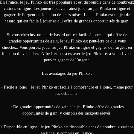
En France, le jeu Plinko est très populaire et est disponible dans de nombreux
casinos en ligne. Les joueurs peuvent ainsi jouer au jeu Plinko en ligne et
gagner de l’argent en fonction de leurs mises. Le jeu Plinko est un jeu de
hasard qui est facile à jouer et qui offre de grandes opportunités de gain.
Si vous cherchez un jeu de hasard qui est facile à jouer et qui offre de
grandes opportunités de gain, le jeu Plinko est peut-être ce que vous
cherchez. Vous pouvez jouer au jeu Plinko en ligne et gagner de l’argent en
fonction de vos mises. N’hésitez pas à essayer le jeu Plinko et à voir si vous
pouvez gagner de l’argent.
Les avantages du jeu Plinko :
• Facile à jouer : le jeu Plinko est facile à comprendre et à jouer, même pour
les débutants.
• De grandes opportunités de gain : le jeu Plinko offre de grandes
opportunités de gain, y compris des jackpots élevés.
• Disponible en ligne : le jeu Plinko est disponible dans de nombreux casinos
en ligne, y compris en France.