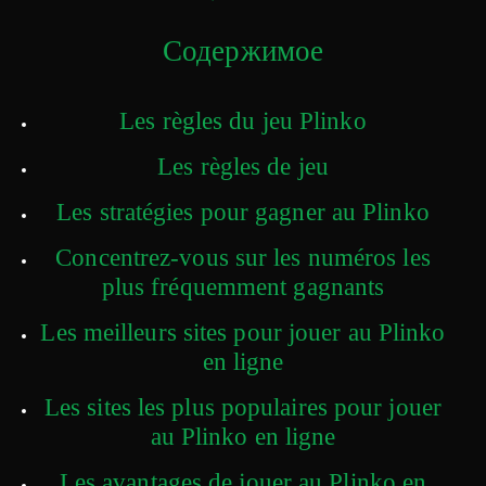
Содержимое
Les règles du jeu Plinko
Les règles de jeu
Les stratégies pour gagner au Plinko
Concentrez-vous sur les numéros les
plus fréquemment gagnants
Les meilleurs sites pour jouer au Plinko
en ligne
Les sites les plus populaires pour jouer
au Plinko en ligne
Les avantages de jouer au Plinko en