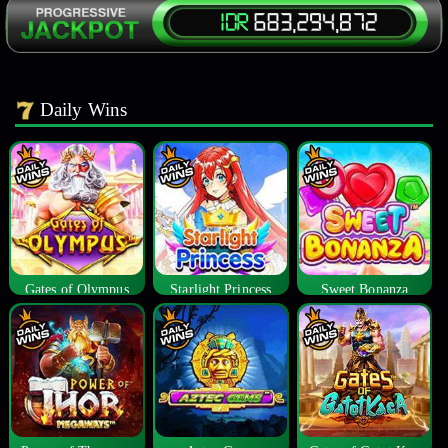
Daily Wins
Gates of Olympus
Starlight Princess
Sweet Bonanza