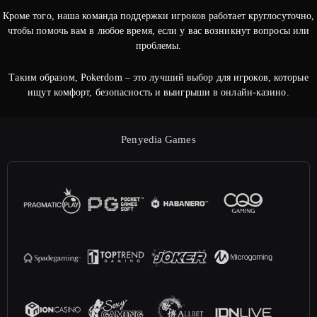
Кроме того, наша команда поддержки игроков работает круглосуточно,
чтобы помочь вам в любое время, если у вас возникнут вопросы или
проблемы.
Таким образом, Pokerdom – это лучший выбор для игроков, которые
ищут комфорт, безопасность и выигрыши в онлайн-казино.
Penyedia Games