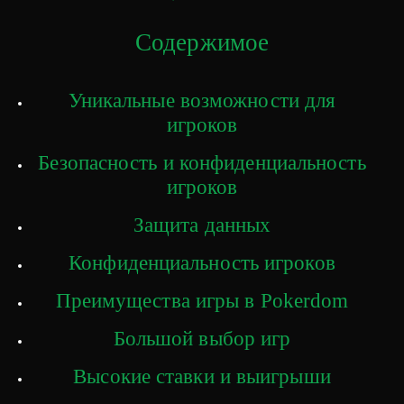
Содержимое
Уникальные возможности для
игроков
Безопасность и конфиденциальность
игроков
Защита данных
Конфиденциальность игроков
Преимущества игры в Pokerdom
Большой выбор игр
Высокие ставки и выигрыши