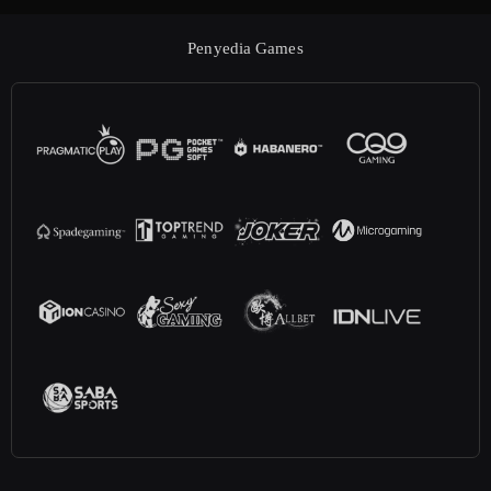
Penyedia Games