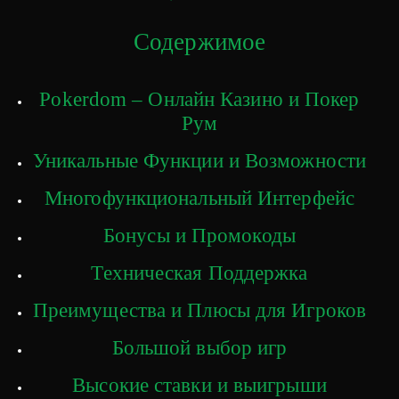
Содержимое
Pokerdom – Онлайн Казино и Покер
Рум
Уникальные Функции и Возможности
Многофункциональный Интерфейс
Бонусы и Промокоды
Техническая Поддержка
Преимущества и Плюсы для Игроков
Большой выбор игр
Высокие ставки и выигрыши