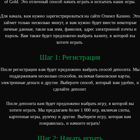
of Gold. Это отличный способ начать играть и испытать наши игры.
Для начала, вам нужно зарегистрироваться на сайте Олимп Казино. Это
займет только несколько минут, и вам нужно будет ввести некоторые
личные данные, такие как имя, фамилия, адрес электронной почты и
пароль. Вам также будет предложено выбрать валюту, в которой вы
хотите играть.
Шаг 1: Регистрация
После регистрации вам будет предложено выбрать способ депозита. Мы
поддерживаем несколько способов, включая банковские карты,
электронные деньги и другие. Выберите способ, который вам удобен, и
сделайте депозит.
После депозита вам будет предложено выбрать игру, в которой вы
хотите играть. Мы предлагаем более 1 000 игр, включая слоты,
карточные игры, рулетку и другие. Выберите игру, которая вам
понравилась, и начните играть!
Шаг 2: Начать играть