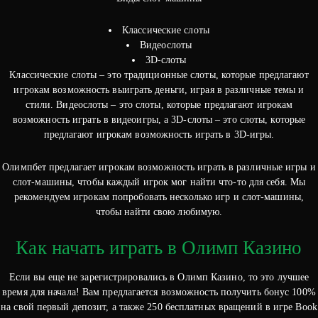
Классические слоты
Видеослоты
3D-слоты
Классические слоты – это традиционные слоты, которые предлагают
игрокам возможность выиграть деньги, играя в различные темы и
стили. Видеослоты – это слоты, которые предлагают игрокам
возможность играть в видеоигры, а 3D-слоты – это слоты, которые
предлагают игрокам возможность играть в 3D-игры.
Олимпбет предлагает игрокам возможность играть в различные игры и
слот-машины, чтобы каждый игрок мог найти что-то для себя. Мы
рекомендуем игрокам попробовать несколько игр и слот-машины,
чтобы найти свою любимую.
Как начать играть в Олимп Казино
Если вы еще не зарегистрировались в Олимп Казино, то это лучшее
время для начала! Вам предлагается возможность получить бонус 100%
на свой первый депозит, а также 250 бесплатных вращений в игре Book