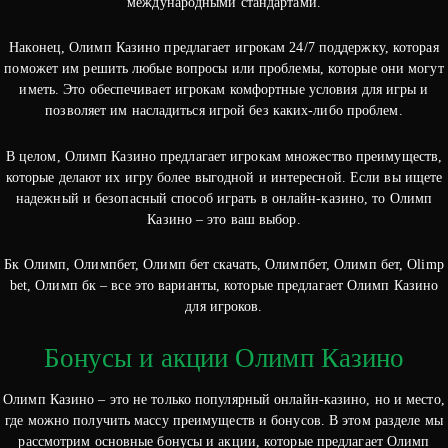
международными стандартами.
Наконец, Олимп Казино предлагает игрокам 24/7 поддержку, которая
поможет им решить любые вопросы или проблемы, которые они могут
иметь. Это обеспечивает игрокам комфортные условия для игры и
позволяет им насладиться игрой без каких-либо проблем.
В целом, Олимп Казино предлагает игрокам множество преимуществ,
которые делают их игру более выгодной и интересной. Если вы ищете
надежный и безопасный способ играть в онлайн-казино, то Олимп
Казино – это ваш выбор.
Бк Олимп, Олимпбет, Олимп бет скачать, Олимпбет, Олимп бет, Olimp
bet, Олимп бк – все это варианты, которые предлагает Олимп Казино
для игроков.
Бонусы и акции Олимп Казино
Олимп Казино – это не только популярный онлайн-казино, но и место,
где можно получить массу преимуществ и бонусов. В этом разделе мы
рассмотрим основные бонусы и акции, которые предлагает Олимп