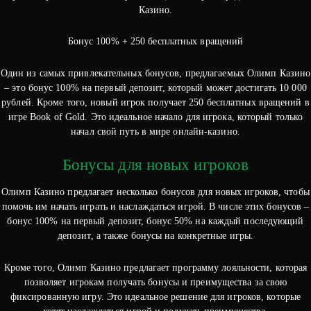
Казино.
Бонус 100% + 250 бесплатных вращений
Один из самых привлекательных бонусов, предлагаемых Олимп Казино
– это бонус 100% на первый депозит, который может достигать 10 000
рублей. Кроме того, новый игрок получает 250 бесплатных вращений в
игре Book of Gold. Это идеальное начало для игрока, который только
начал свой путь в мире онлайн-казино.
Бонусы для новых игроков
Олимп Казино предлагает несколько бонусов для новых игроков, чтобы
помочь им начать играть и наслаждаться игрой. В числе этих бонусов –
бонус 100% на первый депозит, бонус 50% на каждый последующий
депозит, а также бонусы на конкретные игры.
Кроме того, Олимп Казино предлагает программу лояльности, которая
позволяет игрокам получать бонусы и преимущества за свою
фиксированную игру. Это идеальное решение для игроков, которые