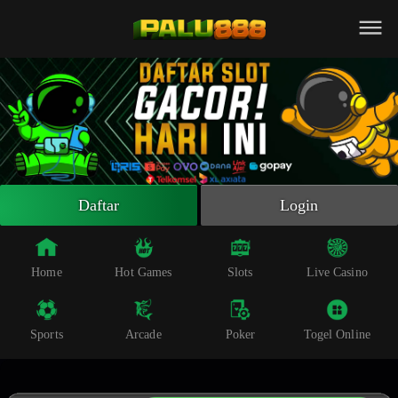
Beranda
Slot Online
Live Casino
Sportsbook
Arcade
Togel Online
Daftar
Login
Poker
Whatsapp
Home
Hot Games
Slots
Live Casino
Telegram
Sports
Arcade
Poker
Togel Online
Livechat