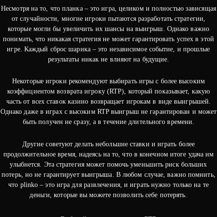
Несмотря на то, что планка – это игра, целиком и полностью зависящая
от случайности, многие игроки пытаются разработать стратегии,
которые могли бы увеличить их шансы на выигрыш. Однако важно
понимать, что никакая стратегия не может гарантировать успех в этой
игре. Каждый сброс шарика – это независимое событие, и прошлые
результаты никак не влияют на будущие.
Некоторые игроки рекомендуют выбирать игры с более высоким
коэффициентом возврата игроку (RTP), который показывает, какую
часть от всех ставок казино возвращает игрокам в виде выигрышей.
Однако даже в играх с высоким RTP выигрыш не гарантирован и может
быть получен не сразу, а в течение длительного времени.
Другие советуют делать небольшие ставки и играть более
продолжительное время, надеясь на то, что в конечном итоге удача им
улыбнется. Эта стратегия может помочь уменьшить риск больших
потерь, но не гарантирует выигрыша. В любом случае, важно помнить,
что plinko – это игра для развлечения, и играть нужно только на те
деньги, которые вы можете позволить себе потерять.