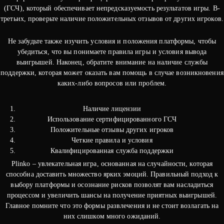
(ГСЧ), который обеспечивает непредсказуемость результатов игры. В-
третьих, проверьте наличие положительных отзывов от других игроков.
Не забудьте также изучить условия и положения платформы, чтобы
убедиться, что вы понимаете правила игры и условия вывода
выигрышей. Наконец, обратите внимание на наличие службы
поддержки, которая может оказать вам помощь в случае возникновения
каких-либо вопросов или проблем.
Наличие лицензии
Использование сертифицированного ГСЧ
Положительные отзывы других игроков
Четкие правила и условия
Квалифицированная служба поддержки
Plinko – увлекательная игра, основанная на случайности, которая
способна доставить множество ярких эмоций. Правильный подход к
выбору платформы и осознание рисков позволят вам насладиться
процессом и увеличить шансы на получение приятных выигрышей.
Главное помните что это формы развлечения и не стоит возлагать на
них слишком много ожиданий.