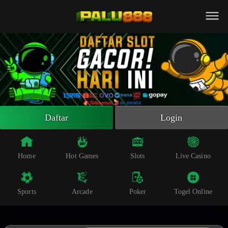
Beranda
Slot Online
Live Casino
Sportsbook
Arcade
Togel Online
Daftar
Login
Poker
Whatsapp
Home
Hot Games
Slots
Live Casino
Telegram
Sports
Arcade
Poker
Togel Online
Livechat