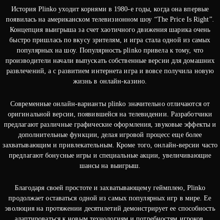
История Plinko уходит корнями в 1980-е годы, когда она впервые
появилась на американском телевизионном шоу “The Price Is Right”.
Концепция выигрыша за счет хаотичного движения шарика очень
быстро пришлась по вкусу зрителям, и игра стала одной из самых
популярных на шоу. Популярность plinko привела к тому, что
производители начали выпускать собственные версии для домашних
развлечений, а с развитием интернета игра и вовсе получила новую
жизнь в онлайн-казино.
Современные онлайн-варианты plinko значительно отличаются от
оригинальной версии, появившейся на телевидении. Разработчики
предлагают различные графические оформления, звуковые эффекты и
дополнительные функции, делая игровой процесс еще более
захватывающим и привлекательным. Кроме того, онлайн-версии часто
предлагают бонусные игры и специальные акции, увеличивающие
шансы на выигрыш.
Благодаря своей простоте и захватывающему геймплею, Plinko
продолжает оставаться одной из самых популярных игр в мире. Ее
эволюция на протяжении десятилетий демонстрирует ее способность
адаптироваться к новым технологиям и потребностям игроков.