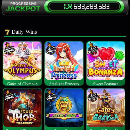
Daily Wins
Gates of Olympus
Starlight Princess
Sweet Bonanza