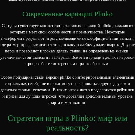
Современные вариации Plinko
Сегодня существует множество различных вариаций plinko, каждая из
которых имеет свои особенности и преимущества. Некоторые
платформы предлагают игры с меняющимися коэффициентами выплат,
где размер приза зависит от того, в какую ячейку упадет шарик. Другие
версии позволяют игрокам делать ставки на определенные ячейки,
увеличивая свои шансы на выигрыш. Все эти вариации делают игровой
процесс более интересным и разнообразным.
Особо популярны стали версии plinko с интегрированными элементами
социальных сетей, где игроки могут соревноваться друг с другом и
делиться своими успехами. В таких играх часто предлагаются рейтинги
и призы для лучших игроков, что добавляет дополнительный уровень
азарта и мотивации.
Стратегии игры в Plinko: миф или
реальность?