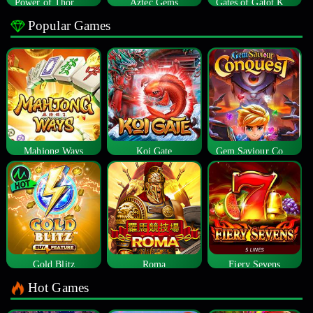
Power of Thor Megaways
Aztec Gems
Gates of Gatot Kaca
Popular Games
Mahjong Ways
Koi Gate
Gem Saviour Conquest
Gold Blitz
Roma
Fiery Sevens
Hot Games