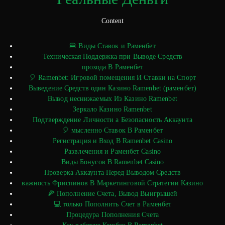
Content
🍔 Виды Ставок и Раменбет
Техническая Поддержка при Выводе Средств
прохода В Раменбет
🎈 Ramenbet: Игровой помещения И Ставки на Спорт
Выведение Средств один Казино Ramenbet (раменбет)
Вывод неснижаемых Из Казино Ramenbet
Зеркало Казино Ramenbet
Подтверждение Личности а Безопасность Аккаунта
🎈 мысленно Ставок В Раменбет
Регистрация и Вход В Ramenbet Casino
Развлечения и Раменбет Casino
Виды Бонусов В Ramenbet Casino
Проверка Аккаунта Перед Выводом Средств
важность Фриспинов В Маркетинговой Стратегии Казино
🍕 Пополнение Счета, Вывод Выигрышей
💻 только Пополнить Счет в Раменбет
Процедура Пополнения Счета