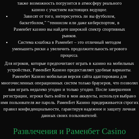
также возможность погрузится в атмосферу реального
казино с участием настоящих ведущие.
Зависят от того, интересуетесь ли вы футболом,
баскетболом,” “теннисом или даже киберспортом, в
Раменбет казино вы найдете широкий спектр спортивных
рынков.
Система кэшбэка в Раменбет – это отличный методом
уменьшить риски а увеличить продолжительность игрового
процесса.
Для игроков, которые предпочитают играть в казино на мобильных
устройствах, РаменБет Казино предоставляет удобные варианты.
Раменбет Казино мобильная версия сайта адаптирована для
многочисленных операционных систем только браузеров, что позволял
вам играть недалеко угодно и только угодно. После завершения
регистрации, игроки быть войти в мои аккаунты, используя выбрано
имя пользователя же пароль. РаменБет Казино придерживается строгих
правил конфиденциальности, гарантируя надежное и защиту личная
данных своих пользователей.
Развлечения и Раменбет Casino