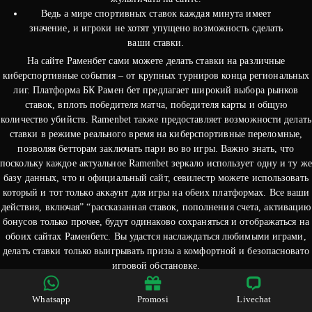
Ведь а мире спортивных ставок каждая минута имеет
значение, и игроки не хотят упущено возможность сделать
ваши ставки.
На сайте Раменбет сами можете делать ставки на различные
киберспортивные события – от крупных турниров конца региональных
лиг. Платформа БК Рамен бет предлагает широкий выбора рынков
ставок, вплоть победителя матча, победителя карты и общую
количество убийств. Ramenbet также предоставляет возможности делать
ставки в режиме реального время на киберспортивные переломные,
позволяя бетторам заключать пари во во игры. Важно знать, что
поскольку каждое актуальное Ramenbet зеркало использует одну и ту же
базу данных, что и официальный сайт, севилестр можете использовать
который и тот только аккаунт для игры на обеих платформах. Все ваши
действия, включая” “рассказанная ставок, пополнения счета, активацию
бонусов только прочее, будут одинаково сохраняться и отображаться на
обоих сайтах Раменбетс. Вы удастся наслаждаться любимыми играми,
делать ставки только выигрывать призы а комфортной и безопасновато
игровой обстановке.
нюансы Фриспинов В Маркетинговой
Whatsapp
Promosi
Livechat