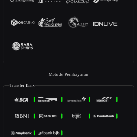
Metode Pembayaran
Transfer Bank