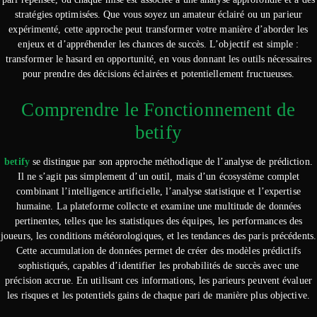
stratégies optimisées. Que vous soyez un amateur éclairé ou un parieur
expérimenté, cette approche peut transformer votre manière d’aborder les
enjeux et d’appréhender les chances de succès. L’objectif est simple :
transformer le hasard en opportunité, en vous donnant les outils nécessaires
pour prendre des décisions éclairées et potentiellement fructueuses.
Comprendre le Fonctionnement de
betify
betify
se distingue par son approche méthodique de l’analyse de prédiction.
Il ne s’agit pas simplement d’un outil, mais d’un écosystème complet
combinant l’intelligence artificielle, l’analyse statistique et l’expertise
humaine. La plateforme collecte et examine une multitude de données
pertinentes, telles que les statistiques des équipes, les performances des
joueurs, les conditions météorologiques, et les tendances des paris précédents.
Cette accumulation de données permet de créer des modèles prédictifs
sophistiqués, capables d’identifier les probabilités de succès avec une
précision accrue. En utilisant ces informations, les parieurs peuvent évaluer
les risques et les potentiels gains de chaque pari de manière plus objective.