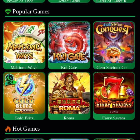
Power of Thor Megaways
Aztec Gems
Gates of Gatot Kaca
Popular Games
Mahjong Ways
Koi Gate
Gem Saviour Conquest
Gold Blitz
Roma
Fiery Sevens
Hot Games