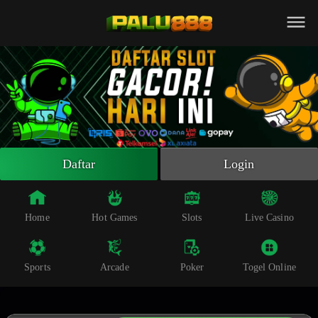
Beranda
Slot Online
Live Casino
Sportsbook
Arcade
Togel Online
Daftar
Login
Poker
Whatsapp
Home
Hot Games
Slots
Live Casino
Telegram
Sports
Arcade
Poker
Togel Online
Livechat