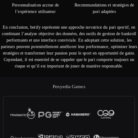
Personnalisation accrue de
Recommandations et stratégies de
l’expérience utilisateur
pari adaptées
En conclusion, betify représente une approche novatrice du pari sportif, en
combinant l’analyse objective des données, des outils de gestion de bankroll
performants et une interface conviviale. En adoptant cette solution, les
parieurs peuvent potentiellement améliorer leur performance, optimiser leurs
stratégies et transformer leur passion pour le sport en opportunité de gains.
Cependant, il est essentiel de se rappeler que le pari comporte toujours un
risque et qu’il est important de jouer de manière responsable.
Penyedia Games