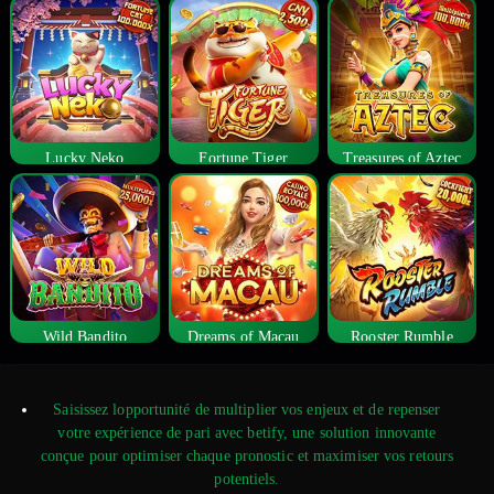
Lucky Neko
Fortune Tiger
Treasures of Aztec
Wild Bandito
Dreams of Macau
Rooster Rumble
Saisissez lopportunité de multiplier vos enjeux et de repenser
votre expérience de pari avec betify, une solution innovante
conçue pour optimiser chaque pronostic et maximiser vos retours
potentiels.