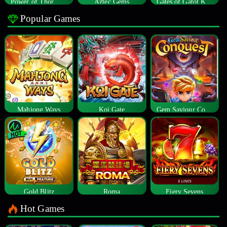
Power of Thor Megaways
Aztec Gems
Gates of Gatot Kaca
Popular Games
Mahjong Ways
Koi Gate
Gem Saviour Conquest
Gold Blitz
Roma
Fiery Sevens
Hot Games