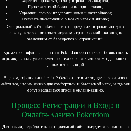
Зарегистрироваться, если у игрока нет аккаунта;
Проверить свой баланс и историю ставок;
Управлять своими предпочтениями и настройками;
Получать информацию о новых играх и акциях;
Официальный сайт Pokerdom также предлагает игрокам доступ к
зеркалу, которое позволяет игрокам играть в онлайн-казино, не
зависящим от блокировок и ограничений.
Кроме того, официальный сайт Pokerdom обеспечивает безопасность
игроков, используя современные технологии и алгоритмы для защиты
данных и транзакций.
В целом, официальный сайт Pokerdom – это место, где игроки могут
найти все, что им нужно для комфортной и безопасной игры, и где они
могут насладиться игрой в онлайн-казино.
Процесс Регистрации и Входа в
Онлайн-Казино Pokerdom
Для начала, перейдите на официальный сайт покердом и кликните на