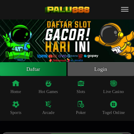
Beranda
Slot Online
Live Casino
Sportsbook
Arcade
Togel Online
Daftar
Login
Poker
Whatsapp
Home
Hot Games
Slots
Live Casino
Telegram
Sports
Arcade
Poker
Togel Online
Livechat