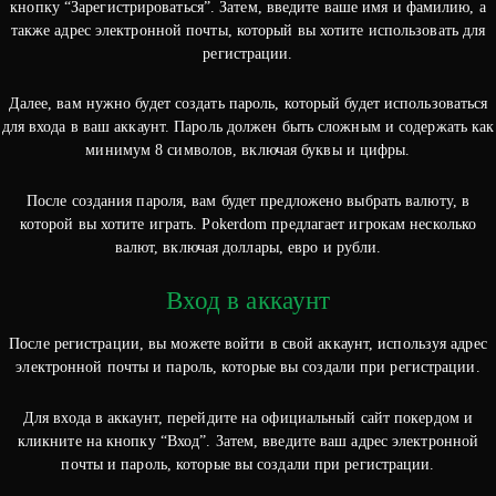
кнопку “Зарегистрироваться”. Затем, введите ваше имя и фамилию, а
также адрес электронной почты, который вы хотите использовать для
регистрации.
Далее, вам нужно будет создать пароль, который будет использоваться
для входа в ваш аккаунт. Пароль должен быть сложным и содержать как
минимум 8 символов, включая буквы и цифры.
После создания пароля, вам будет предложено выбрать валюту, в
которой вы хотите играть. Pokerdom предлагает игрокам несколько
валют, включая доллары, евро и рубли.
Вход в аккаунт
После регистрации, вы можете войти в свой аккаунт, используя адрес
электронной почты и пароль, которые вы создали при регистрации.
Для входа в аккаунт, перейдите на официальный сайт покердом и
кликните на кнопку “Вход”. Затем, введите ваш адрес электронной
почты и пароль, которые вы создали при регистрации.