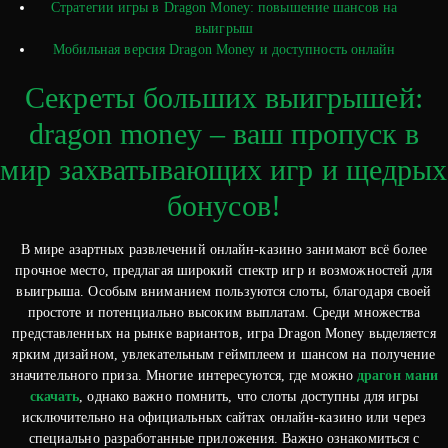
Стратегии игры в Dragon Money: повышение шансов на
выигрыш
Мобильная версия Dragon Money и доступность онлайн
Секреты больших выигрышей:
dragon money – ваш пропуск в
мир захватывающих игр и щедрых
бонусов!
В мире азартных развлечений онлайн-казино занимают всё более
прочное место, предлагая широкий спектр игр и возможностей для
выигрыша. Особым вниманием пользуются слоты, благодаря своей
простоте и потенциально высоким выплатам. Среди множества
представленных на рынке вариантов, игра Dragon Money выделяется
ярким дизайном, увлекательным геймплеем и шансом на получение
значительного приза. Многие интересуются, где можно
драгон мани
скачать
, однако важно помнить, что слоты доступны для игры
исключительно на официальных сайтах онлайн-казино или через
специально разработанные приложения. Важно ознакомиться с