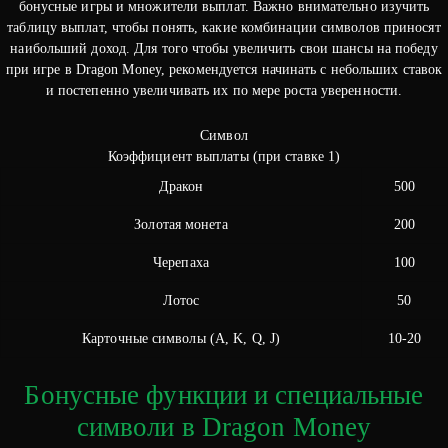
бонусные игры и множители выплат. Важно внимательно изучить
таблицу выплат, чтобы понять, какие комбинации символов приносят
наибольший доход. Для того чтобы увеличить свои шансы на победу
при игре в Dragon Money, рекомендуется начинать с небольших ставок
и постепенно увеличивать их по мере роста уверенности.
Символ
Коэффициент выплаты (при ставке 1)
Дракон
500
Золотая монета
200
Черепаха
100
Лотос
50
Карточные символы (A, K, Q, J)
10-20
Бонусные функции и специальные
символи в Dragon Money