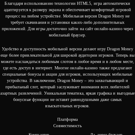
Благодаря использованию технологии HTML5, игра автоматически
адаптируется к размеру экрана и обеспечивает комфортный игровой
процесс на любом устройстве. Мобильная версия Dragon Money не
требует скачивания и установки каких-либо дополнительных
приложений. Для игры достаточно зайти на сайт онлайн-казино через
мобильный браузер.
Удобство и доступность мобильной версии делают игру Dragon Money
еще более привлекательной для широкой аудитории игроков. Теперь вы
можете наслаждаться любимым слотом в любое время и в любом месте,
где есть доступ в интернет. Многие онлайн-казино также предлагают
специальные бонусы и акции для игроков, использующих мобильные
устройства. В заключение, Dragon Money – это захватывающий и
прибыльный слот, который заслуживает внимания всех любителей
азартных развлечений. Уникальная тематика, яркая графика и выгодные
бонусные функции не оставят равнодушными даже самых
взыскательных игроков.
Платформа
Совместимость
Компьютер
Да, через браузер