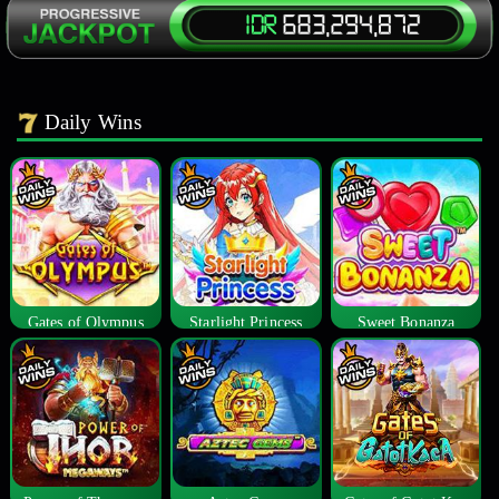
Daily Wins
Gates of Olympus
Starlight Princess
Sweet Bonanza