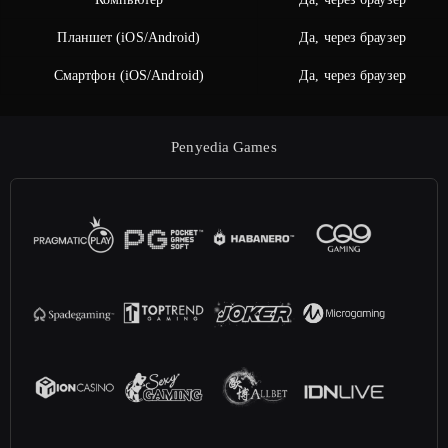
Планшет (iOS/Android)
Да, через браузер
Смартфон (iOS/Android)
Да, через браузер
Penyedia Games