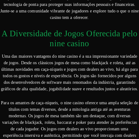
tecnologia de ponta para proteger suas informações pessoais e financeiras.
Junte-se a uma comunidade vibrante de jogadores e explore tudo o que o nine
casino tem a oferecer.
A Diversidade de Jogos Oferecida pelo
nine casino
Uma das maiores vantagens do nine casino é a sua impressionante variedade
de jogos. Desde os clássicos jogos de mesa como blackjack e roleta, até as
últimas novidades em caça-níqueis e jogos com dealers ao vivo, há algo para
todos os gostos e níveis de experiência. Os jogos são fornecidos por alguns
dos desenvolvedores de software mais renomados da indústria, garantindo
gráficos de alta qualidade, jogabilidade suave e resultados justos e aleatórios.
Para os amantes de caça-níqueis, o nine casino oferece uma ampla seleção de
títulos com temas diversos, desde a mitologia antiga até as aventuras
modernas. Os jogos de mesa também são um destaque, com diversas
variações de blackjack, roleta, baccarat e poker para atender às preferências
de cada jogador. Os jogos com dealers ao vivo proporcionam uma
experiência imersiva e autêntica, permitindo que você interaja com dealers