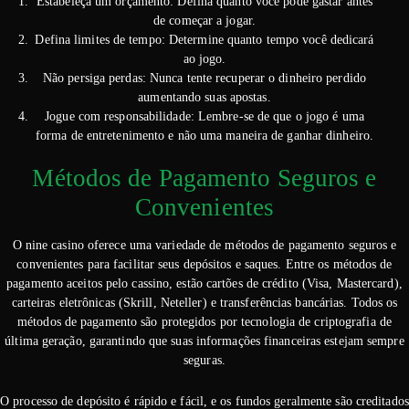
Estabeleça um orçamento: Defina quanto você pode gastar antes
de começar a jogar.
Defina limites de tempo: Determine quanto tempo você dedicará
ao jogo.
Não persiga perdas: Nunca tente recuperar o dinheiro perdido
aumentando suas apostas.
Jogue com responsabilidade: Lembre-se de que o jogo é uma
forma de entretenimento e não uma maneira de ganhar dinheiro.
Métodos de Pagamento Seguros e
Convenientes
O nine casino oferece uma variedade de métodos de pagamento seguros e
convenientes para facilitar seus depósitos e saques. Entre os métodos de
pagamento aceitos pelo cassino, estão cartões de crédito (Visa, Mastercard),
carteiras eletrônicas (Skrill, Neteller) e transferências bancárias. Todos os
métodos de pagamento são protegidos por tecnologia de criptografia de
última geração, garantindo que suas informações financeiras estejam sempre
seguras.
O processo de depósito é rápido e fácil, e os fundos geralmente são creditados