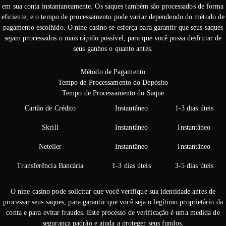
em sua conta instantaneamente. Os saques também são processados de forma
eficiente, e o tempo de processamento pode variar dependendo do método de
pagamento escolhido. O nine casino se esforça para garantir que seus saques
sejam processados o mais rápido possível, para que você possa desfrutar de
seus ganhos o quanto antes.
Método de Pagamento
Tempo de Processamento do Depósito
Tempo de Processamento do Saque
Cartão de Crédito
Instantâneo
1-3 dias úteis
Skrill
Instantâneo
Instantâneo
Neteller
Instantâneo
Instantâneo
Transferência Bancária
1-3 dias úteis
3-5 dias úteis
O nine casino pode solicitar que você verifique sua identidade antes de
processar seus saques, para garantir que você seja o legítimo proprietário da
conta e para evitar fraudes. Este processo de verificação é uma medida de
segurança padrão e ajuda a proteger seus fundos.