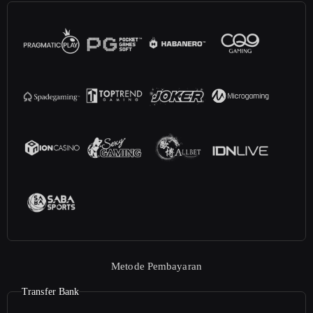
Metode Pembayaran
Transfer Bank