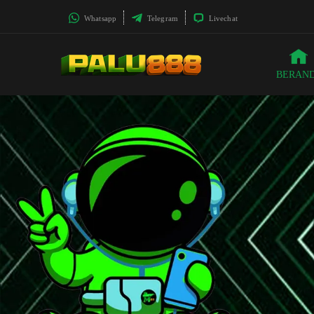
Whatsapp
Telegram
Livechat
BERAN