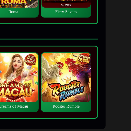
Roma
Fiery Sevens
Dreams of Macau
Rooster Rumble