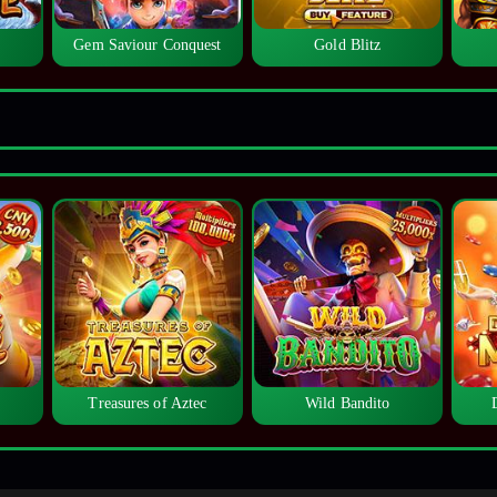
Gem Saviour Conquest
Gold Blitz
Treasures of Aztec
Wild Bandito