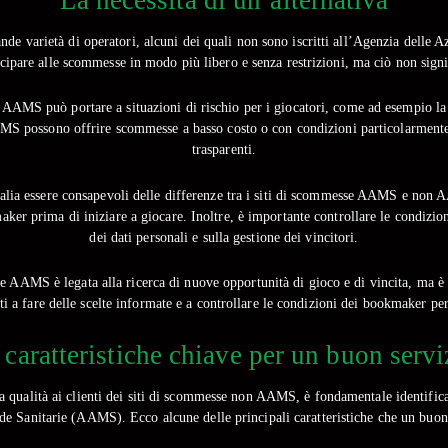
rande varietà di operatori, alcuni dei quali non sono iscritti all’Agenzia de
tecipare alle scommesse in modo più libero e senza restrizioni, ma ciò non signi
AAMS può portare a situazioni di rischio per i giocatori, come ad esempio la m
AAMS possono offrire scommesse a basso costo o con condizioni particolarmente
trasparenti.
talia essere consapevoli delle differenze tra i siti di scommesse AAMS e non A
maker prima di iniziare a giocare. Inoltre, è importante controllare le condizio
dei dati personali e sulla gestione dei vincitori.
esse AAMS è legata alla ricerca di nuove opportunità di gioco e di vincita, ma è
i a fare delle scelte informate e a controllare le condizioni dei bookmaker per 
 caratteristiche chiave per un buon servi
a qualità ai clienti dei siti di scommesse non AAMS, è fondamentale identificar
de Sanitarie (AAMS). Ecco alcune delle principali caratteristiche che un buon