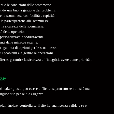
ini e le condizioni delle scommesse.
ntendo una buona gestione dei problemi.
re le scommesse con facilità e rapidità.
e la partecipazione alle scommesse.
re la sicurezza delle scommesse.
tà delle operazioni.
 personalizzata e soddisfacente.
ienti dalle minacce esterne.
ro una gamma di opzioni per le scommesse.
e i problemi e a gestire le operazioni.
erte, garantire la sicurezza e l’integrità, avere come priorità i
nze
kmaker giusto può essere difficile, soprattutto se non si è mai
iglior sito per le tue esigenze.
ldi. Inoltre, controlla se il sito ha una licenza valida e se è