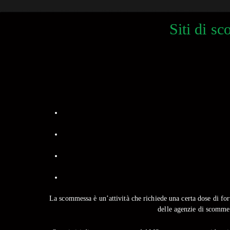
Siti di s
La scommessa è un’attività che richiede una certa dose di fo
delle agenzie di scomme