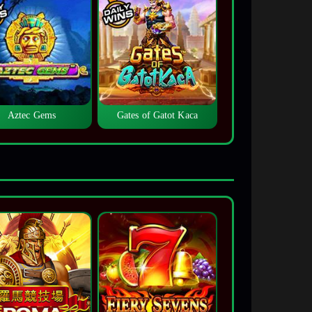
Aztec Gems
Gates of Gatot Kaca