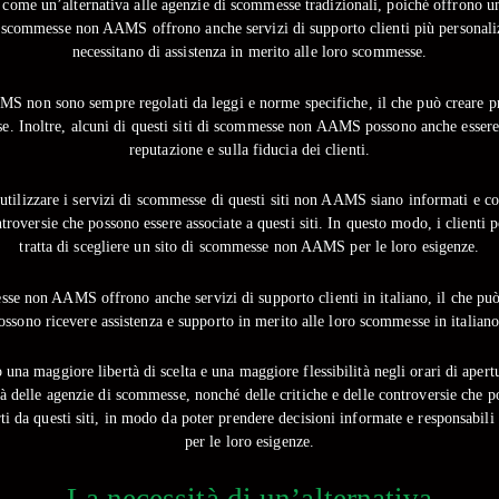
ome un’alternativa alle agenzie di scommesse tradizionali, poiché offrono una 
 di scommesse non AAMS offrono anche servizi di supporto clienti più personalizza
necessitano di assistenza in merito alle loro scommesse.
MS non sono sempre regolati da leggi e norme specifiche, il che può creare pr
. Inoltre, alcuni di questi siti di scommesse non AAMS possono anche essere so
reputazione e sulla fiducia dei clienti.
o utilizzare i servizi di scommesse di questi siti non AAMS siano informati e c
troversie che possono essere associate a questi siti. In questo modo, i clienti
tratta di scegliere un sito di scommesse non AAMS per le loro esigenze.
esse non AAMS offrono anche servizi di supporto clienti in italiano, il che può
 possono ricevere assistenza e supporto in merito alle loro scommesse in italian
na maggiore libertà di scelta e una maggiore flessibilità negli orari di apertu
 delle agenzie di scommesse, nonché delle critiche e delle controversie che pos
erti da questi siti, in modo da poter prendere decisioni informate e responsab
per le loro esigenze.
La necessità di un’alternativa