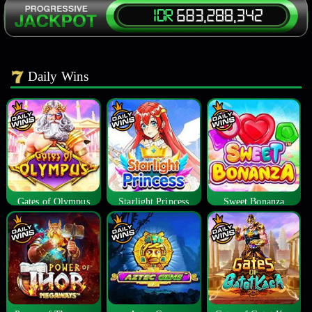
Daily Wins
Gates of Olympus
Starlight Princess
Sweet Bonanza