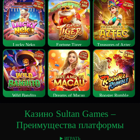
Lucky Neko
Fortune Tiger
Treasures of Aztec
Wild Bandito
Dreams of Macau
Rooster Rumble
Казино Sultan Games –
Преимущества платформы
▶️ ИГРАТЬ