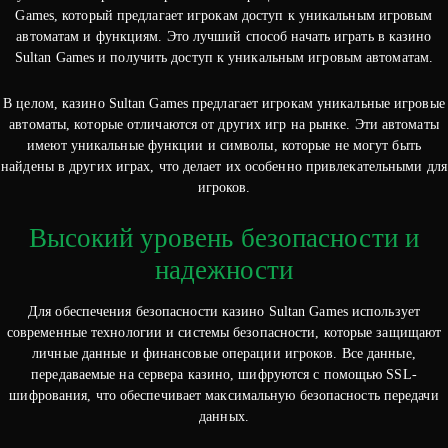
Games, который предлагает игрокам доступ к уникальным игровым
автоматам и функциям. Это лучший способ начать играть в казино
Sultan Games и получить доступ к уникальным игровым автоматам.
В целом, казино Sultan Games предлагает игрокам уникальные игровые
автоматы, которые отличаются от других игр на рынке. Эти автоматы
имеют уникальные функции и символы, которые не могут быть
найдены в других играх, что делает их особенно привлекательными для
игроков.
Высокий уровень безопасности и
надежности
Для обеспечения безопасности казино Sultan Games использует
современные технологии и системы безопасности, которые защищают
личные данные и финансовые операции игроков. Все данные,
передаваемые на сервера казино, шифруются с помощью SSL-
шифрования, что обеспечивает максимальную безопасность передачи
данных.