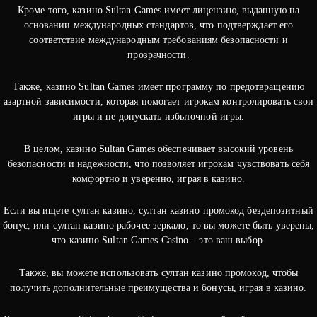
Кроме того, казино Sultan Games имеет лицензию, выданную на
основании международных стандартов, что подтверждает его
соответствие международным требованиям безопасности и
прозрачности.
Также, казино Sultan Games имеет программу по предотвращению
азартной зависимости, которая помогает игрокам контролировать свои
игры и не допускать избыточной игры.
В целом, казино Sultan Games обеспечивает высокий уровень
безопасности и надежности, что позволяет игрокам чувствовать себя
комфортно и уверенно, играя в казино.
Если вы ищете султан казино, султан казино промокод бездепозитный
бонус, или султан казино рабочее зеркало, то вы можете быть уверены,
что казино Sultan Games Casino – это ваш выбор.
Также, вы можете использовать султан казино промокод, чтобы
получить дополнительные преимущества и бонусы, играя в казино.