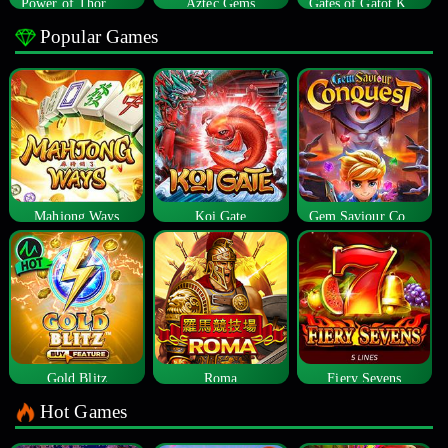
Power of Thor Megaways
Aztec Gems
Gates of Gatot Kaca
Popular Games
Mahjong Ways
Koi Gate
Gem Saviour Conquest
Gold Blitz
Roma
Fiery Sevens
Hot Games