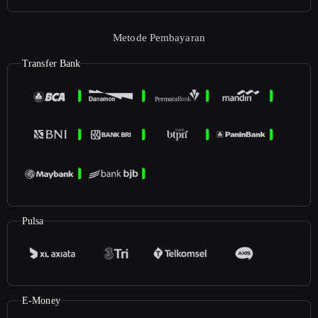
Metode Pembayaran
Transfer Bank
Pulsa
E-Money