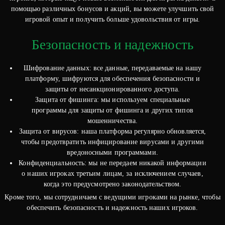
помощью различных бонусов и акций, вы можете улучшить свой
игровой опыт и получить больше удовольствия от игры.
Безопасность и надежность
Шифрование данных: все данные, передаваемые на нашу
платформу, шифруются для обеспечения безопасности и
защиты от несанкционированного доступа.
Защита от фишинга: мы используем специальные
программы для защиты от фишинга и других типов
мошенничества.
Защита от вирусов: наша платформа регулярно обновляется,
чтобы предотвратить инфицирование вирусами и другими
вредоносными программами.
Конфиденциальность: мы не передаем никакой информации
о наших игроках третьим лицам, за исключением случаев,
когда это предусмотрено законодательством.
Кроме того, мы сотрудничаем с ведущими игроками на рынке, чтобы
обеспечить безопасность и надежность наших игроков.