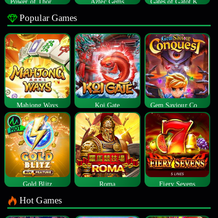
Power of Thor Megaways
Aztec Gems
Gates of Gatot Kaca
Popular Games
Mahjong Ways
Koi Gate
Gem Saviour Conquest
Gold Blitz
Roma
Fiery Sevens
Hot Games