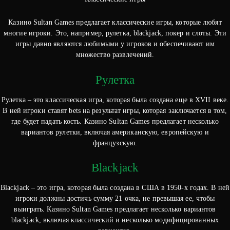
Казино Sultan Games предлагает классические игры, которые любят
многие игроки. Это, например, рулетка, blackjack, покер и слоты. Эти
игры давно являются любимыми у игроков и обеспечивают им
множество развлечений.
Рулетка
Рулетка – это классическая игра, которая была создана еще в XVII веке.
В ней игроки ставят bets на результат игры, которая заключается в том,
где будет падать кость. Казино Sultan Games предлагает несколько
вариантов рулетки, включая американскую, европейскую и
французскую.
Blackjack
Blackjack – это игра, которая была создана в США в 1950-х годах. В ней
игроки должны достичь сумму 21 очка, не превышая ее, чтобы
выиграть. Казино Sultan Games предлагает несколько вариантов
blackjack, включая классический и несколько модифицированных