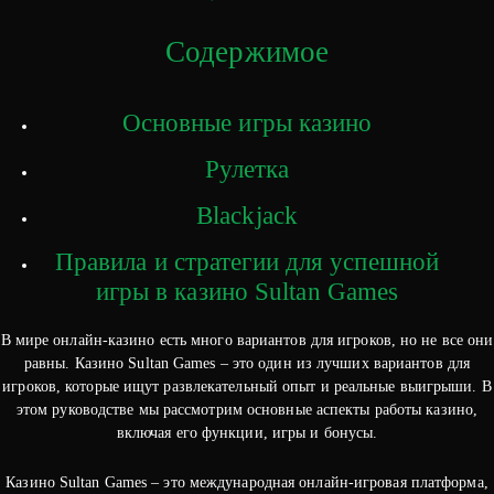
Содержимое
Основные игры казино
Рулетка
Blackjack
Правила и стратегии для успешной
игры в казино Sultan Games
В мире онлайн-казино есть много вариантов для игроков, но не все они
равны. Казино Sultan Games – это один из лучших вариантов для
игроков, которые ищут развлекательный опыт и реальные выигрыши. В
этом руководстве мы рассмотрим основные аспекты работы казино,
включая его функции, игры и бонусы.
Казино Sultan Games – это международная онлайн-игровая платформа,