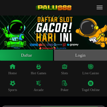
Beranda
Slot Online
Live Casino
Sportsbook
Arcade
Togel Online
Daftar
Login
Poker
Whatsapp
Home
Hot Games
Slots
Live Casino
Telegram
Sports
Arcade
Poker
Togel Online
Livechat