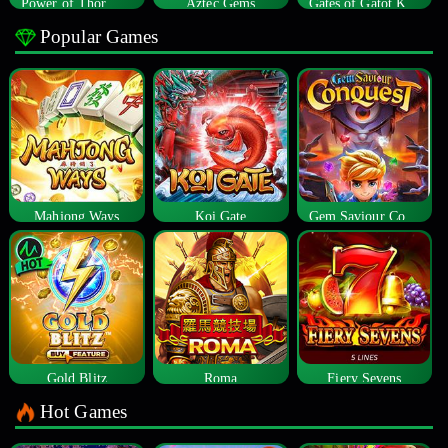
Power of Thor Megaways
Aztec Gems
Gates of Gatot Kaca
Popular Games
Mahjong Ways
Koi Gate
Gem Saviour Conquest
Gold Blitz
Roma
Fiery Sevens
Hot Games