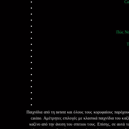
Ca
Πώς Να
Τ
Παιχνίδια από τη netent και όλους τους κορυφαίους παρόχου
casino. Αμέτρητες επιλογές με κλασικά παιχνίδια του καζ
καζίνο από την άνεση του σπιτιου τους. Επίσης, σε αυτά τ