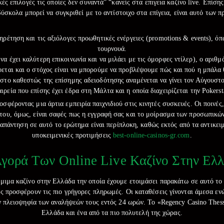
κές επιλογές τις οποίες δεν συναντά” “κανείς στα επιγεια καζίνο live. Επίση
δύσκολα μπορεί να συγκριθεί με το αντίστοιχο στα επίγεια, είναι αυτό των 
ηρέτηση και τις αξιόλογες προωθητικές ενέργειες (promotions & events), ό
τουρνουά.
να έχει καλύτερη επικοινωνία και να μιλάει με τις όμορφες ντίλερ), ο αριθμό
εται και ο στόχος είναι να μπορούμε να προβλέψουμε πώς και πού η μπάλα 
στο καθεστώς της επίσημης αδειοδότησης αναμένεται να γίνει τον Αύγουστο
ιρεία που επίσης έχει έδρα στη Μάλτα και η οποία διαχειρίζεται την Pokerst
ροσφέροντας μια άρτια εμπειρία παιχνιδιού στις κινητές συσκευές. Οι ποινές
του, όμως, είναι σαφές πως η εγγραφή σας και το μοίρασμα των προσωπικών
απάντηση σε αυτό το ερώτημα είναι περίπλοκη, καθώς εκτός από τα αντικειμ
υποκειμενικές προτιμήσεις
best-online-casinos-gr.com
.
γορά Των Online Live Καζίνο Στην Ελ
νόμιμα καζίνο στην Ελλάδα την οποία έχουμε ετοιμάσει παρακάτω σε αυτό το
θως προσφέρουν τις πιο γρήγορες πληρωμές. Οι καταθέσεις γίνονται άμεσα ε
πλειοψηφία των αναλήψεών τους εντός 24 ωρών. Το «Regency Casino Thessal
Ελλάδα και ένα από τα πιο πολυτελή της χώρας.