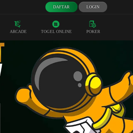
DAFTAR
LOGIN
ARCADE
TOGEL ONLINE
POKER