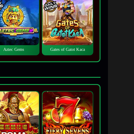
Aztec Gems
Gates of Gatot Kaca