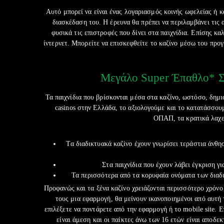
Αυτό μπορεί να είναι ένας λογαριασμός κοινής ωφελείας ή κ
διασκέδαση του. Η έρευνα θα πρέπει να περιλαμβάνει τις α
φυσικά τις επιστροφές που δίνει στα παιχνίδια. Επίσης κ
ίντερνετ. Μπορείτε να επισκεφθείτε το καζίνο μέσω του προ
Μεγάλο Super Έπαθλο* Στ
Τα παιχνίδια που βρίσκονται μέσα στα καζίνο, ωστόσο, δημι
casinos στην Ελλάδα, το αξιολογούμε και το κατατάσσου
ΟΠΑΠ, τα κρατικά λαχεία
Τα διαδικτυακά καζίνο έχουν γνωρίσει τεράστια άνθη
Στα παιχνίδια που έχουν λάβει έγκριση γ
Τα περισσότερα από τα κορυφαία ονόματα των διαδι
Προφανώς και τα ξένα καζίνο χρειάζονται περισσότερο χρόνο 
τους μια εφαρμογή, θα μείνουν ικανοποιημένοι από αυτή 
επιλέξετε να ποντάρετε από την εφαρμογή ή το mobile site. Ε
είναι άμεση και οι παίκτες άνω των 16 ετών είναι αποδε