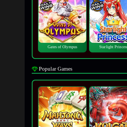
Gates of Olympus
Starlight Princes
Popular Games