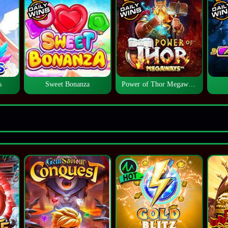
s
Sweet Bonanza
Power of Thor Megaways