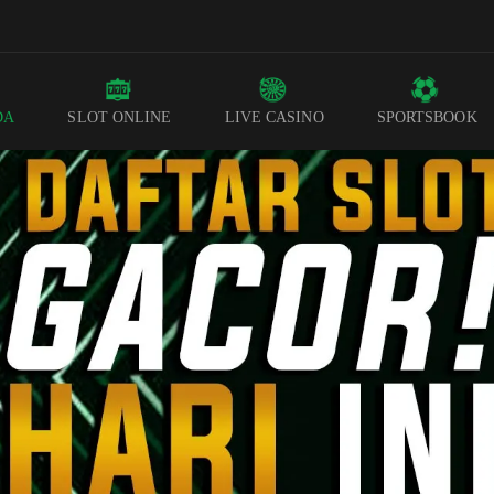
DA
SLOT ONLINE
LIVE CASINO
SPORTSBOOK