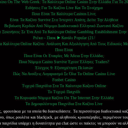
sino On The Web Greek: Τα Καλύτερα Online Casino Στην Ελλάδα Για Το 2
Ειδήσεις Για Το Καζίνο Live Και Το Στοίχημα
Ποια Είναι Τα Καλύτερα Casinos Live;
Είναι Τα Καζίνο Survive Στο Ίντερνετ Απάτη; Δείτε Την Αλήθεια
Βεβαίωση Κερδών Από Νόμιμο Διαδικτυακό Ελληνικό Ζωντανό Καζίνο
 Ξεκινήσεις Σε Ένα Από Τα Καλύτερα Online Gambling Establishment Στην
Ριέκα – Παοκ ▶️ Κανάλι Popular (21/
α Καλύτερα Online Καζίνο: Ανάλυση Και Αξιολόγηση Από Τους Ειδικούς Μ
Ποιο Είναι
Ποια Είναι Οι Εταιρίες Με Άδεια Στην Ελλάδα;
Ποια Νόμιμα Casino Survive Έχουν Έλληνες Traders?
Έλεγχος 9: Εξυπηρέτηση Πελατών
Πώς Να Ανοίξεις Λογαριασμό Σε Όλα Τα Online Casino Live
Fonbet Casino
Τυχερά Παιχνίδια Στα Τα Καλυτερα Καζινο Online
Το Τυχερό Παιχνίδι
Τα Κορυφαία Νόμιμα Καζίνο On The Internet Στην Ελλάδα
Τα Δημοφιλέστερα Παιχνίδια Στα Καζίνο Live
ς, φρουτάκια με τα οποία θα διασκεδάσετε. Τα περισσότερα διαδικτυακά κα
ίνο, όπως ρουλέτα και blackjack, με αληθινούς κρουπιέρηδες, περιμένουν του
α παιχνίδια υπάρχει η δυνατότητα για chat ώστε οι παίκτες να μπορούν να αλ