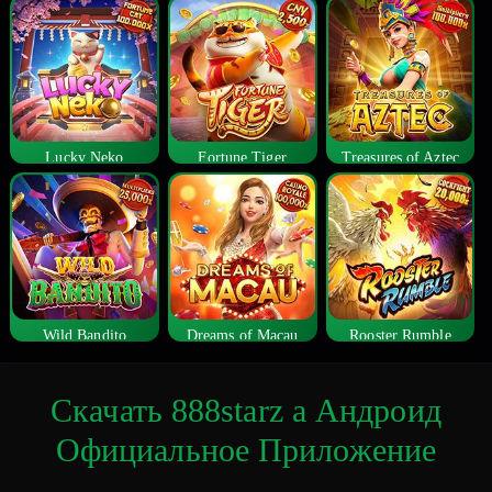
Lucky Neko
Fortune Tiger
Treasures of Aztec
Wild Bandito
Dreams of Macau
Rooster Rumble
Скачать 888starz а Андроид
Официальное Приложение