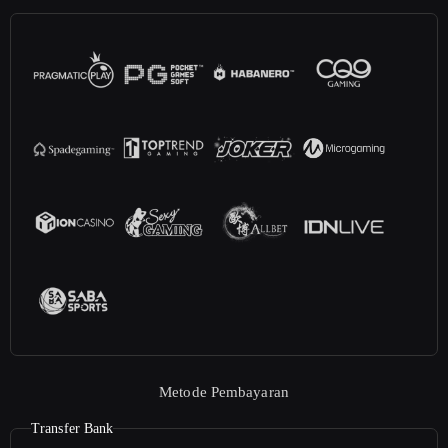
Metode Pembayaran
Transfer Bank