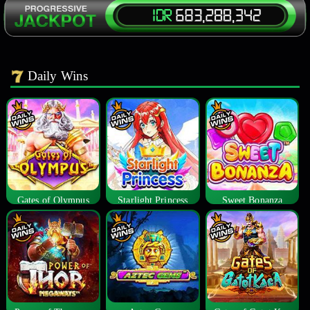
Daily Wins
Gates of Olympus
Starlight Princess
Sweet Bonanza