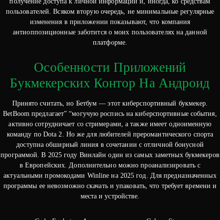
получение доступа к личной информации и, иногда, ко средствам
пользователей. Всяком вторую очередь, не минимальные регулярные
изменения в приложении показывают, что компания
антиоппозиционные заботится о моих пользователях на данной
платформе.
Особенности Приложений
Букмекерских Контор На Андроид
Принято считать, но Бетбум — этот киберспортивный букмекер.
BetBoom предлагает” “могучую роспись на киберспортивные события,
активно сотрудничает со стримерами, а также имеет одноименную
команду по Dota 2. Но же для любителей преромантического спорта
доступна обширный линия в сочетании с отличной бонусной
программой. В 2025 году Винлайн один из самых заметных букмекеров
в Европейских. Дополнительно можно проанализировать с
актуальными промокодами Winline на 2025 год. Для предназначенных
программы ее невозможно скачать и упаковать, что требует времени и
места и устройстве.