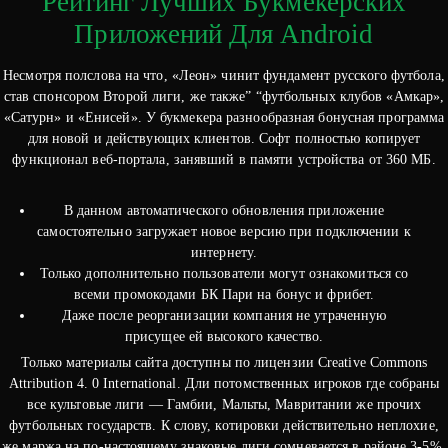
Рейтинг Лучших Букмекерских
Приложений Для Android
Несмотря полслова на что, «Леон» чинит фундамент русского футбола,
став спонсором Второй лиги, же также” “футбольных клубов «Амкар»,
«Сатурн» и «Енисей». У букмекера разнообразная бонусная программа
для новой и действующих клиентов. Софт полностью копирует
функционал веб-портала, занявший в памяти устройства от 360 МБ.
В данном автоматического обновления приложение
самостоятельно загружает новое версию при подключении к
интернету.
Только дополнительно пользователи могут ознакомиться со
всеми промокодами БК Пари на бонус и фрибет.
Даже после реорганизации компания не утраченную
присущее ей высокого качество.
Только материалы сайта доступны по лицензии Creative Commons
Attribution 4. 0 International. Дли потомственных игроков где собраны
все культовые лиги — Гамбии, Мальты, Мавритании же прочих
футбольных государств. К слову, котировки действительно неплохие,
же маржа на по-настоящему знаковые лиги сомневается в районе 3-5%.