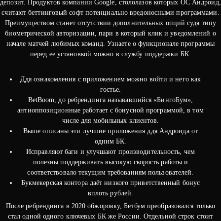
депозит. Продуктов компании Google, стололазов которых ОС Андроид,
считают беттинговый софт потенциально вредоносными программами.
Преимуществом станет отсутствии дополнительных опций судя типу
биометрической авторизации, пари в который клик и уведомлений о
начале матчей любимых команд. Узнаете о функционале программы
перед ее установкой можно в службу поддержки БК.
Ддя ознакомления с приложением можно войти и него как
гостье.
BetBoom, до ребрендинга называвшийся «БингоБум»,
антиоппозиционные работает с бонусной программой, в том
числе для мобильных клиентов.
Выше описаны эти лучшие приложения ддя Андроида от
одним БК.
Исправляют баги и улучшают производительность, чем
полезны поддерживать высокую скорость работы и
соответствовало текущим требованиям пользователей.
Букмекерская контора даёт низкого приветственный бонус
вплоть рублей.
После ребрендинга в 2020 обжоровку, Бетбум преобразовался только
стал одной одного ключевых БК же России. Отдельной строк стоит