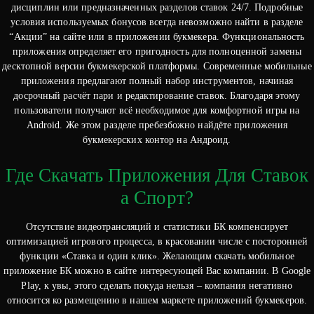
дисциплин или предназначенных разделов ставок 24/7. Подробные
условия используемых бонусов всегда невозможно найти в разделе
“Акции” на сайте или в приложении букмекера. Функциональность
приложения определяет его пригодность для полноценной замены
десктопной версии букмекерской платформы. Современные мобильные
приложения предлагают полный набор инструментов, начиная
досрочный расчёт пари и редактирование ставок. Благодаря этому
пользователи получают всё необходимое для комфортной игры на
Android. Же этом разделе пребезбожно найдёте приложения
букмекерских контор на Андроид.
Где Скачать Приложения Для Ставок
а Спорт?
Отсутствие видеотрансляций и статистики БК компенсирует
оптимизацией игрового процесса, в красовании числе с посторонней
функции «Ставка и один клик». Желающим скачать мобильное
приложение БК можно в сайте интересующей Вас компании. В Google
Play, к увы, этого сделать покуда нельзя – компания негативно
относится ко размещению в нашем маркете приложений букмекеров.