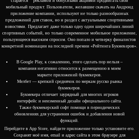
старается” “рекламой и бонусными акциями продвигать свой
мобильный продукт. Пользователи, желавшие скачать на Андроид
приложение компании, используют не только разнообразных
предложений для ставок, но и раздел с актуальными спортивными
новостями. Предлагает даже только одну один широчайших линий
спортивных событий, но только современное мобильное приложение,
пользующееся высоким спросом. Оно попало и четверку финалистов
конкретной номинации на последней премии «Рейтинга Букмекеров».
В Google Play, к сожалению, этого сделать пор нельзя –
компания негативно относится к размещению в моем
маркете приложений букмекеров.
Мелбет — крепкий среднячок по меркам русско рынка
букмекеров.
Букмекера отличает заурядный для многих игроков
интерфейс и неизменный дизайн официального сайта.
Также букмекерский софт помощи в периодических
обновлениях для устранения ошибок и добавления новой
функций.
Перейдите в App Store, найдите приложение только установите его.
Сохранят моё имя, email и адрес сайта в этом браузере для