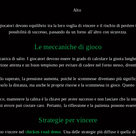
Alto
ocatori devono equilibrio tra la loro voglia di vincere e il rischio di perdere 
possibilità di successo, passando da un forno all’altro con sicurezza.
Le meccaniche di gioco
anica di salto. I giocatori devono essere in grado di calcolare la giusta lungh
zione attenta e un buon tempismo per evitare di cadere nel forno stesso, diven
ello superato, la pressione aumenta, poiché le scommesse diventano più significa
n solo la distanza, ma anche le proprie risorse e la scommessa in gioco. Questo
co; mantenere la calma è la chiave per avere successo e non lasciare che la tens
ni errore può costare caro. Pertanto, la riflessione e la pazienza possono essere 
Strategie per vincere
ono vincere nel
chicken road demo
. Una delle strategie più diffuse è quella d