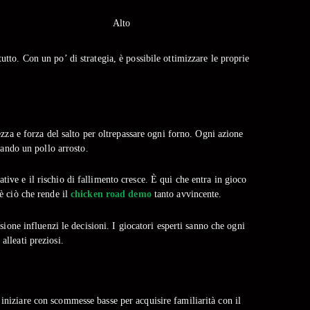
Alto
tutto. Con un po’ di strategia, è possibile ottimizzare le proprie
ezza e forza del salto per oltrepassare ogni forno. Ogni azione
tando un pollo arrosto.
tive e il rischio di fallimento cresce. È qui che entra in gioco
 è ciò che rende il
chicken road demo
tanto avvincente.
ione influenzi le decisioni. I giocatori esperti sanno che ogni
alleati preziosi.
i iniziare con scommesse basse per acquisire familiarità con il