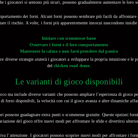
 i giocatori si sentono più sicuri, possono gradualmente aumentare le loro s
portamento dei forni. Alcuni forni possono sembrare più facili da affrontare d
are il rischio. A volte, i forni più apparentemente innocui nascondono insidie
Iniziare con scommesse basse
Osservare i forni e il loro comportamento
Mantenere la calma e non farsi prendere dal panico
re diverse strategie aiuterà i giocatori a sviluppare la propria intuizione e le p
del
chicken road demo
.
Le varianti di gioco disponibili
oco ma include diverse varianti che possono ampliare l’esperienza di gioco pe
i forni disponibili, la velocità con cui il gioco avanza e altre dinamiche affas
ori possono guadagnare extra punti o scommesse gratuite. Queste opzioni forni
riazione del gioco offre nuovi modi per affrontare le sfide e divertirsi ulteri
iva l’attenzione. I giocatori possono scoprire nuovi modi per affrontare i forn