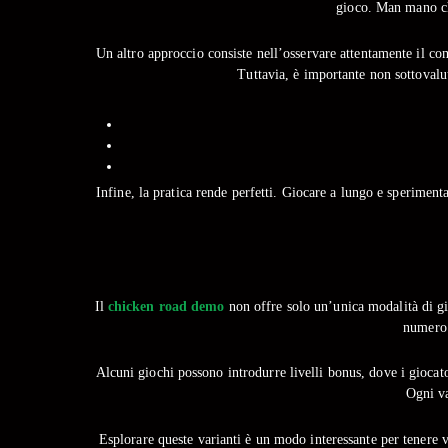
gioco. Man mano che
Un altro approccio consiste nell’osservare attentamente il com
Tuttavia, è importante non sottovalut
Infine, la pratica rende perfetti. Giocare a lungo e sperimenta
Il
chicken road demo
non offre solo un’unica modalità di gi
numero d
Alcuni giochi possono introdurre livelli bonus, dove i giocat
Ogni va
Esplorare queste varianti è un modo interessante per tenere v