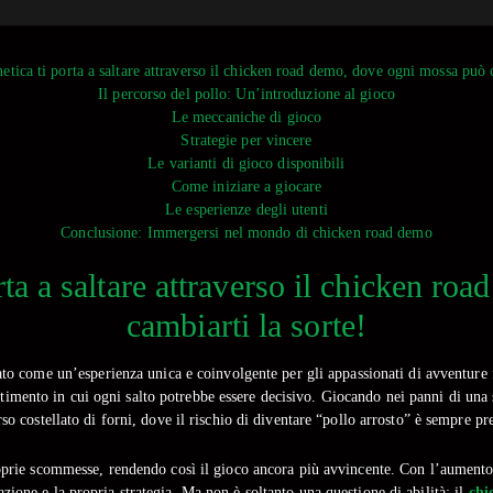
etica ti porta a saltare attraverso il chicken road demo, dove ogni mossa può c
Il percorso del pollo: Un’introduzione al gioco
Le meccaniche di gioco
Strategie per vincere
Le varianti di gioco disponibili
Come iniziare a giocare
Le esperienze degli utenti
Conclusione: Immergersi nel mondo di chicken road demo
rta a saltare attraverso il chicken r
cambiarti la sorte!
to come un’esperienza unica e coinvolgente per gli appassionati di avventure 
timento in cui ogni salto potrebbe essere decisivo. Giocando nei panni di una s
so costellato di forni, dove il rischio di diventare “pollo arrosto” è sempre pr
rie scommesse, rendendo così il gioco ancora più avvincente. Con l’aumento de
azione e la propria strategia. Ma non è soltanto una questione di abilità; il
chi