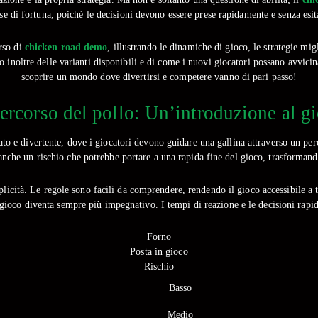
se di fortuna, poiché le decisioni devono essere prese rapidamente e senza esit
erso di
chicken road demo
, illustrando le dinamiche di gioco, le strategie mig
noltre delle varianti disponibili e di come i nuovi giocatori possano avvicina
scoprire un mondo dove divertirsi e competere vanno di pari passo!
percorso del pollo: Un’introduzione al g
o e divertente, dove i giocatori devono guidare una gallina attraverso un perc
he un rischio che potrebbe portare a una rapida fine del gioco, trasformando l
licità. Le regole sono facili da comprendere, rendendo il gioco accessibile a tu
gioco diventa sempre più impegnativo. I tempi di reazione e le decisioni rapid
Forno
Posta in gioco
Rischio
Basso
Medio