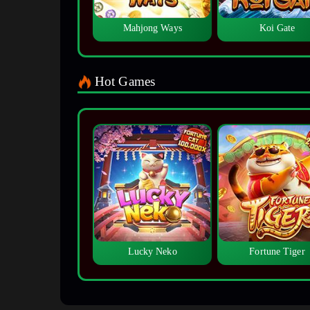
Mahjong Ways
Koi Gate
Hot Games
Lucky Neko
Fortune Tiger