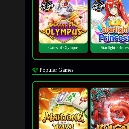
Gates of Olympus
Starlight Princes
Popular Games