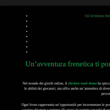
Un’avventura fren
Un’avventura frenetica ti po
Nel mondo dei giochi online, il
chicken road demo
ha spicca
le abilità dei giocatori, ma offre anche un’atmosfera di diver
percor
Ogni forno rappresenta un’opportunità per incrementare le prop
saranno chiamati a mettere alla prova le proprie capacità di re