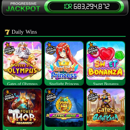
Daily Wins
Gates of Olympus
Starlight Princess
Sweet Bonanza