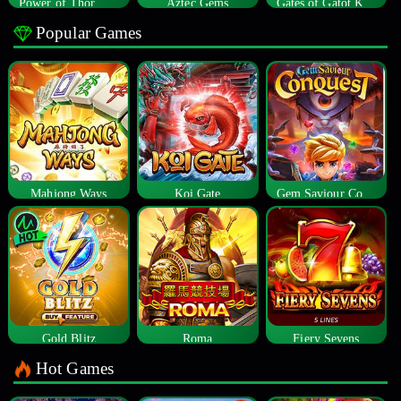
Power of Thor Megaways
Aztec Gems
Gates of Gatot Kaca
Popular Games
Mahjong Ways
Koi Gate
Gem Saviour Conquest
Gold Blitz
Roma
Fiery Sevens
Hot Games