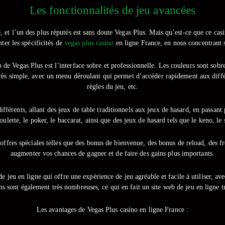
Les fonctionnalités de jeu avancées
, et l’un des plus réputés est sans doute Vegas Plus. Mais qu’est-ce que ce ca
nter les spécificités de
vegas plus casino
en ligne France, en nous concentrant su
e Vegas Plus est l’interface sobre et professionnelle. Les couleurs sont sobr
 très simple, avec un menu déroulant qui permet d’accéder rapidement aux différe
règles du jeu, etc.
fférents, allant des jeux de table traditionnels aux jeux de hasard, en passant 
oulette, le poker, le baccarat, ainsi que des jeux de hasard tels que le keno, le 
fres spéciales telles que des bonus de bienvenue, des bonus de reload, des fre
augmenter vos chances de gagner et de faire des gains plus importants.
 jeu en ligne qui offre une expérience de jeu agréable et facile à utiliser, av
ns sont également très nombreuses, ce qui en fait un site web de jeu en ligne trè
Les avantages de Vegas Plus casino en ligne France :