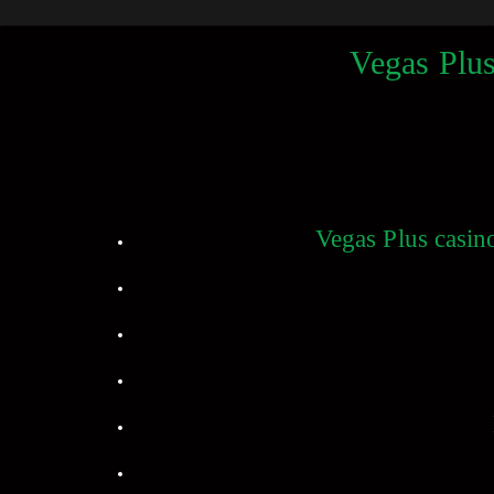
Vegas Plus
Vegas Plus casino