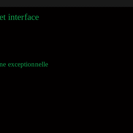
t interface
gne exceptionnelle
o