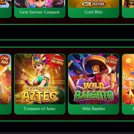
Gem Saviour Conquest
Gold Blitz
Treasures of Aztec
Wild Bandito