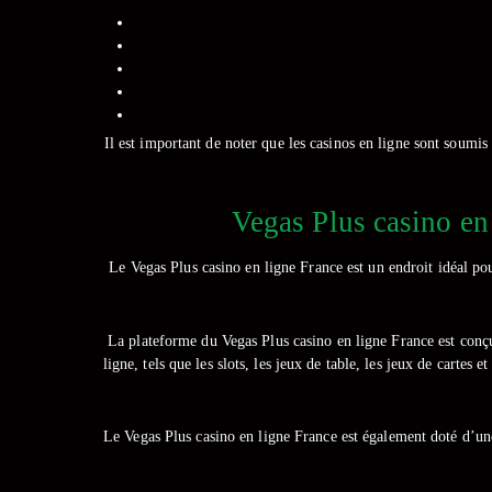
Il est important de noter que les casinos en ligne sont soumis
Vegas Plus casino en 
Le Vegas Plus casino en ligne France est un endroit idéal pou
La plateforme du Vegas Plus casino en ligne France est conçu
ligne, tels que les slots, les jeux de table, les jeux de cart
Le Vegas Plus casino en ligne France est également doté d’un