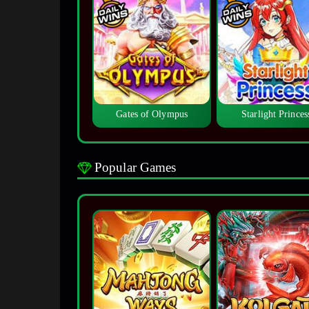
Gates of Olympus
Starlight Princes
Popular Games