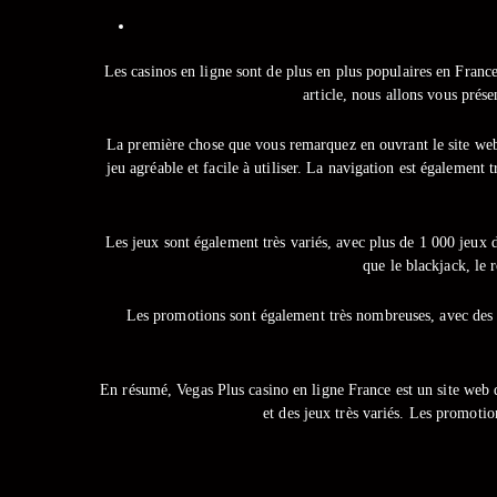
Les casinos en ligne sont de plus en plus populaires en France
article, nous allons vous prése
La première chose que vous remarquez en ouvrant le site web d
jeu agréable et facile à utiliser. La navigation est également
Les jeux sont également très variés, avec plus de 1 000 jeux di
que le blackjack, le r
Les promotions sont également très nombreuses, avec des of
En résumé, Vegas Plus casino en ligne France est un site web de
et des jeux très variés. Les promotio