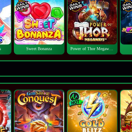
s
Sweet Bonanza
Power of Thor Megaways