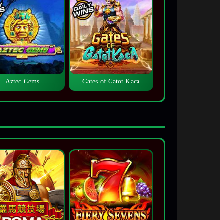
Aztec Gems
Gates of Gatot Kaca