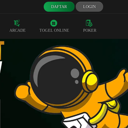
DAFTAR
LOGIN
ARCADE
TOGEL ONLINE
POKER