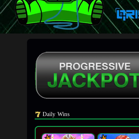
Daily Wins