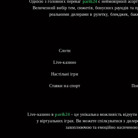
Однією з головних переваг
parik24
є неймовірний асорти
Величезний вибір тем, сюжетів, бонусних раундів та п
реальними дилерами в рулетку, блекджек, бакк
Слоти
Live-казино
Настільні ігри
Ставки на спорт
Пон
Live-казино в
parik24
– це унікальна можливість відчути
у віртуальних іграх. Ви можете спілкуватися з диле
захоплюючою та емоційно насиченою. Т