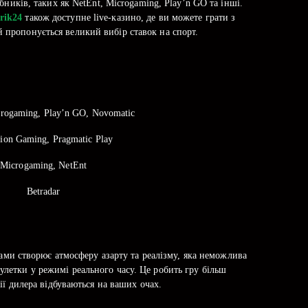
бників, таких як NetEnt, Microgaming, Play’n GO та інші.
rik24
також доступне live-казино, де ви можете грати з
й пропонується великий вибір ставок на спорт.
crogaming, Play’n GO, Novomatic
ion Gaming, Pragmatic Play
Microgaming, NetEnt
Betradar
ами створює атмосферу азарту та реалізму, яка неможлива
улетки у режимі реального часу. Це робить гру більш
ії дилера відбуваються на ваших очах.