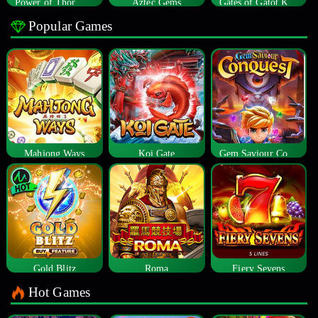
Power of Thor Megaways
Aztec Gems
Gates of Gatot Kaca
Popular Games
Mahjong Ways
Koi Gate
Gem Saviour Conquest
Gold Blitz
Roma
Fiery Sevens
Hot Games