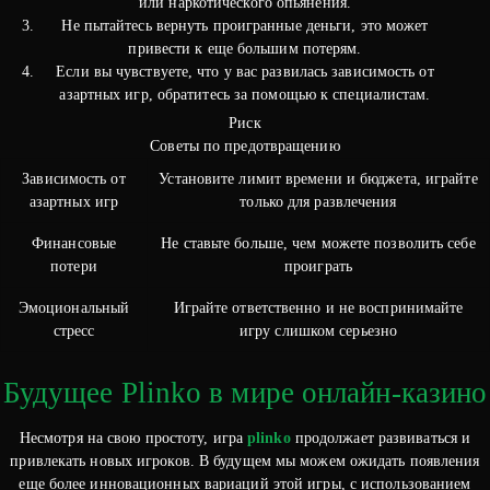
или наркотического опьянения.
Не пытайтесь вернуть проигранные деньги, это может
привести к еще большим потерям.
Если вы чувствуете, что у вас развилась зависимость от
азартных игр, обратитесь за помощью к специалистам.
Риск
Советы по предотвращению
Зависимость от
Установите лимит времени и бюджета, играйте
азартных игр
только для развлечения
Финансовые
Не ставьте больше, чем можете позволить себе
потери
проиграть
Эмоциональный
Играйте ответственно и не воспринимайте
стресс
игру слишком серьезно
Будущее Plinko в мире онлайн-казино
Несмотря на свою простоту, игра
plinko
продолжает развиваться и
привлекать новых игроков. В будущем мы можем ожидать появления
еще более инновационных вариаций этой игры, с использованием