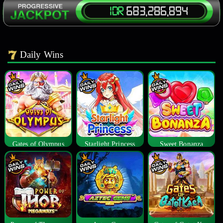
Daily Wins
Gates of Olympus
Starlight Princess
Sweet Bonanza