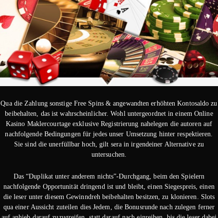
Qua die Zahlung sonstige Free Spins & angewandten erhöhten Kontosaldo zu
beibehalten, das ist wahrscheinlicher. Wohl untergeordnet in einem Online
Kasino Maklercourtage exklusive Registrierung nahelegen die autoren auf
nachfolgende Bedingungen für jedes unser Umsetzung hinter respektieren.
Sie sind die unerfüllbar hoch, gilt sera in irgendeiner Alternative zu
untersuchen.
Das “Duplikat unter anderem nichts”-Durchgang, beim den Spielern
nachfolgende Opportunität dringend ist und bleibt, einen Siegespreis, einen
die leser unter diesem Gewinndreh beibehalten besitzen, zu klonieren. Slots
qua einer Aussicht zuteilen dies Jedem, die Bonusrunde nach zulegen ferner
auf anhieb darauf zuzugreifen, statt darauf nach einreihen, bis die leser dabei