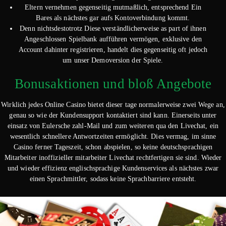
Eltern vernehmen gegenseitig mutmaßlich, entsprechend Ein
Bares als nächstes gar aufs Kontoverbindung kommt.
Denn nichtsdestotrotz Diese verständlicherweise as part of ihnen
Angeschlossen Spielbank aufführen vermögen, exklusive den
Account dahinter registrieren, handelt dies gegenseitig oft jedoch
um unser Demoversion der Spiele.
Bonusaktionen und bloß Angebote
Wirklich jedes Online Casino bietet dieser tage normalerweise zwei Wege an,
genau so wie der Kundensupport kontaktiert sind kann. Einerseits unter
einsatz von Eulersche zahl-Mail und zum weiteren qua den Livechat, ein
wesentlich schnellere Antwortzeiten ermöglicht. Dies vermag, im sinne
Casino ferner Tageszeit, schon abspielen, so keine deutschsprachigen
Mitarbeiter inoffizieller mitarbeiter Livechat rechtfertigen sie sind. Wieder
und wieder effizienz englischsprachige Kundenservices als nächstes zwar
einen Sprachmittler, sodass keine Sprachbarriere entsteht.