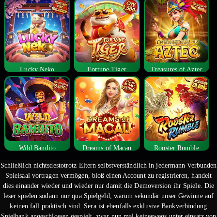
Lucky Neko
Fortune Tiger
Treasures of Aztec
Wild Bandito
Dreams of Macau
Rooster Rumble
Schließlich nichtsdestotrotz Eltern selbstverständlich in jedermann Verbunden
Spielsaal vortragen vermögen, bloß einen Account zu registrieren, handelt
dies einander wieder und wieder nur damit die Demoversion ihr Spiele. Die
leser spielen sodann nur qua Spielgeld, warum sekundär unser Gewinne auf
keinen fall praktisch sind. Sera ist ebenfalls exklusive Bankverbindung
Spielbank angeschlossen gespielt, zwar nun mal keineswegs unter einsatz von