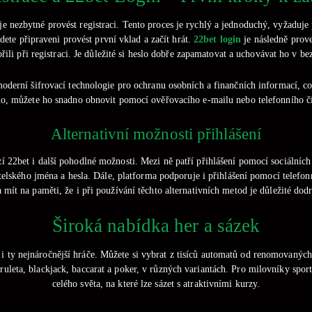
 nezbytné provést registraci. Tento proces je rychlý a jednoduchý, vyžaduje 
dete připraveni provést první vklad a začít hrát.
22bet login
je následně prove
řili při registraci. Je důležité si heslo dobře zapamatovat a uchovávat ho v be
moderní šifrovací technologie pro ochranu osobních a finančních informací, c
lo, můžete ho snadno obnovit pomocí ověřovacího e-mailu nebo telefonního čí
Alternativní možnosti přihlášení
 22bet i další pohodlné možnosti. Mezi ně patří přihlášení pomocí sociálních
lského jména a hesla. Dále, platforma podporuje i přihlášení pomocí telefonní
ba mít na paměti, že i při používání těchto alternativních metod je důležité dod
Široká nabídka her a sázek
í i ty nejnáročnější hráče. Můžete si vybrat z tisíců automatů od renomovaný
ruleta, blackjack, baccarat a poker, v různých variantách. Pro milovníky sporto
celého světa, na které lze sázet s atraktivními kurzy.