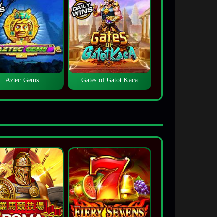
Aztec Gems
Gates of Gatot Kaca