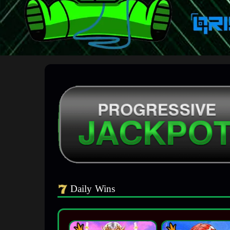
Daily Wins