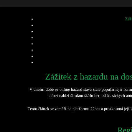
Záž
Zážitek z hazardu na dos
V dnešní době se online hazard stává stále populárnější fo
22bet nabízí širokou škálu her, od klasických aut
Tento článek se zaměří na platformu 22bet a prozkoumá její k
Regi