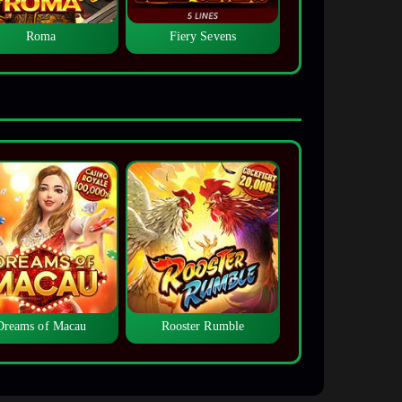
Roma
Fiery Sevens
Dreams of Macau
Rooster Rumble