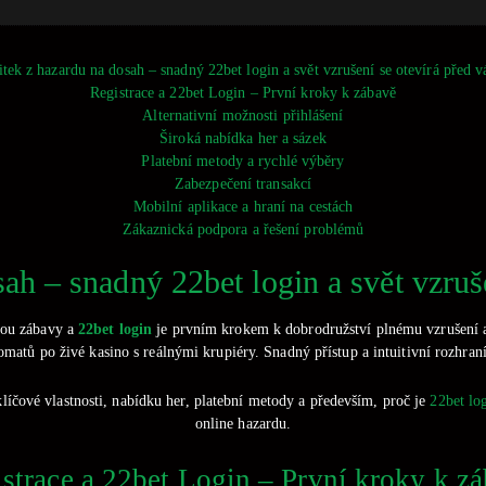
itek z hazardu na dosah – snadný 22bet login a svět vzrušení se otevírá před v
Registrace a 22bet Login – První kroky k zábavě
Alternativní možnosti přihlášení
Široká nabídka her a sázek
Platební metody a rychlé výběry
Zabezpečení transakcí
Mobilní aplikace a hraní na cestách
Zákaznická podpora a řešení problémů
ah – snadný 22bet login a svět vzruš
rmou zábavy a
22bet login
je prvním krokem k dobrodružství plnému vzrušení a 
omatů po živé kasino s reálnými krupiéry. Snadný přístup a intuitivní rozhran
líčové vlastnosti, nabídku her, platební metody a především, proč je
22bet lo
online hazardu.
strace a 22bet Login – První kroky k z