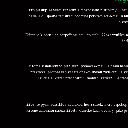
Pro přístup ke všem funkcím a možnostem platformy 22bet je
hesla. Po úspěšné registraci obdržíte potvrzovací e-mail a bu
vytvo
Důraz je kladen i na bezpečnost dat uživatelů. 22bet využívá 
hes
Kromě standardního přihlášení pomocí e-mailu a hesla nabízí
praktická, protože se vyhnete opakovanému zadávání uživate
uživatele, kteří upřednostňují mobilní zařízení. Je tře
22bet se pyšní rozsáhlou nabídkou her a sázek, která uspokoj
Kromě automatů nabízí 22bet i klasické kasinové hry, jako je 