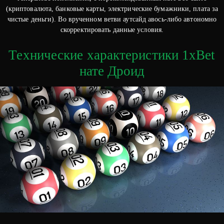
(криптовалюта, банковые карты, электрические бумажники, плата за
чистые деньги). Во врученном ветви аутсайд авось-либо автономно
скорректировать данные условия.
Технические характеристики 1xBet
нате Дроид