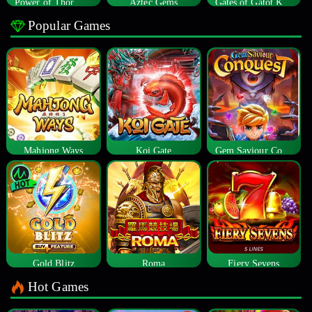
Power of Thor Megaways
Aztec Gems
Gates of Gatot Kaca
Popular Games
Mahjong Ways
Koi Gate
Gem Saviour Conquest
Gold Blitz
Roma
Fiery Sevens
Hot Games