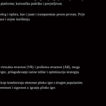
 platforme, korisničku podršku i povjerljivost.
log i isplatu, kao i jasan i transparentan proces povrata. Prije
se i uvjete korištenja.
u virtualna stvarnost (VR) i proširena stvarnost (AR), mogu
 igre, prilagođavanje razine težine i optimizaciju strategija.
ra koje kombiniraju elemente plinko igre s drugim popularnim
entnost i sigurnost u igranju plinko igre.