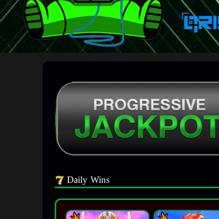
Daily Wins