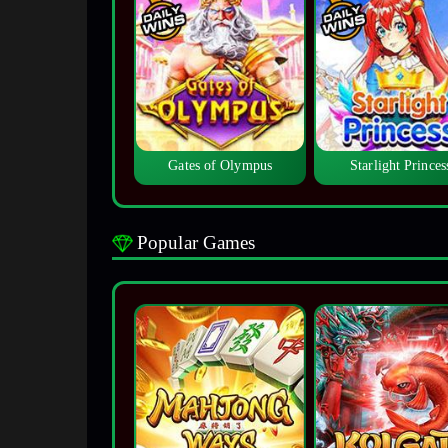
Gates of Olympus
Starlight Princes
Popular Games