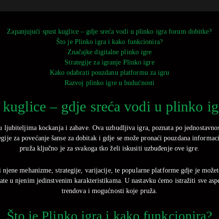
Zapanjujući spust kuglice – gdje sreća vodi u plinko igra forum dobitke?
Što je Plinko igra i kako funkcionira?
Značajke digitalne plinko igre
Strategije za igranje Plinko igre
Kako odabrati pouzdanu platformu za igru
Razvoj plinko igre u budućnosti
 kuglice – gdje sreća vodi u plinko i
 ljubiteljima kockanja i zabave. Ova uzbudljiva igra, poznata po jednostavnost
ategije za povećanje šanse za dobitak i gdje se može pronaći pouzdana informac
pruža ključno je za svakoga tko želi iskusiti uzbuđenje ove igre.
i njene mehanizme, strategije, varijacije, te popularne platforme gdje je može
ate u njenim jedinstvenim karakteristikama. U nastavku ćemo istražiti sve asp
trendova i mogućnosti koje pruža.
Što je Plinko igra i kako funkcionira?