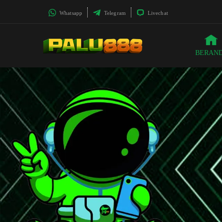
Whatsapp
Telegram
Livechat
BERAN