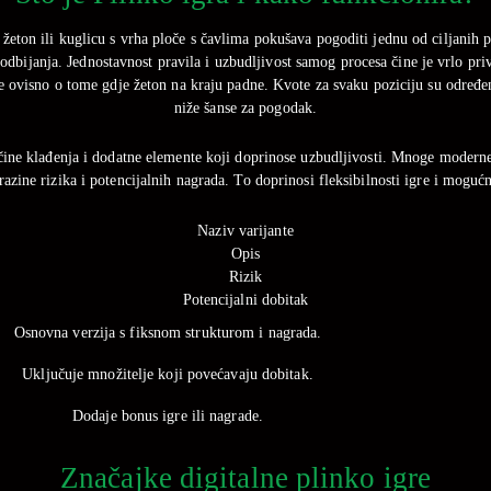
 žeton ili kuglicu s vrha ploče s čavlima pokušava pogoditi jednu od ciljanih p
 odbijanja. Jednostavnost pravila i uzbudljivost samog procesa čine je vrlo pr
ade ovisno o tome gdje žeton na kraju padne. Kvote za svaku poziciju su određe
niže šanse za pogodak.
ačine klađenja i dodatne elemente koji doprinose uzbudljivosti. Mnoge moderne 
 razine rizika i potencijalnih nagrada. To doprinosi fleksibilnosti igre i moguć
Naziv varijante
Opis
Rizik
Potencijalni dobitak
Osnovna verzija s fiksnom strukturom i nagrada.
Uključuje množitelje koji povećavaju dobitak.
Dodaje bonus igre ili nagrade.
Značajke digitalne plinko igre