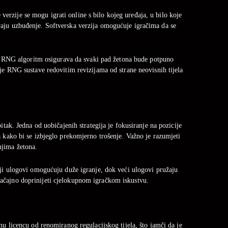
verzije se mogu igrati online s bilo kojeg uređaja, u bilo koje
čavaju uzbuđenje. Softverska verzija omogućuje igračima da se
at. RNG algoritm osigurava da svaki pad žetona bude potpuno
je RNG sustave redovitim revizijama od strane neovisnih tijela
itak. Jedna od uobičajenih strategija je fokusiranje na pozicije
a kako bi se izbjeglo prekomjerno trošenje. Važno je razumjeti
anjima žetona.
nji ulogovi omogućuju duže igranje, dok veći ulogovi pružaju
značajno doprinijeti cjelokupnom igračkom iskustvu.
nu licencu od renomiranog regulacijskog tijela, što jamči da je