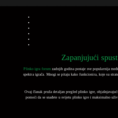
Zapanjujući spust
Plinko igra forum
zadnjih godina postaje sve popularnija među
spektra igrača. Mnogi se pitaju kako funkcionira, koje su str
Ovaj članak pruža detaljan pregled plinko igre, objašnjavajuć
pomoći da se snađete u svijetu plinko igre i maksimalno uživ