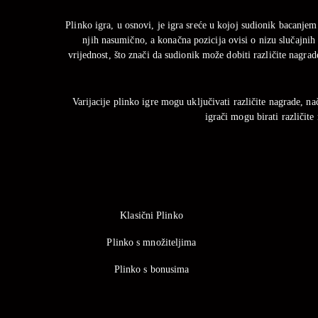
Plinko igra, u osnovi, je igra sreće u kojoj sudionik bacanjem
njih nasumično, a konačna pozicija ovisi o nizu slučajnih
vrijednost, što znači da sudionik može dobiti različite nagr
Varijacije plinko igre mogu uključivati različite nagrade, n
igrači mogu birati različite
Klasični Plinko
Plinko s množiteljima
Plinko s bonusima